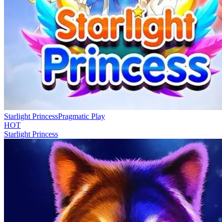
Starlight Princess
Pragmatic Play
HOT
Starlight Princess