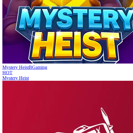
Mystery Heist
BGaming
HOT
Mystery Heist