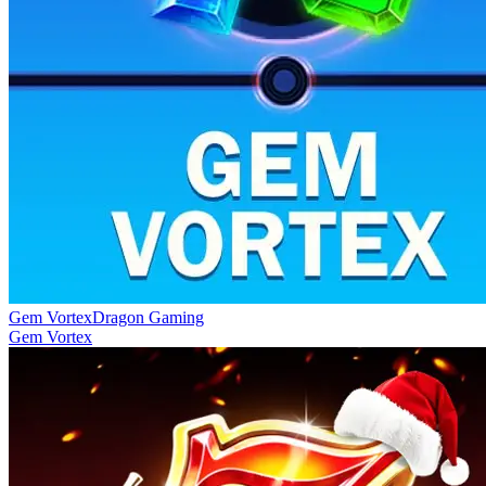
Gem Vortex
Dragon Gaming
Gem Vortex