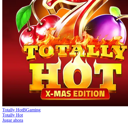
Totally Hot
BGaming
Totally Hot
Jugar ahora