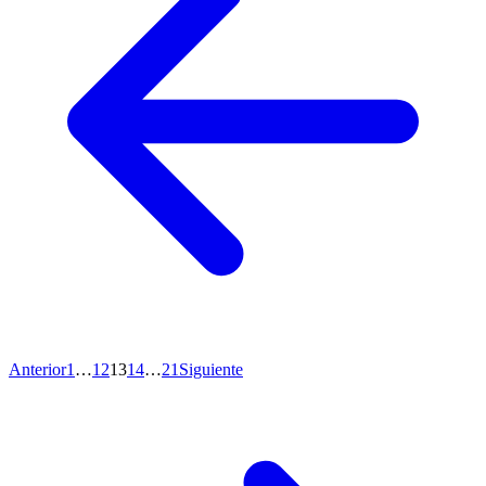
Anterior
1
…
12
13
14
…
21
Siguiente