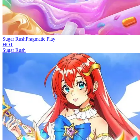
Sugar Rush
Pragmatic Play
HOT
Sugar Rush