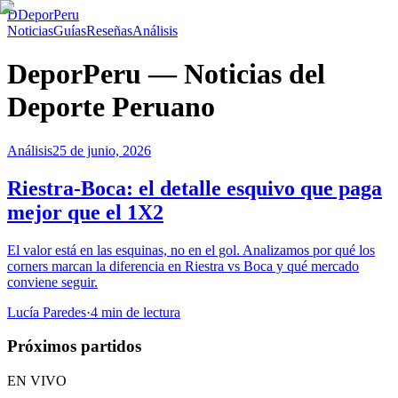
D
DeporPeru
Noticias
Guías
Reseñas
Análisis
DeporPeru
—
Noticias del
Deporte Peruano
Análisis
25 de junio, 2026
Riestra-Boca: el detalle esquivo que paga
mejor que el 1X2
El valor está en las esquinas, no en el gol. Analizamos por qué los
corners marcan la diferencia en Riestra vs Boca y qué mercado
conviene seguir.
Lucía Paredes
·
4 min
de lectura
Próximos partidos
EN VIVO