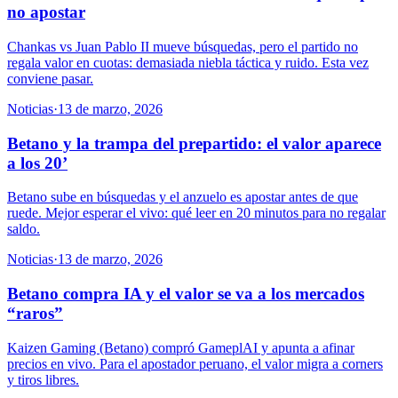
no apostar
Chankas vs Juan Pablo II mueve búsquedas, pero el partido no
regala valor en cuotas: demasiada niebla táctica y ruido. Esta vez
conviene pasar.
Noticias
·
13 de marzo, 2026
Betano y la trampa del prepartido: el valor aparece
a los 20’
Betano sube en búsquedas y el anzuelo es apostar antes de que
ruede. Mejor esperar el vivo: qué leer en 20 minutos para no regalar
saldo.
Noticias
·
13 de marzo, 2026
Betano compra IA y el valor se va a los mercados
“raros”
Kaizen Gaming (Betano) compró GameplAI y apunta a afinar
precios en vivo. Para el apostador peruano, el valor migra a corners
y tiros libres.