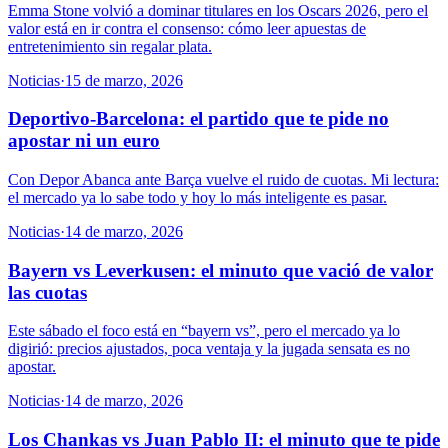
Emma Stone volvió a dominar titulares en los Oscars 2026, pero el
valor está en ir contra el consenso: cómo leer apuestas de
entretenimiento sin regalar plata.
Noticias
·
15 de marzo, 2026
Deportivo-Barcelona: el partido que te pide no
apostar ni un euro
Con Depor Abanca ante Barça vuelve el ruido de cuotas. Mi lectura:
el mercado ya lo sabe todo y hoy lo más inteligente es pasar.
Noticias
·
14 de marzo, 2026
Bayern vs Leverkusen: el minuto que vació de valor
las cuotas
Este sábado el foco está en “bayern vs”, pero el mercado ya lo
digirió: precios ajustados, poca ventaja y la jugada sensata es no
apostar.
Noticias
·
14 de marzo, 2026
Los Chankas vs Juan Pablo II: el minuto que te pide