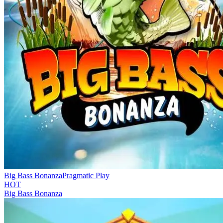
Big Bass Bonanza
Pragmatic Play
HOT
Big Bass Bonanza