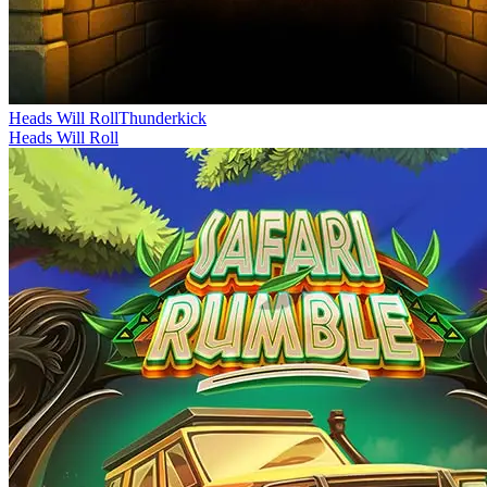
Heads Will Roll
Thunderkick
Heads Will Roll