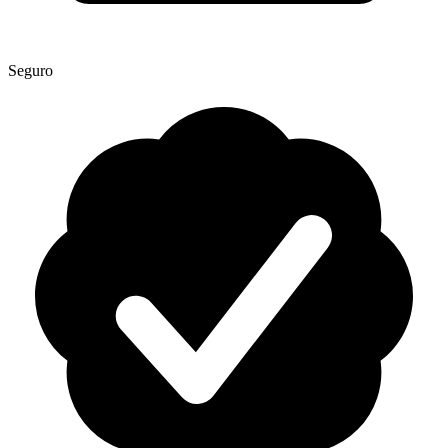
Seguro