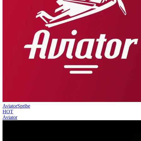
Aviator
Spribe
HOT
Aviator