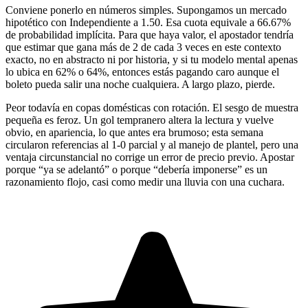
Conviene ponerlo en números simples. Supongamos un mercado
hipotético con Independiente a 1.50. Esa cuota equivale a 66.67%
de probabilidad implícita. Para que haya valor, el apostador tendría
que estimar que gana más de 2 de cada 3 veces en este contexto
exacto, no en abstracto ni por historia, y si tu modelo mental apenas
lo ubica en 62% o 64%, entonces estás pagando caro aunque el
boleto pueda salir una noche cualquiera. A largo plazo, pierde.
Peor todavía en copas domésticas con rotación. El sesgo de muestra
pequeña es feroz. Un gol tempranero altera la lectura y vuelve
obvio, en apariencia, lo que antes era brumoso; esta semana
circularon referencias al 1-0 parcial y al manejo de plantel, pero una
ventaja circunstancial no corrige un error de precio previo. Apostar
porque “ya se adelantó” o porque “debería imponerse” es un
razonamiento flojo, casi como medir una lluvia con una cuchara.