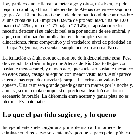
Hay partidos que te llaman a meter algo y otros, más bien, te piden
bajar un cambio; al final, Independiente-Atenas cae en ese segundo
grupo. Así. El motivo no tiene nada de romántico ni de conservador:
si una cuota de 1.45 implica 68.97% de probabilidad, una de 1.60
marca 62.50% y una de 1.75 baja a 57.14%, el apostador serio
necesita detectar si su cálculo real está por encima de ese umbral, y
aquí, con información pública todavía incompleta sobre
alineaciones, ritmo competitivo y el verdadero nivel de prioridad en
la Copa Argentina, esa ventaja simplemente no asoma. No da.
La tentación está ahí porque el nombre de Independiente pesa. Pesa
de verdad. También influye que Atenas de Río Cuarto llegue con
bastante menos cartel, y el mercado, que suele ser bastante mecánico
en estos casos, castiga al equipo con menor visibilidad. Ahí aparece
el error más repetido: mezclar jerarquía histórica con valor de
apuesta. Una camiseta grande puede ganar un martes por la noche y,
aun así, ser una mala compra si el precio ya absorbió casi todo el
escenario favorable. La diferencia entre acertar y ganar plata no es
literaria. Es matemática.
Lo que el partido sugiere, y lo queno
Independiente suele cargar una prima de marca. En torneos de
eliminación directa eso se siente más, porque la percepción pública