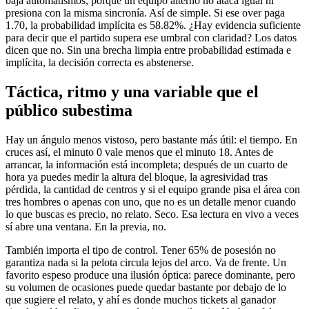
baja automatismos, porque un equipo alterno no ataca igual ni
presiona con la misma sincronía. Así de simple. Si ese over paga
1.70, la probabilidad implícita es 58.82%. ¿Hay evidencia suficiente
para decir que el partido supera ese umbral con claridad? Los datos
dicen que no. Sin una brecha limpia entre probabilidad estimada e
implícita, la decisión correcta es abstenerse.
Táctica, ritmo y una variable que el
público subestima
Hay un ángulo menos vistoso, pero bastante más útil: el tiempo. En
cruces así, el minuto 0 vale menos que el minuto 18. Antes de
arrancar, la información está incompleta; después de un cuarto de
hora ya puedes medir la altura del bloque, la agresividad tras
pérdida, la cantidad de centros y si el equipo grande pisa el área con
tres hombres o apenas con uno, que no es un detalle menor cuando
lo que buscas es precio, no relato. Seco. Esa lectura en vivo a veces
sí abre una ventana. En la previa, no.
También importa el tipo de control. Tener 65% de posesión no
garantiza nada si la pelota circula lejos del arco. Va de frente. Un
favorito espeso produce una ilusión óptica: parece dominante, pero
su volumen de ocasiones puede quedar bastante por debajo de lo
que sugiere el relato, y ahí es donde muchos tickets al ganador