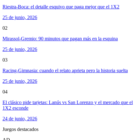
Riestra-Boca: el detalle esquivo que paga mejor que el 1X2
25 de junio, 2026
02
Mirassol-Gremio: 90 minutos que pagan más en la esquina
25 de junio, 2026
03
Racing-Gimnasia: cuando el relato aprieta pero la historia suelta
25 de junio, 2026
04
El clásico pide tarjetas: Lanús vs San Lorenzo y el mercado que el
1X2 esconde
24 de junio, 2026
Juegos destacados
AD