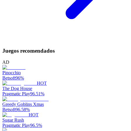
Juegos recomendados
AD
Pinocchio
Betsoft
96
%
HOT
The Dog House
Pragmatic Play
96.51
%
Greedy Goblins Xmas
Betsoft
96.58
%
HOT
Sugar Rush
Pragmatic Play
96.5
%