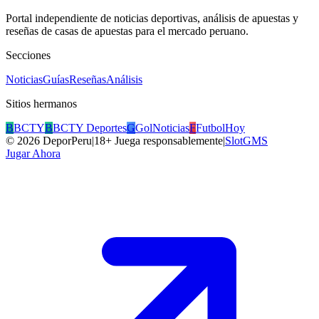
Portal independiente de noticias deportivas, análisis de apuestas y
reseñas de casas de apuestas para el mercado peruano.
Secciones
Noticias
Guías
Reseñas
Análisis
Sitios hermanos
B
BCTY
B
BCTY Deportes
G
GolNoticias
F
FutbolHoy
©
2026
DeporPeru
|
18+ Juega responsablemente
|
SlotGMS
Jugar Ahora