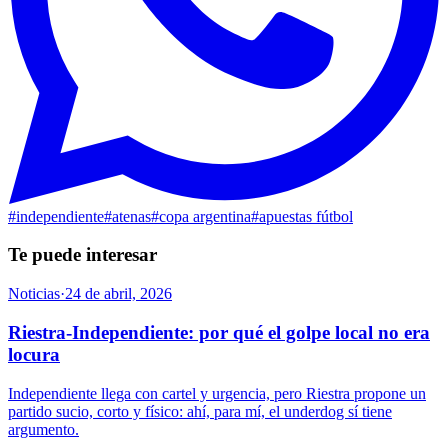
#
independiente
#
atenas
#
copa argentina
#
apuestas fútbol
Te puede interesar
Noticias
·
24 de abril, 2026
Riestra-Independiente: por qué el golpe local no era
locura
Independiente llega con cartel y urgencia, pero Riestra propone un
partido sucio, corto y físico: ahí, para mí, el underdog sí tiene
argumento.