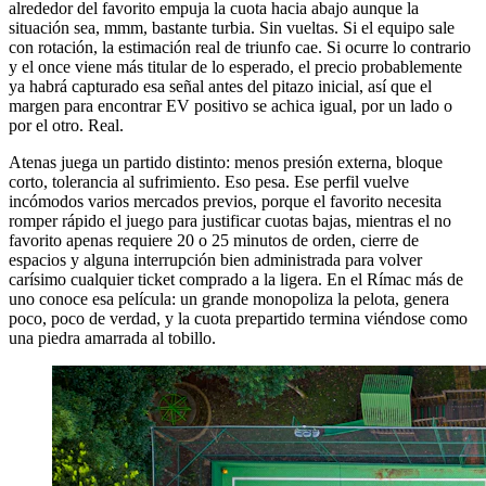
alrededor del favorito empuja la cuota hacia abajo aunque la
situación sea, mmm, bastante turbia. Sin vueltas. Si el equipo sale
con rotación, la estimación real de triunfo cae. Si ocurre lo contrario
y el once viene más titular de lo esperado, el precio probablemente
ya habrá capturado esa señal antes del pitazo inicial, así que el
margen para encontrar EV positivo se achica igual, por un lado o
por el otro. Real.
Atenas juega un partido distinto: menos presión externa, bloque
corto, tolerancia al sufrimiento. Eso pesa. Ese perfil vuelve
incómodos varios mercados previos, porque el favorito necesita
romper rápido el juego para justificar cuotas bajas, mientras el no
favorito apenas requiere 20 o 25 minutos de orden, cierre de
espacios y alguna interrupción bien administrada para volver
carísimo cualquier ticket comprado a la ligera. En el Rímac más de
uno conoce esa película: un grande monopoliza la pelota, genera
poco, poco de verdad, y la cuota prepartido termina viéndose como
una piedra amarrada al tobillo.