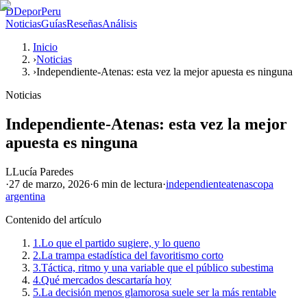
D
DeporPeru
Noticias
Guías
Reseñas
Análisis
Inicio
›
Noticias
›
Independiente-Atenas: esta vez la mejor apuesta es ninguna
Noticias
Independiente-Atenas: esta vez la mejor
apuesta es ninguna
L
Lucía Paredes
·
27 de marzo, 2026
·
6 min
de lectura
·
independiente
atenas
copa
argentina
Contenido del artículo
1.
Lo que el partido sugiere, y lo queno
2.
La trampa estadística del favoritismo corto
3.
Táctica, ritmo y una variable que el público subestima
4.
Qué mercados descartaría hoy
5.
La decisión menos glamorosa suele ser la más rentable