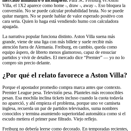
mercado inmaduro o incompleto.
Para SC Freiburg vs Aston
Villa, el 1X2 aparece como home -, draw -, away -. Eso bloquea la
conversión. No se puede calcular probabilidad bruta. No se puede
quitar margen. No se puede hablar de valor esperado positivo con
cara seria. Quien lo haga está vendiendo humo con calculadora
apagada.
La narrativa popular funciona distinto. Aston Villa suena más
grande, viene de una liga con más billete y suele recibir más
atención fuera de Alemania. Freiburg, en cambio, queda como
equipo áspero, de libreto menos glamoroso, capaz de ensuciar
partidos y vivir de detalles. El mercado dice “Premier” — yo no lo
compro sin precio delante.
¿Por qué el relato favorece a Aston Villa?
Porque el apostador promedio compra marca antes que contexto.
Premier League pesa. Televisión pesa. Planteles más reconocibles
pesan. Esa mochila inclina tickets incluso cuando la cuota todavía
no apareció, y ahí empieza el problema, porque uno ve camiseta
inglesa, recuerda un par de partidos televisados, suma nombres
conocidos y termina asumiendo superioridad automática como si el
escudo metiera el primer pase filtrado. Viejo reflejo.
Freiburg no debería leerse como decorado. En temporadas recientes,