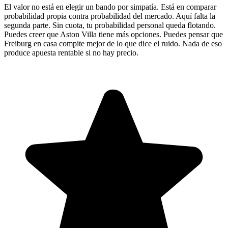
El valor no está en elegir un bando por simpatía. Está en comparar
probabilidad propia contra probabilidad del mercado. Aquí falta la
segunda parte. Sin cuota, tu probabilidad personal queda flotando.
Puedes creer que Aston Villa tiene más opciones. Puedes pensar que
Freiburg en casa compite mejor de lo que dice el ruido. Nada de eso
produce apuesta rentable si no hay precio.