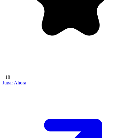
+18
Jugar Ahora