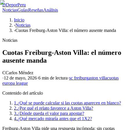
D
DeporPeru
Noticias
Guías
Reseñas
Análisis
Inicio
›
Noticias
›
Cuotas Freiburg-Aston Villa: el número ausente manda
Noticias
Cuotas Freiburg-Aston Villa: el número
ausente manda
C
Carlos Méndez
·
12 de mayo, 2026
·
6 min
de lectura
·
sc freiburg
aston villa
cuotas
europa league
Contenido del artículo
1.
¿Qué se puede calcular si las cuotas aparecen en blanco?
2.
¿Por qué el relato favorece a Aston Villa?
3.
¿Dónde queda el valor para apostar?
4.
¿Qué mercado miraría antes que el 1X2?
Freiburg-Aston Villa pide una respuesta incómoda: sin cuotas