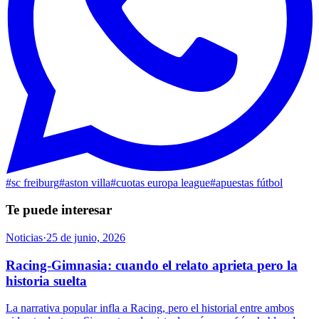
#
sc freiburg
#
aston villa
#
cuotas europa league
#
apuestas fútbol
Te puede interesar
Noticias
·
25 de junio, 2026
Racing-Gimnasia: cuando el relato aprieta pero la
historia suelta
La narrativa popular infla a Racing, pero el historial entre ambos