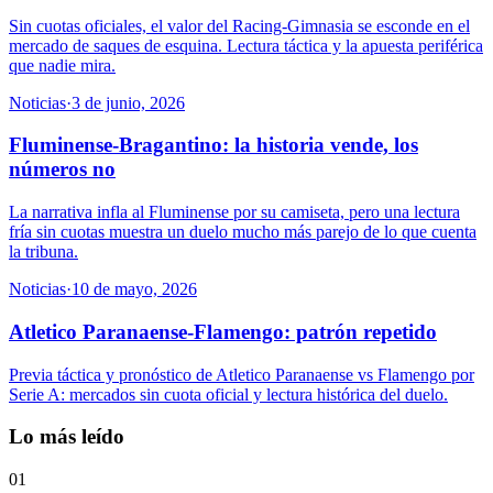
Sin cuotas oficiales, el valor del Racing-Gimnasia se esconde en el
mercado de saques de esquina. Lectura táctica y la apuesta periférica
que nadie mira.
Noticias
·
3 de junio, 2026
Fluminense-Bragantino: la historia vende, los
números no
La narrativa infla al Fluminense por su camiseta, pero una lectura
fría sin cuotas muestra un duelo mucho más parejo de lo que cuenta
la tribuna.
Noticias
·
10 de mayo, 2026
Atletico Paranaense-Flamengo: patrón repetido
Previa táctica y pronóstico de Atletico Paranaense vs Flamengo por
Serie A: mercados sin cuota oficial y lectura histórica del duelo.
Lo más leído
01