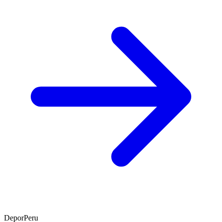
DeporPeru