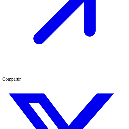
Compartir