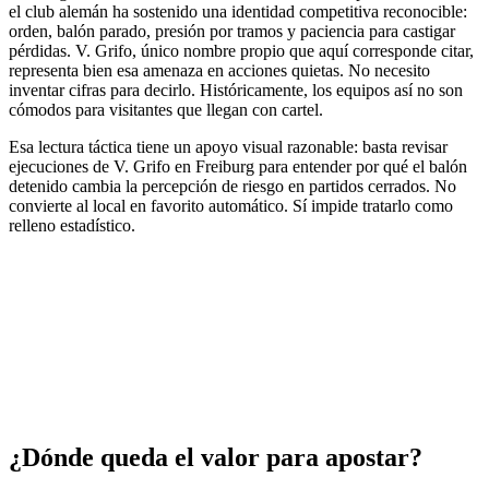
el club alemán ha sostenido una identidad competitiva reconocible:
orden, balón parado, presión por tramos y paciencia para castigar
pérdidas. V. Grifo, único nombre propio que aquí corresponde citar,
representa bien esa amenaza en acciones quietas. No necesito
inventar cifras para decirlo. Históricamente, los equipos así no son
cómodos para visitantes que llegan con cartel.
Esa lectura táctica tiene un apoyo visual razonable: basta revisar
ejecuciones de V. Grifo en Freiburg para entender por qué el balón
detenido cambia la percepción de riesgo en partidos cerrados. No
convierte al local en favorito automático. Sí impide tratarlo como
relleno estadístico.
¿Dónde queda el valor para apostar?