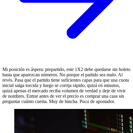
Mi posición es áspera: prepartido, este 1X2 debe quedarse sin boleto
hasta que aparezcan números. No porque el partido sea malo. Al
revés. Pasa que el partido tiene suficientes capas para que una cuota
inicial salga torcida y luego se corrija rápido, quizá en minutos,
quizá apenas el mercado reciba volumen de verdad y deje de vivir
de nombres. Entrar antes de ver el precio es comprar una casa sin
preguntar cuánto cuesta. Muy de hincha. Poco de apostador.