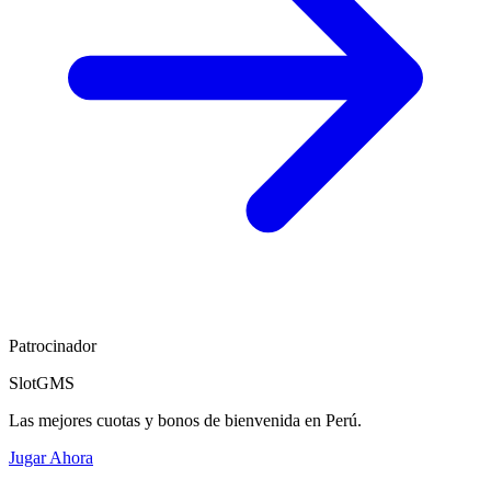
Patrocinador
SlotGMS
Las mejores cuotas y bonos de bienvenida en Perú.
Jugar Ahora