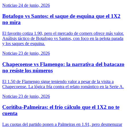
Noticias
·
24 de junio, 2026
Botafogo vs Santos: el saque de esquina que el 1X2
no mira
El favorito cotiza 1.90, pero el mercado de corners ofrece más valor.
Análisis táctico de Botafogo vs Santos, con foco en la pelota parada
y los saques de esquina.
Noticias
·
23 de junio, 2026
Chapecoense vs Flamengo: la narrativa del batacazo
no resiste los números
El 1.50 de Flamengo sigue teniendo valor a pesar de la visita a
Chapecoense. La lógica fría contra el relato romántico en la Serie A.
Noticias
·
23 de junio, 2026
Coritiba-Palmeiras: el frío cálculo que el 1X2 no te
cuenta
Las cuotas del partido ponen a Palmeiras en 1.91, pero desmenuzar