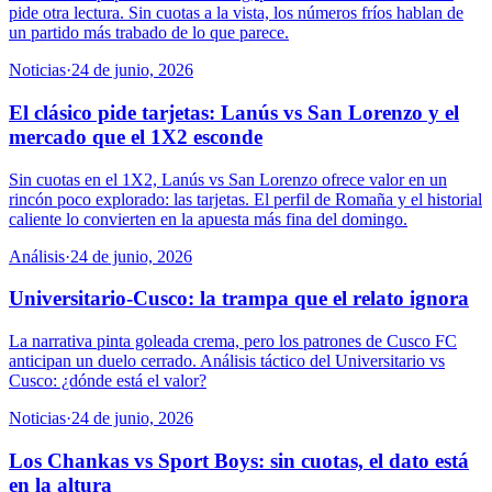
pide otra lectura. Sin cuotas a la vista, los números fríos hablan de
un partido más trabado de lo que parece.
Noticias
·
24 de junio, 2026
El clásico pide tarjetas: Lanús vs San Lorenzo y el
mercado que el 1X2 esconde
Sin cuotas en el 1X2, Lanús vs San Lorenzo ofrece valor en un
rincón poco explorado: las tarjetas. El perfil de Romaña y el historial
caliente lo convierten en la apuesta más fina del domingo.
Análisis
·
24 de junio, 2026
Universitario-Cusco: la trampa que el relato ignora
La narrativa pinta goleada crema, pero los patrones de Cusco FC
anticipan un duelo cerrado. Análisis táctico del Universitario vs
Cusco: ¿dónde está el valor?
Noticias
·
24 de junio, 2026
Los Chankas vs Sport Boys: sin cuotas, el dato está
en la altura