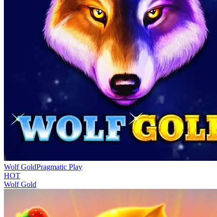
Wolf Gold
Pragmatic Play
HOT
Wolf Gold