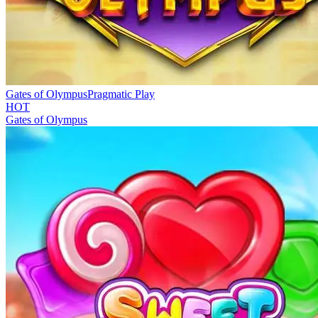
Gates of Olympus
Pragmatic Play
HOT
Gates of Olympus