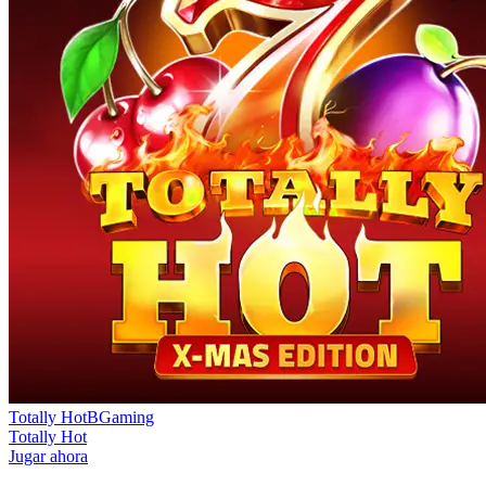
Totally Hot
BGaming
Totally Hot
Jugar ahora