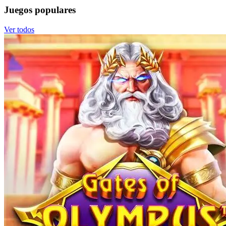
Juegos populares
Ver todos