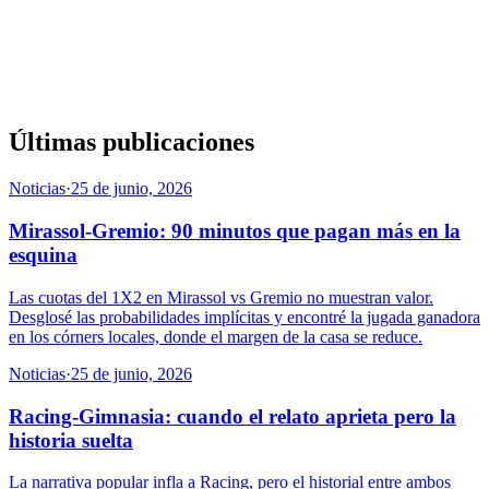
Últimas publicaciones
Noticias
·
25 de junio, 2026
Mirassol-Gremio: 90 minutos que pagan más en la
esquina
Las cuotas del 1X2 en Mirassol vs Gremio no muestran valor.
Desglosé las probabilidades implícitas y encontré la jugada ganadora
en los córners locales, donde el margen de la casa se reduce.
Noticias
·
25 de junio, 2026
Racing-Gimnasia: cuando el relato aprieta pero la
historia suelta
La narrativa popular infla a Racing, pero el historial entre ambos