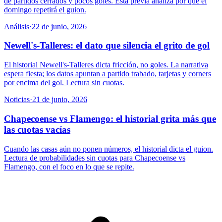
de partidos cerrados y pocos goles. Esta previa analiza por qué el
domingo repetirá el guion.
Análisis
·
22 de junio, 2026
Newell's-Talleres: el dato que silencia el grito de gol
El historial Newell's-Talleres dicta fricción, no goles. La narrativa
espera fiesta; los datos apuntan a partido trabado, tarjetas y corners
por encima del gol. Lectura sin cuotas.
Noticias
·
21 de junio, 2026
Chapecoense vs Flamengo: el historial grita más que
las cuotas vacías
Cuando las casas aún no ponen números, el historial dicta el guion.
Lectura de probabilidades sin cuotas para Chapecoense vs
Flamengo, con el foco en lo que se repite.