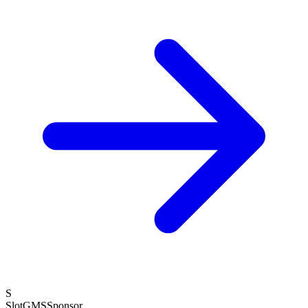
S
SlotGMS
Sponsor