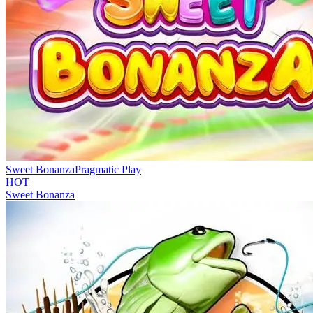
Sweet Bonanza
Pragmatic Play
HOT
Sweet Bonanza