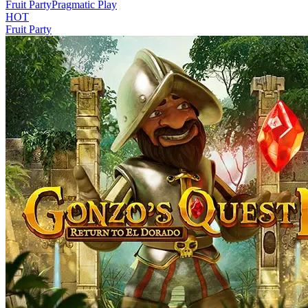
Fruit Party
Pragmatic Play
HOT
Fruit Party