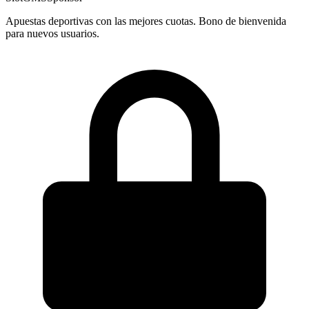
Apuestas deportivas con las mejores cuotas. Bono de bienvenida
para nuevos usuarios.