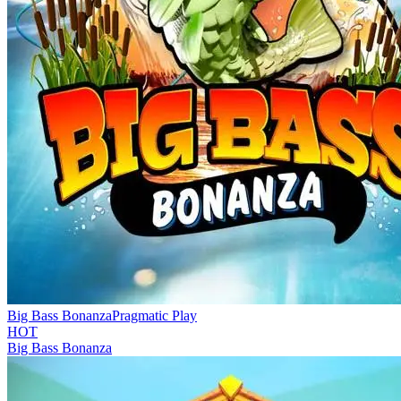
Big Bass Bonanza
Pragmatic Play
HOT
Big Bass Bonanza