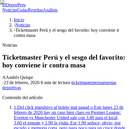
D
DeporPeru
Noticias
Guías
Reseñas
Análisis
Inicio
›
Noticias
›
Ticketmaster Perú y el sesgo del favorito: hoy conviene ir
contra masa
Noticias
Ticketmaster Perú y el sesgo del favorito:
hoy conviene ir contra masa
A
Andrés Quispe
·
23 de febrero, 2026
·
6 min
de lectura
·
ticketmaster
peru
apuestas
deportivas
Contenido del artículo
1.
Del click impulsivo al boleto mal pagad o Este lunes 23 de
febrero de 2026 hay un caso bien claro en Premier League:
Everton vs Manchester United sale con 3.80 para el local,
3.60 el empate y 1.90 la visita. Ese 1.90 seduce, obvio, por
escudo y memoria corta, pero paga poco para un cruce donde