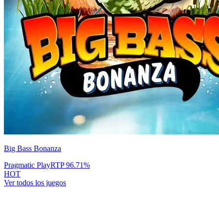
Big Bass Bonanza
Pragmatic Play
RTP
96.71
%
HOT
Ver todos los juegos