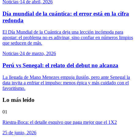
Noticias
·
14 de abril, 2026
Día mundial de la cuántica: el error está en la cifra
redonda
El Día Mundial de la Cuántica deja una lección incómoda para
apostar: el problema no es adivinar, sino confiar en números limpios
que seducen de más.
Noticias
·
24 de marzo, 2026
Perú vs Senegal: el relato del debut no alcanza
La llegada de Mano Menezes empuja ilusión, pero ante Senegal la
data invita a enfriar el impulso: menos épica y más cuidado con el
favoritismo.
Lo más leído
01
Riestra-Boca: el detalle esquivo que paga mejor que el 1X2
25 de junio, 2026