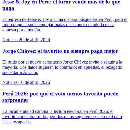
Jesse & Joy en Perú: el furor vende más de lo que
paga
El regreso de Jesse & Joy a Lima dispara búsquedas en Perú, pero el
ruido popular suele empujar malas decisiones cuando la masa
apuesta por emoción.
Noticias
·
20 de abril, 2026
Jorge Chávez: el favorito no siempre paga mejor
El ruido por el nuevo aeropuerto Jorge Chávez invita a seguir a la
mayoría. Los datos sugieren lo contrario: en apuestas, el rezagado
suele dar más valor.
Noticias
·
16 de abril, 2026
Perú 2026: por qué el voto menos favorito puede
sorprender
La bicameralidad cambia la lectura electoral en Perú 2026: el
favorito concentra ruido, pero los datos sugieren espacio real para
listas rezagadas.