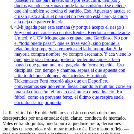
posesión linda para la tele, sino por estructura, tiempos y
duelos ganados en zonas donde la transmisión ni se detiene,
que ahí también se cocina el partido. Eso. Apuesta y táctica se
cruzan justo ahí: si el plan del no favorito está claro, la cuota
alta deja de parecer lotería.
4.
Mi jugada para esta semana (y por qué acepto el riesgo )
Voy contra el consenso en dos frentes: Everton o empate ante
United, y UCV Moquegua o empate ante Garcilaso. No por
el “todo puede pasar”, que es frase vacía, sino porque la
relación riesgo/pago se ve mejor del lado impopular. Si la
mayoría compra nombre, yo compro escenario. Y acá viene lo
que puede jalar bronca: prefiero perder una apuesta bien
pagada que ganar, una mal pagada, de forma repetida. Esa
disciplina, con tiempo y chamba, separa al que apuesta con
criterio del que solo persigue aciertos. El ruido de
Ticketmaster Perú recordó algo que en DeporPeru
conversamos seguido entre líneas: cuando la multitud corre en
una sola dirección, el precio casi nunca queda intacto. En
fútbol, como en preventa feroz, el último que respira suele
encontrar la mejor puerta
La fila virtual de Robbie Williams en Lima no solo dejó fans
desesperados por una entrada: dejó, clarito, conducta de mercado.
Miles entrando juntos, miedo puro a quedarse fuera, decisiones
tomadas en segundos y sin mirar mucho más. Ese mismo reflejo —