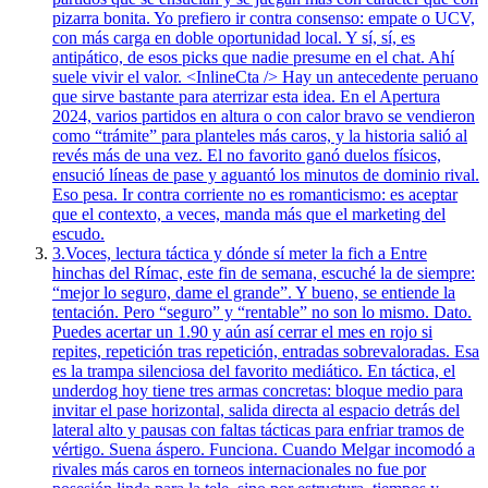
pizarra bonita. Yo prefiero ir contra consenso: empate o UCV,
con más carga en doble oportunidad local. Y sí, sí, es
antipático, de esos picks que nadie presume en el chat. Ahí
suele vivir el valor. <InlineCta /> Hay un antecedente peruano
que sirve bastante para aterrizar esta idea. En el Apertura
2024, varios partidos en altura o con calor bravo se vendieron
como “trámite” para planteles más caros, y la historia salió al
revés más de una vez. El no favorito ganó duelos físicos,
ensució líneas de pase y aguantó los minutos de dominio rival.
Eso pesa. Ir contra corriente no es romanticismo: es aceptar
que el contexto, a veces, manda más que el marketing del
escudo.
3.
Voces, lectura táctica y dónde sí meter la fich a Entre
hinchas del Rímac, este fin de semana, escuché la de siempre:
“mejor lo seguro, dame el grande”. Y bueno, se entiende la
tentación. Pero “seguro” y “rentable” no son lo mismo. Dato.
Puedes acertar un 1.90 y aún así cerrar el mes en rojo si
repites, repetición tras repetición, entradas sobrevaloradas. Esa
es la trampa silenciosa del favorito mediático. En táctica, el
underdog hoy tiene tres armas concretas: bloque medio para
invitar el pase horizontal, salida directa al espacio detrás del
lateral alto y pausas con faltas tácticas para enfriar tramos de
vértigo. Suena áspero. Funciona. Cuando Melgar incomodó a
rivales más caros en torneos internacionales no fue por