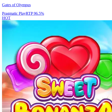
Gates of Olympus
Pragmatic Play
RTP
96.5
%
HOT