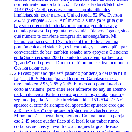
normalmente manda la fricción. No da. <FixtureMatch id=
{1379233} /> Si pasas esas cuotas a probabilidades
implícitas, sin tocar margen, United ronda 52.6%, Everton
26.3% y empate 27.8%. Ahí mismo la suma ya te grita que
hay sobreprecio del lado favorito por margen de casa, y
cuando pasa eso la pregunta no es quién “debería” ganar, sino
qué número te conviene comprar sin autoengañarte. Mi
lectura contraria va al 1X, incluso al triunfo local en una
porción chica del stake. Sí, es incómodo, y sí, suena piña para
conversación de bar; también sonaba raro apoyar a Cienciano
en la Sudamericana 2003 cuando todos daban por hecho al
“grande” en la previa. Directo: el fútbol no castiga incomodar.
Castiga pagar caro.
2.
El caso peruano que está pasando por debajo del rada r En
Liga 1, UCV Moquegua vs Deportivo Garcilaso se está
moviendo en 2.95, 2.85 y 2.45. El mercado pone favorito
corto al visitante, pero entre esos números no hay un abismo
real, ni de cerca. Partido de márgenes finos, pelota parada y
segunda jugada. Así. <FixtureMatch id={1512514} /> Acá
aparece el error de siempre del apostador apurado: cree que
2.45 “está bien” porque suena lógico en la charla previa.
Mmm, no sé si suena duro, pero no. En una línea tan pareja,
ese 2.45 puede quedar flaco si el local logra trabar ritmo,
cortar secuencias y llevar todo a choques largos, de esos
partidos que se ensucian y se juegan más con carácter que con