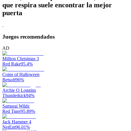
que respira suele encontrar la mejor
puerta
.
Juegos recomendados
AD
Million Christmas 3
Red Rake
95.4
%
Coins of Halloween
Betsoft
96
%
Archie O Loggins
Thunderkick
94
%
Samurai Wildz
Red Tiger
95.89
%
Jack Hammer 4
NetEnt
96.01
%