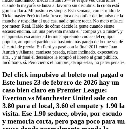
medio automático, medio instintivo— es el que veo cada lunes
cuando la mayoría se lanza al favorito sin discutir si la cuota está
gorda o flaca. Mi postura es simple. Esta semana, con el ruido de
Ticketmaster Perú todavía fresco, toca desconfiar del impulso de la
mancha y respaldar al que casi nadie quiere tocar. No meto música
por meter. Real. Hablo de cómo decide la gente cuando siente
escasez encima. En una preventa manda el “compra ya o fuiste”, y
en apuestas esa ansiedad termina apretando cuotas del equipo
popular, aunque el partido sea bastante más parejo de lo que vende
el cartel de previa. En Perú ya pasó con la final 2011 entre Juan
Aurich y Alianza: camiseta pesada, relato inclinado, expectativa
alta… y al final el desenlace le rompió el libreto al gran público.
Incómodo, sí. Pero cierto: el nombre jala apuestas, no patea penales.
Del click impulsivo al boleto mal pagad o
Este lunes 23 de febrero de 2026 hay un
caso bien claro en Premier League:
Everton vs Manchester United sale con
3.80 para el local, 3.60 el empate y 1.90 la
visita. Ese 1.90 seduce, obvio, por escudo
y memoria corta, pero paga poco para un
cruce donde normalmente manda la