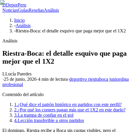
D
DeporPeru
Noticias
Guías
Reseñas
Análisis
Inicio
›
Análisis
›
Riestra-Boca: el detalle esquivo que paga mejor que el 1X2
Análisis
Riestra-Boca: el detalle esquivo que paga
mejor que el 1X2
L
Lucía Paredes
·
25 de junio, 2026
·
4 min
de lectura
·
deportivo riestra
boca juniors
liga
profesional
Contenido del artículo
1.
¿Qué dice el patrón histórico en partidos con este perfil?
2.
¿Por qué los corners pagan más que el 1X2 en este duelo?
3.
La trampa de confiar en el gol
4.
Lección transferible a otros partidos
El domingo, Riestra recibe a Boca sin cuotas visibles, pero el