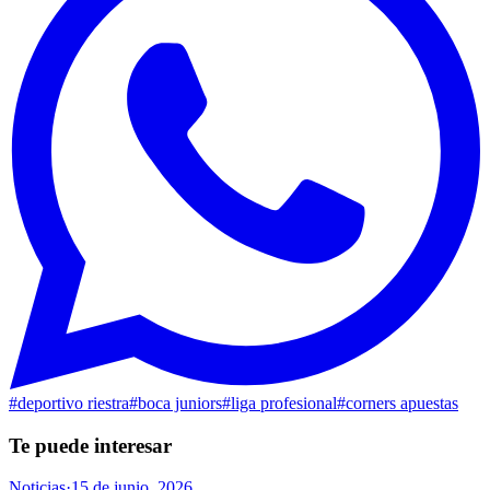
#
deportivo riestra
#
boca juniors
#
liga profesional
#
corners apuestas
Te puede interesar
Noticias
·
15 de junio, 2026