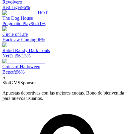
Revolvero
Red Tiger
96
%
HOT
The Dog House
Pragmatic Play
96.51
%
Circle of Life
Hacksaw Gaming
96
%
Rabid Randy Dark Trails
NetEnt
96.13
%
Coins of Halloween
Betsoft
96
%
S
SlotGMS
Sponsor
Apuestas deportivas con las mejores cuotas. Bono de bienvenida
para nuevos usuarios.