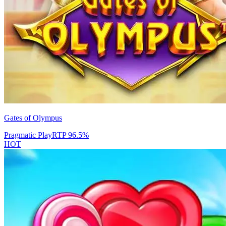
Gates of Olympus
Pragmatic Play
RTP
96.5
%
HOT