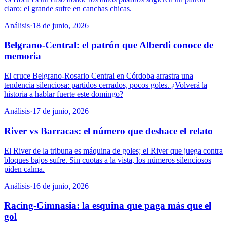
claro: el grande sufre en canchas chicas.
Análisis
·
18 de junio, 2026
Belgrano-Central: el patrón que Alberdi conoce de
memoria
El cruce Belgrano-Rosario Central en Córdoba arrastra una
tendencia silenciosa: partidos cerrados, pocos goles. ¿Volverá la
historia a hablar fuerte este domingo?
Análisis
·
17 de junio, 2026
River vs Barracas: el número que deshace el relato
El River de la tribuna es máquina de goles; el River que juega contra
bloques bajos sufre. Sin cuotas a la vista, los números silenciosos
piden calma.
Análisis
·
16 de junio, 2026
Racing-Gimnasia: la esquina que paga más que el
gol