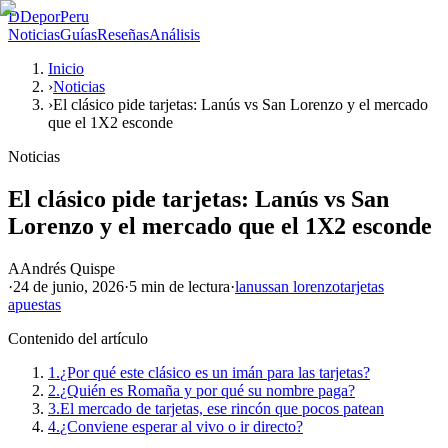
D
DeporPeru
Noticias
Guías
Reseñas
Análisis
Inicio
›
Noticias
›
El clásico pide tarjetas: Lanús vs San Lorenzo y el mercado
que el 1X2 esconde
Noticias
El clásico pide tarjetas: Lanús vs San
Lorenzo y el mercado que el 1X2 esconde
A
Andrés Quispe
·
24 de junio, 2026
·
5 min
de lectura
·
lanus
san lorenzo
tarjetas
apuestas
Contenido del artículo
1.
¿Por qué este clásico es un imán para las tarjetas?
2.
¿Quién es Romaña y por qué su nombre paga?
3.
El mercado de tarjetas, ese rincón que pocos patean
4.
¿Conviene esperar al vivo o ir directo?