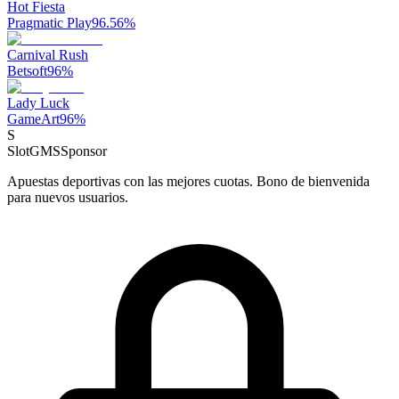
Hot Fiesta
Pragmatic Play
96.56
%
Carnival Rush
Betsoft
96
%
Lady Luck
GameArt
96
%
S
SlotGMS
Sponsor
Apuestas deportivas con las mejores cuotas. Bono de bienvenida
para nuevos usuarios.