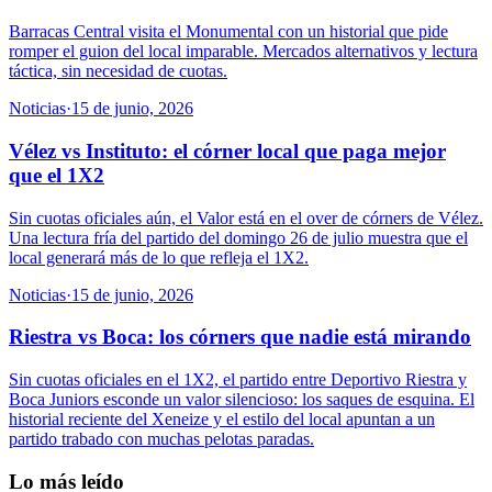
Barracas Central visita el Monumental con un historial que pide
romper el guion del local imparable. Mercados alternativos y lectura
táctica, sin necesidad de cuotas.
Noticias
·
15 de junio, 2026
Vélez vs Instituto: el córner local que paga mejor
que el 1X2
Sin cuotas oficiales aún, el Valor está en el over de córners de Vélez.
Una lectura fría del partido del domingo 26 de julio muestra que el
local generará más de lo que refleja el 1X2.
Noticias
·
15 de junio, 2026
Riestra vs Boca: los córners que nadie está mirando
Sin cuotas oficiales en el 1X2, el partido entre Deportivo Riestra y
Boca Juniors esconde un valor silencioso: los saques de esquina. El
historial reciente del Xeneize y el estilo del local apuntan a un
partido trabado con muchas pelotas paradas.
Lo más leído