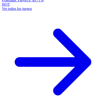
Pragmatic Play
RTP
96.71
%
HOT
Ver todos los juegos