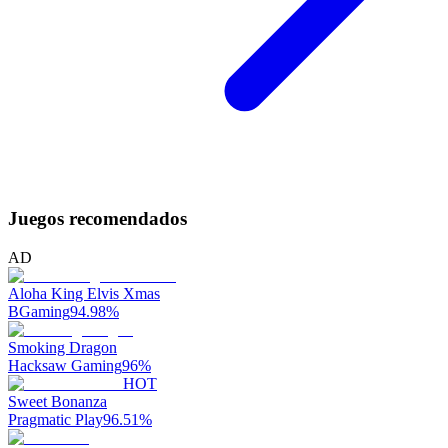
Juegos recomendados
AD
Aloha King Elvis Xmas
BGaming
94.98
%
Smoking Dragon
Hacksaw Gaming
96
%
HOT
Sweet Bonanza
Pragmatic Play
96.51
%