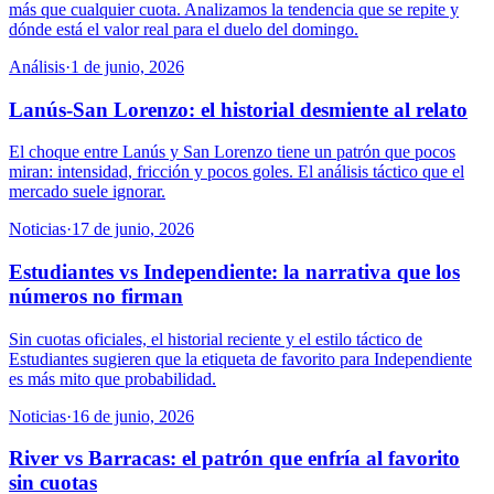
más que cualquier cuota. Analizamos la tendencia que se repite y
dónde está el valor real para el duelo del domingo.
Análisis
·
1 de junio, 2026
Lanús-San Lorenzo: el historial desmiente al relato
El choque entre Lanús y San Lorenzo tiene un patrón que pocos
miran: intensidad, fricción y pocos goles. El análisis táctico que el
mercado suele ignorar.
Noticias
·
17 de junio, 2026
Estudiantes vs Independiente: la narrativa que los
números no firman
Sin cuotas oficiales, el historial reciente y el estilo táctico de
Estudiantes sugieren que la etiqueta de favorito para Independiente
es más mito que probabilidad.
Noticias
·
16 de junio, 2026
River vs Barracas: el patrón que enfría al favorito
sin cuotas