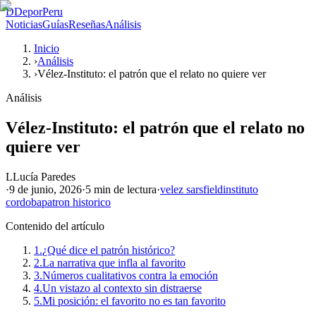
D
DeporPeru
Noticias
Guías
Reseñas
Análisis
Inicio
›
Análisis
›
Vélez-Instituto: el patrón que el relato no quiere ver
Análisis
Vélez-Instituto: el patrón que el relato no
quiere ver
L
Lucía Paredes
·
9 de junio, 2026
·
5 min
de lectura
·
velez sarsfield
instituto
cordoba
patron historico
Contenido del artículo
1.
¿Qué dice el patrón histórico?
2.
La narrativa que infla al favorito
3.
Números cualitativos contra la emoción
4.
Un vistazo al contexto sin distraerse
5.
Mi posición: el favorito no es tan favorito