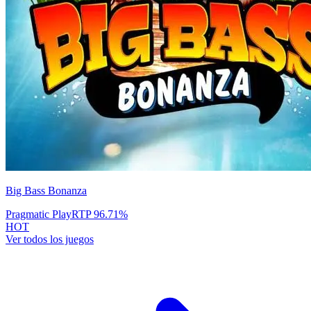
Big Bass Bonanza
Pragmatic Play
RTP
96.71
%
HOT
Ver todos los juegos