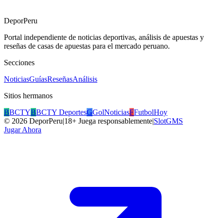
DeporPeru
Portal independiente de noticias deportivas, análisis de apuestas y
reseñas de casas de apuestas para el mercado peruano.
Secciones
Noticias
Guías
Reseñas
Análisis
Sitios hermanos
B
BCTY
B
BCTY Deportes
G
GolNoticias
F
FutbolHoy
©
2026
DeporPeru
|
18+ Juega responsablemente
|
SlotGMS
Jugar Ahora