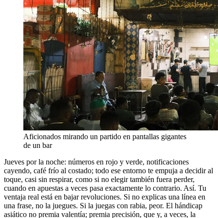
Aficionados mirando un partido en pantallas gigantes
de un bar
Jueves por la noche: números en rojo y verde, notificaciones
cayendo, café frío al costado; todo ese entorno te empuja a decidir al
toque, casi sin respirar, como si no elegir también fuera perder,
cuando en apuestas a veces pasa exactamente lo contrario. Así. Tu
ventaja real está en bajar revoluciones. Si no explicas una línea en
una frase, no la juegues. Si la juegas con rabia, peor. El hándicap
asiático no premia valentía; premia precisión, que y, a veces, la