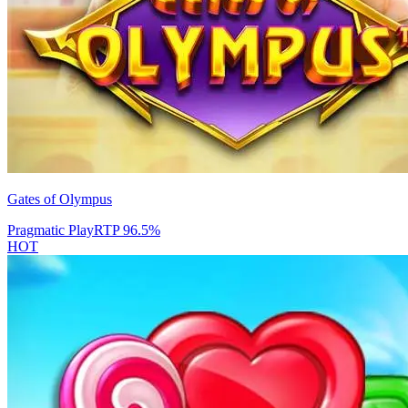
Gates of Olympus
Pragmatic Play
RTP
96.5
%
HOT