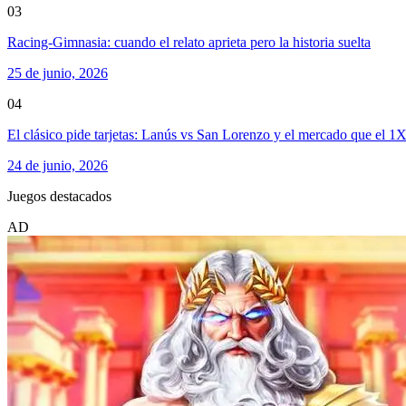
03
Racing-Gimnasia: cuando el relato aprieta pero la historia suelta
25 de junio, 2026
04
El clásico pide tarjetas: Lanús vs San Lorenzo y el mercado que el 1
24 de junio, 2026
Juegos destacados
AD