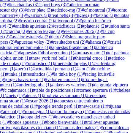
o
(
3
)
#
los chankas
(
3
)
#
sport boys
(
3
)
#
atletico tucuman
ester city
(
3
)
#
river plate
(
3
)
#
atletico-mg
(
3
)
#
cf montreal
(
3
)
#
toronto
monterrey
(
3
)
#
warriors
(
3
)
#
real betis
(
3
)
#
tigres
(
3
)
#
betano
(
3
)
#
cuotas
ordoba
(
2
)
#
rosario central
(
2
)
#
liverpool
(
2
)
#
patrón histórico
sivi
(
2
)
#
analisis apuestas
(
2
)
#
estadisticas
(
2
)
#
platense
(
2
)
#
union santa
(
2
)
#
racing
(
2
)
#
europa league
(
2
)
#
elecciones 2026
(
2
)
#
fa cup
et
(
2
)
#
aviator estrategia
(
2
)
#
jetx
(
2
)
#
slots pragmatic play
ppers
(
2
)
#
apuestas voley
(
2
)
#
resultados uni
(
2
)
#
alianza
(
2
)
#
cristal
istorial enfrentamientos
(
1
)
#
apuestas brasileirao
(
1
)
#
athletico
usticia
(
1
)
#
apuestas fútbol argentino
(
1
)
#
pumas unam
(
1
)
#
cf pachuca
delphia union
(
1
)
#
new york red bulls
(
1
)
#
historial cruce
(
1
)
#
atletico
a de cuotas
(
1
)
#
pronostico
(
1
)
#
mercado tarjetas
(
1
)
#
sc freiburg
operu
(
1
)
#
perú
(
1
)
#
actualidad peruana
(
1
)
#
slot
(
1
)
#
machine
(
1
)
#
tinka
(
1
)
#
resultados
(
1
)
#
la tinka hoy
(
1
)
#
racing louisville
1
)
#
jorge chavez peru
(
1
)
#
valor en cuotas
(
1
)
#
fixture liga 1
antica
(
1
)
#
underdog nba
(
1
)
#
lakers vs warriors
(
1
)
#
la granja vip peru
)
#
fc cajamarca
(
1
)
#
tabla de posiciones
(
1
)
#
torneo apertura
(
1
)
#
chelsea
(
1
)
#
nets
(
1
)
#
atenas
(
1
)
#
bolivia vs surinam
(
1
)
#
repechaje
mma stone
(
1
)
#
oscar 2026
(
1
)
#
apuestas entretenimiento
eras de caballos
(
1
)
#
google trends perú
(
1
)
#
newcastle
(
1
)
#
tijuana
)
#
arsenal
(
1
)
#
moquegua
(
1
)
#
sport huancayo
(
1
)
#
apuestas combinadas
#
atletico
(
1
)
#
copa del rey
(
1
)
#
newcastle vs manchester united
o
(
1
)
#
bonos apuestas
(
1
)
#
bono bienvenida
(
1
)
#
rollover apuestas
ortivo garcilaso vs cienciano
(
1
)
#
cuotas decimales
(
1
)
#
como calcular
1
)
#
atletico nacional
(
1
)
#
futbol colombiano
(
1
)
#
nuggets
(
1
)
#
handicap