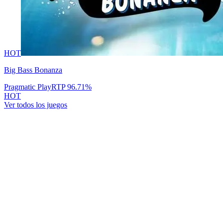
HOT
Big Bass Bonanza
Pragmatic Play
RTP
96.71
%
HOT
Ver todos los juegos