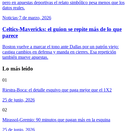
pero en apuestas deportivas el relato simbólico pesa menos que los
datos reales.
Noticias
·
7 de marzo, 2026
Celtics-Mavericks: el guion se repite más de lo que
parece
Boston vuelve a marcar el tono ante Dallas por un patrón viejo:
castiga cambios en defensa y manda en cierres. Esa repetición
también mueve apuestas.
Lo más leído
01
Riestra-Boca: el detalle esquivo que paga mejor que el 1X2
25 de junio, 2026
02
Mirassol-Gremio: 90 minutos que pagan más en la esquina
25 de junio, 2026