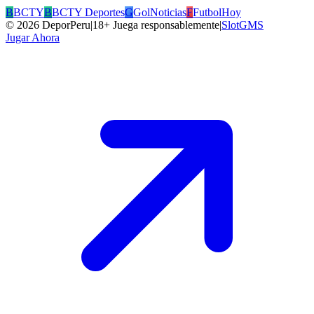
B
BCTY
B
BCTY Deportes
G
GolNoticias
F
FutbolHoy
©
2026
DeporPeru
|
18+ Juega responsablemente
|
SlotGMS
Jugar Ahora