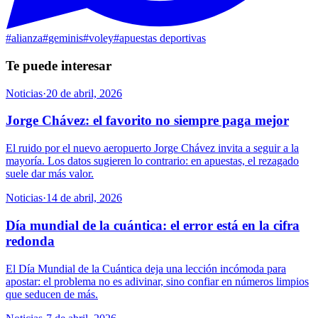
#
alianza
#
geminis
#
voley
#
apuestas deportivas
Te puede interesar
Noticias
·
20 de abril, 2026
Jorge Chávez: el favorito no siempre paga mejor
El ruido por el nuevo aeropuerto Jorge Chávez invita a seguir a la
mayoría. Los datos sugieren lo contrario: en apuestas, el rezagado
suele dar más valor.
Noticias
·
14 de abril, 2026
Día mundial de la cuántica: el error está en la cifra
redonda
El Día Mundial de la Cuántica deja una lección incómoda para
apostar: el problema no es adivinar, sino confiar en números limpios
que seducen de más.