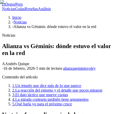
D
DeporPeru
Noticias
Guías
Reseñas
Análisis
Inicio
›
Noticias
›
Alianza vs Géminis: dónde estuvo el valor en la red
Noticias
Alianza vs Géminis: dónde estuvo el valor
en la red
A
Andrés Quispe
·
16 de febrero, 2026
·
5 min
de lectura
·
alianza
geminis
voley
Contenido del artículo
1.
Un triunfo que dice más de lo que parece
2.
La reacción del entorno y el detalle que pocos miraron
3.
El dato táctico que mueve cuotas
4.
La mirada contraria también tiene argumentos
5.
Qué haría yo para el próximo cruce