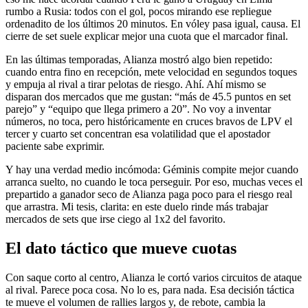
rumbo a Rusia: todos con el gol, pocos mirando ese repliegue
ordenadito de los últimos 20 minutos. En vóley pasa igual, causa. El
cierre de set suele explicar mejor una cuota que el marcador final.
En las últimas temporadas, Alianza mostró algo bien repetido:
cuando entra fino en recepción, mete velocidad en segundos toques
y empuja al rival a tirar pelotas de riesgo. Ahí. Ahí mismo se
disparan dos mercados que me gustan: “más de 45.5 puntos en set
parejo” y “equipo que llega primero a 20”. No voy a inventar
números, no toca, pero históricamente en cruces bravos de LPV el
tercer y cuarto set concentran esa volatilidad que el apostador
paciente sabe exprimir.
Y hay una verdad medio incómoda: Géminis compite mejor cuando
arranca suelto, no cuando le toca perseguir. Por eso, muchas veces el
prepartido a ganador seco de Alianza paga poco para el riesgo real
que arrastra. Mi tesis, clarita: en este duelo rinde más trabajar
mercados de sets que irse ciego al 1x2 del favorito.
El dato táctico que mueve cuotas
Con saque corto al centro, Alianza le cortó varios circuitos de ataque
al rival. Parece poca cosa. No lo es, para nada. Esa decisión táctica
te mueve el volumen de rallies largos y, de rebote, cambia la