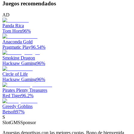
Juegos recomendados
AD
Panda Rica
Tom Horn
96
%
Anaconda Gold
Pragmatic Play
96.54
%
Smoking Dragon
Hacksaw Gaming
96
%
Circle of Life
Hacksaw Gaming
96
%
Pirates Plenty Treasures
Red Tiger
96.2
%
Greedy Goblins
Betsoft
97
%
S
SlotGMS
Sponsor
Apuestas deportivas con las mejores cuotas. Bono de bienvenida