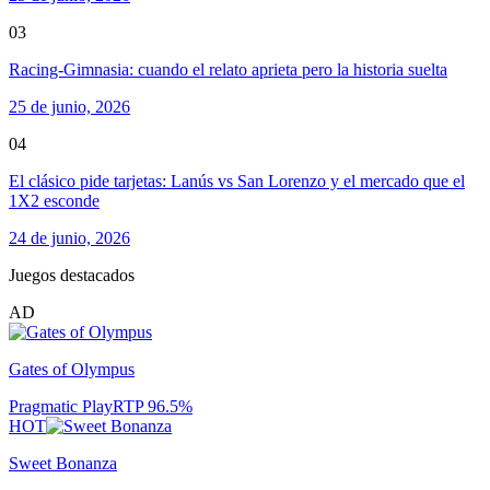
03
Racing-Gimnasia: cuando el relato aprieta pero la historia suelta
25 de junio, 2026
04
El clásico pide tarjetas: Lanús vs San Lorenzo y el mercado que el
1X2 esconde
24 de junio, 2026
Juegos destacados
AD
Gates of Olympus
Pragmatic Play
RTP
96.5
%
HOT
Sweet Bonanza