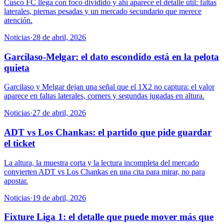
Cusco FC llega con foco dividido y ahí aparece el detalle útil: faltas
laterales, piernas pesadas y un mercado secundario que merece
atención.
Noticias
·
28 de abril, 2026
Garcilaso-Melgar: el dato escondido está en la pelota
quieta
Garcilaso y Melgar dejan una señal que el 1X2 no captura: el valor
aparece en faltas laterales, corners y segundas jugadas en altura.
Noticias
·
27 de abril, 2026
ADT vs Los Chankas: el partido que pide guardar
el ticket
La altura, la muestra corta y la lectura incompleta del mercado
convierten ADT vs Los Chankas en una cita para mirar, no para
apostar.
Noticias
·
19 de abril, 2026
Fixture Liga 1: el detalle que puede mover más que