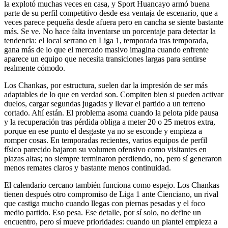
la explotó muchas veces en casa, y Sport Huancayo armó buena
parte de su perfil competitivo desde esa ventaja de escenario, que a
veces parece pequeña desde afuera pero en cancha se siente bastante
más. Se ve. No hace falta inventarse un porcentaje para detectar la
tendencia: el local serrano en Liga 1, temporada tras temporada,
gana más de lo que el mercado masivo imagina cuando enfrente
aparece un equipo que necesita transiciones largas para sentirse
realmente cómodo.
Los Chankas, por estructura, suelen dar la impresión de ser más
adaptables de lo que en verdad son. Compiten bien si pueden activar
duelos, cargar segundas jugadas y llevar el partido a un terreno
cortado. Ahí están. El problema asoma cuando la pelota pide pausa
y la recuperación tras pérdida obliga a meter 20 o 25 metros extra,
porque en ese punto el desgaste ya no se esconde y empieza a
romper cosas. En temporadas recientes, varios equipos de perfil
físico parecido bajaron su volumen ofensivo como visitantes en
plazas altas; no siempre terminaron perdiendo, no, pero sí generaron
menos remates claros y bastante menos continuidad.
El calendario cercano también funciona como espejo. Los Chankas
tienen después otro compromiso de Liga 1 ante Cienciano, un rival
que castiga mucho cuando llegas con piernas pesadas y el foco
medio partido. Eso pesa. Ese detalle, por sí solo, no define un
encuentro, pero sí mueve prioridades: cuando un plantel empieza a