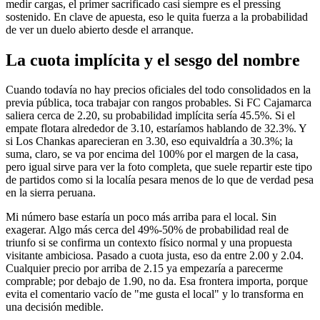
medir cargas, el primer sacrificado casi siempre es el pressing
sostenido. En clave de apuesta, eso le quita fuerza a la probabilidad
de ver un duelo abierto desde el arranque.
La cuota implícita y el sesgo del nombre
Cuando todavía no hay precios oficiales del todo consolidados en la
previa pública, toca trabajar con rangos probables. Si FC Cajamarca
saliera cerca de 2.20, su probabilidad implícita sería 45.5%. Si el
empate flotara alrededor de 3.10, estaríamos hablando de 32.3%. Y
si Los Chankas aparecieran en 3.30, eso equivaldría a 30.3%; la
suma, claro, se va por encima del 100% por el margen de la casa,
pero igual sirve para ver la foto completa, que suele repartir este tipo
de partidos como si la localía pesara menos de lo que de verdad pesa
en la sierra peruana.
Mi número base estaría un poco más arriba para el local. Sin
exagerar. Algo más cerca del 49%-50% de probabilidad real de
triunfo si se confirma un contexto físico normal y una propuesta
visitante ambiciosa. Pasado a cuota justa, eso da entre 2.00 y 2.04.
Cualquier precio por arriba de 2.15 ya empezaría a parecerme
comprable; por debajo de 1.90, no da. Esa frontera importa, porque
evita el comentario vacío de "me gusta el local" y lo transforma en
una decisión medible.