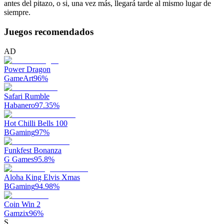
antes del pitazo, o si, una vez más, llegará tarde al mismo lugar de
siempre.
Juegos recomendados
AD
Power Dragon
GameArt
96
%
Safari Rumble
Habanero
97.35
%
Hot Chilli Bells 100
BGaming
97
%
Funkfest Bonanza
G Games
95.8
%
Aloha King Elvis Xmas
BGaming
94.98
%
Coin Win 2
Gamzix
96
%
S