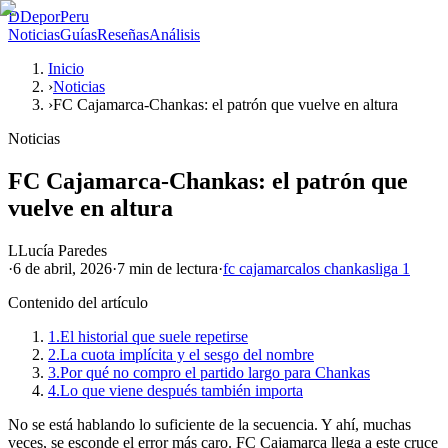
D
DeporPeru
Noticias
Guías
Reseñas
Análisis
Inicio
›
Noticias
›
FC Cajamarca-Chankas: el patrón que vuelve en altura
Noticias
FC Cajamarca-Chankas: el patrón que
vuelve en altura
L
Lucía Paredes
·
6 de abril, 2026
·
7 min
de lectura
·
fc cajamarca
los chankas
liga 1
Contenido del artículo
1.
El historial que suele repetirse
2.
La cuota implícita y el sesgo del nombre
3.
Por qué no compro el partido largo para Chankas
4.
Lo que viene después también importa
No se está hablando lo suficiente de la secuencia. Y ahí, muchas
veces, se esconde el error más caro. FC Cajamarca llega a este cruce