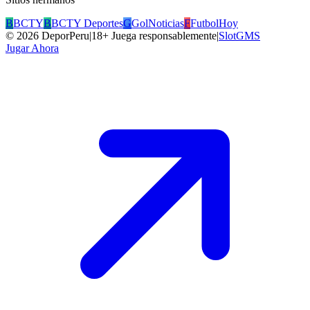
B
BCTY
B
BCTY Deportes
G
GolNoticias
F
FutbolHoy
©
2026
DeporPeru
|
18+ Juega responsablemente
|
SlotGMS
Jugar Ahora