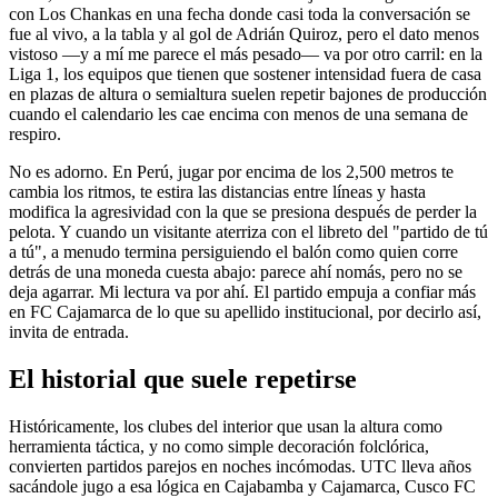
con Los Chankas en una fecha donde casi toda la conversación se
fue al vivo, a la tabla y al gol de Adrián Quiroz, pero el dato menos
vistoso —y a mí me parece el más pesado— va por otro carril: en la
Liga 1, los equipos que tienen que sostener intensidad fuera de casa
en plazas de altura o semialtura suelen repetir bajones de producción
cuando el calendario les cae encima con menos de una semana de
respiro.
No es adorno. En Perú, jugar por encima de los 2,500 metros te
cambia los ritmos, te estira las distancias entre líneas y hasta
modifica la agresividad con la que se presiona después de perder la
pelota. Y cuando un visitante aterriza con el libreto del "partido de tú
a tú", a menudo termina persiguiendo el balón como quien corre
detrás de una moneda cuesta abajo: parece ahí nomás, pero no se
deja agarrar. Mi lectura va por ahí. El partido empuja a confiar más
en FC Cajamarca de lo que su apellido institucional, por decirlo así,
invita de entrada.
El historial que suele repetirse
Históricamente, los clubes del interior que usan la altura como
herramienta táctica, y no como simple decoración folclórica,
convierten partidos parejos en noches incómodas. UTC lleva años
sacándole jugo a esa lógica en Cajabamba y Cajamarca, Cusco FC