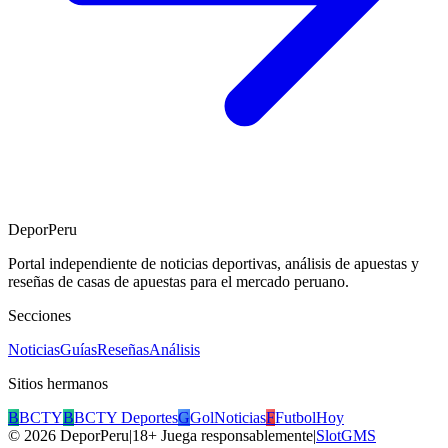
DeporPeru
Portal independiente de noticias deportivas, análisis de apuestas y
reseñas de casas de apuestas para el mercado peruano.
Secciones
Noticias
Guías
Reseñas
Análisis
Sitios hermanos
B
BCTY
B
BCTY Deportes
G
GolNoticias
F
FutbolHoy
©
2026
DeporPeru
|
18+ Juega responsablemente
|
SlotGMS