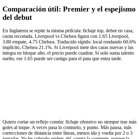
Comparación útil: Premier y el espejismo
del debut
En Inglaterra se repite la misma película: fichaje top, debut en casa,
cuota recortada. Liverpool vs Chelsea figura con 1.65 Liverpool,
3.80 empate, 4.75 Chelsea. Traducido rápido: local rondando 60.6%
implícito, Chelsea 21.1%. Si Liverpool mete dos caras nuevas y las
integra en bloque alto, el precio puede cuadrar. Si solo suma talento
suelto, ese 1.65 puede ser castigo para el pata que entra tarde.
Quiero cortar un reflejo común: fichaje ofensivo no siempre trae más
goles al toque. A veces pasa lo contrario, y punto. Más pausa, más
correcciones de distancia entre líneas, menos ida y vuelta por 2 o 3
jornadas. Yo he cobrado unders ahí, contra la corriente, porque la