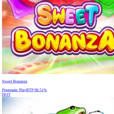
Sweet Bonanza
Pragmatic Play
RTP
96.51
%
HOT