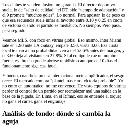
Los clubes te venden ilusión, no garantía. El director deportivo
suelta lo de “salto de calidad”, el DT pide “tiempo de adaptación” y
el 9 promete “muchos goles”. Lo normal. Para apostar, lo de peso es
que esa secuencia suele inflar al favorito entre 0.10 y 0.25 en cuota
de victoria cuando el partido es mediático. No siempre. Pero pasa,
pasa seguido.
Veamos MLS, con foco en vitrina global. Eso mismo. Inter Miami
sale en 1.90 ante LA Galaxy, empate 3.50, visita 3.60. Esa cuota
local te marca una probabilidad cerca del 52.6% antes del margen, y
el 3.60 deja al visitante en 27.8%. Si al equipo le cae un nombre
fuerte, esa brecha puede abrirse rapidísimo aunque en 10 días el
funcionamiento siga casi igual.
Y bueno, cuando la prensa internacional mete amplificador, el sesgo
crece. El mercado compra “plantel más caro, victoria probable”. Yo
no entro en automático, no me convence. He visto equipos de vitrina
perder el control de un partido por reemplazar mal una salida en la
base de la jugada. En Lima, en el Rímac, eso se entiende al toque:
no gana el cartel, gana el engranaje.
Análisis de fondo: dónde sí cambia la
aguja