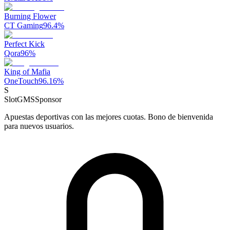
Burning Flower
CT Gaming
96.4
%
Perfect Kick
Qora
96
%
King of Mafia
OneTouch
96.16
%
S
SlotGMS
Sponsor
Apuestas deportivas con las mejores cuotas. Bono de bienvenida
para nuevos usuarios.