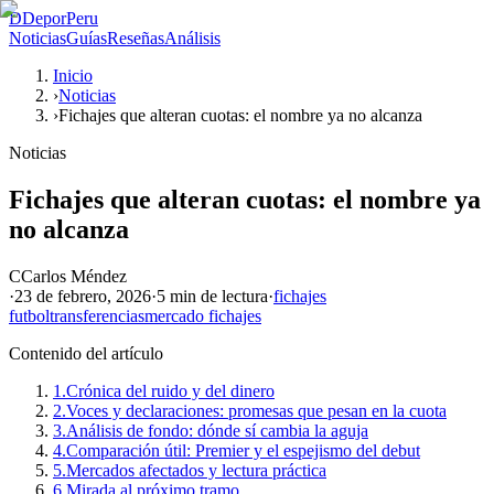
D
DeporPeru
Noticias
Guías
Reseñas
Análisis
Inicio
›
Noticias
›
Fichajes que alteran cuotas: el nombre ya no alcanza
Noticias
Fichajes que alteran cuotas: el nombre ya
no alcanza
C
Carlos Méndez
·
23 de febrero, 2026
·
5 min
de lectura
·
fichajes
futbol
transferencias
mercado fichajes
Contenido del artículo
1.
Crónica del ruido y del dinero
2.
Voces y declaraciones: promesas que pesan en la cuota
3.
Análisis de fondo: dónde sí cambia la aguja
4.
Comparación útil: Premier y el espejismo del debut
5.
Mercados afectados y lectura práctica
6.
Mirada al próximo tramo