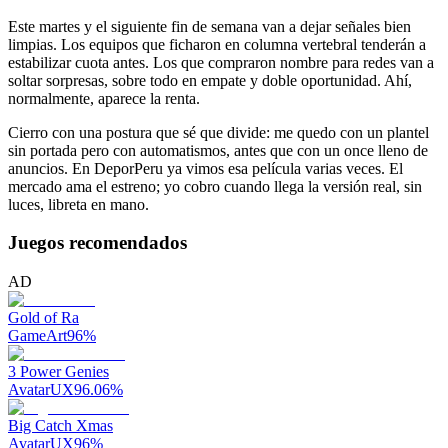
Este martes y el siguiente fin de semana van a dejar señales bien
limpias. Los equipos que ficharon en columna vertebral tenderán a
estabilizar cuota antes. Los que compraron nombre para redes van a
soltar sorpresas, sobre todo en empate y doble oportunidad. Ahí,
normalmente, aparece la renta.
Cierro con una postura que sé que divide: me quedo con un plantel
sin portada pero con automatismos, antes que con un once lleno de
anuncios. En DeporPeru ya vimos esa película varias veces. El
mercado ama el estreno; yo cobro cuando llega la versión real, sin
luces, libreta en mano.
Juegos recomendados
AD
Gold of Ra
GameArt
96
%
3 Power Genies
AvatarUX
96.06
%
Big Catch Xmas
AvatarUX
96
%