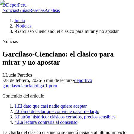
D
DeporPeru
Noticias
Guías
Reseñas
Análisis
Inicio
›
Noticias
›
Garcilaso-Cienciano: el clásico para mirar y no apostar
Noticias
Garcilaso-Cienciano: el clásico para
mirar y no apostar
L
Lucía Paredes
·
28 de febrero, 2026
·
5 min
de lectura
·
deportivo
garcilaso
cienciano
liga 1 perú
Contenido del artículo
1.
El dato que casi nadie quiere aceptar
2.
Cómo detectar que conviene pasar de largo
3.
Patrón histórico: clásicos cerrados, precios sensibles
4.
La lectura contraria al consenso
La charla del clásico cusqueño se quedó pegada al último impacto