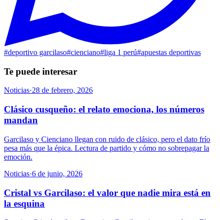
#
deportivo garcilaso
#
cienciano
#
liga 1 perú
#
apuestas deportivas
Te puede interesar
Noticias
·
28 de febrero, 2026
Clásico cusqueño: el relato emociona, los números
mandan
Garcilaso y Cienciano llegan con ruido de clásico, pero el dato frío
pesa más que la épica. Lectura de partido y cómo no sobrepagar la
emoción.
Noticias
·
6 de junio, 2026
Cristal vs Garcilaso: el valor que nadie mira está en
la esquina