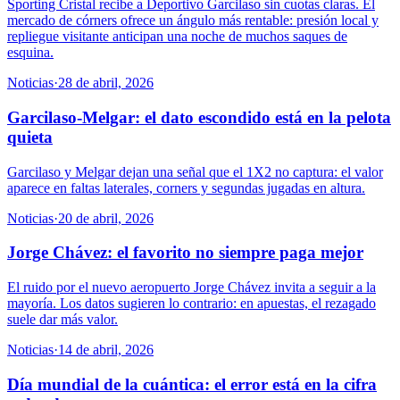
Sporting Cristal recibe a Deportivo Garcilaso sin cuotas claras. El
mercado de córners ofrece un ángulo más rentable: presión local y
repliegue visitante anticipan una noche de muchos saques de
esquina.
Noticias
·
28 de abril, 2026
Garcilaso-Melgar: el dato escondido está en la pelota
quieta
Garcilaso y Melgar dejan una señal que el 1X2 no captura: el valor
aparece en faltas laterales, corners y segundas jugadas en altura.
Noticias
·
20 de abril, 2026
Jorge Chávez: el favorito no siempre paga mejor
El ruido por el nuevo aeropuerto Jorge Chávez invita a seguir a la
mayoría. Los datos sugieren lo contrario: en apuestas, el rezagado
suele dar más valor.
Noticias
·
14 de abril, 2026
Día mundial de la cuántica: el error está en la cifra