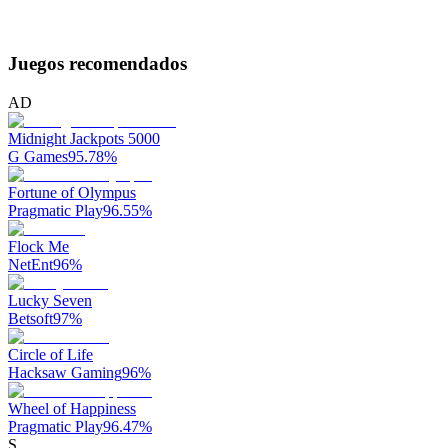
Juegos recomendados
AD
Midnight Jackpots 5000
G Games
95.78
%
Fortune of Olympus
Pragmatic Play
96.55
%
Flock Me
NetEnt
96
%
Lucky Seven
Betsoft
97
%
Circle of Life
Hacksaw Gaming
96
%
Wheel of Happiness
Pragmatic Play
96.47
%
S