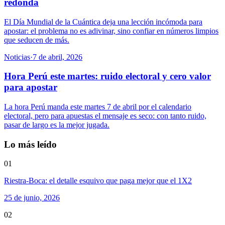
redonda
El Día Mundial de la Cuántica deja una lección incómoda para
apostar: el problema no es adivinar, sino confiar en números limpios
que seducen de más.
Noticias
·
7 de abril, 2026
Hora Perú este martes: ruido electoral y cero valor
para apostar
La hora Perú manda este martes 7 de abril por el calendario
electoral, pero para apuestas el mensaje es seco: con tanto ruido,
pasar de largo es la mejor jugada.
Lo más leído
01
Riestra-Boca: el detalle esquivo que paga mejor que el 1X2
25 de junio, 2026
02