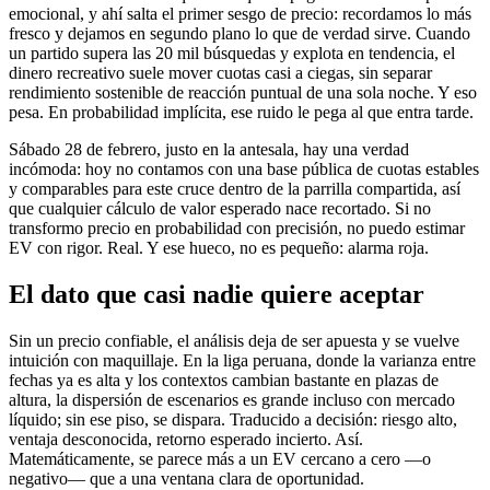
emocional, y ahí salta el primer sesgo de precio: recordamos lo más
fresco y dejamos en segundo plano lo que de verdad sirve. Cuando
un partido supera las 20 mil búsquedas y explota en tendencia, el
dinero recreativo suele mover cuotas casi a ciegas, sin separar
rendimiento sostenible de reacción puntual de una sola noche. Y eso
pesa. En probabilidad implícita, ese ruido le pega al que entra tarde.
Sábado 28 de febrero, justo en la antesala, hay una verdad
incómoda: hoy no contamos con una base pública de cuotas estables
y comparables para este cruce dentro de la parrilla compartida, así
que cualquier cálculo de valor esperado nace recortado. Si no
transformo precio en probabilidad con precisión, no puedo estimar
EV con rigor. Real. Y ese hueco, no es pequeño: alarma roja.
El dato que casi nadie quiere aceptar
Sin un precio confiable, el análisis deja de ser apuesta y se vuelve
intuición con maquillaje. En la liga peruana, donde la varianza entre
fechas ya es alta y los contextos cambian bastante en plazas de
altura, la dispersión de escenarios es grande incluso con mercado
líquido; sin ese piso, se dispara. Traducido a decisión: riesgo alto,
ventaja desconocida, retorno esperado incierto. Así.
Matemáticamente, se parece más a un EV cercano a cero —o
negativo— que a una ventana clara de oportunidad.