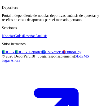
DeporPeru
Portal independiente de noticias deportivas, análisis de apuestas y
reseñas de casas de apuestas para el mercado peruano.
Secciones
Noticias
Guías
Reseñas
Análisis
Sitios hermanos
B
BCTY
B
BCTY Deportes
G
GolNoticias
F
FutbolHoy
©
2026
DeporPeru
|
18+ Juega responsablemente
|
SlotGMS
Jugar Ahora