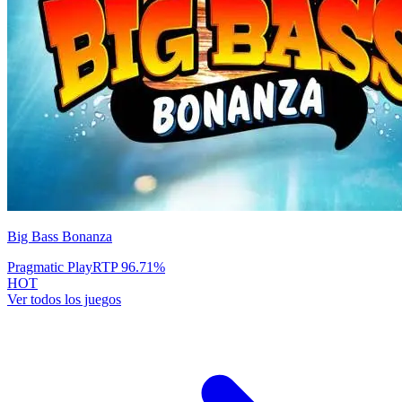
Big Bass Bonanza
Pragmatic Play
RTP
96.71
%
HOT
Ver todos los juegos