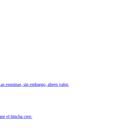
Las esquinas, sin embargo, abren valor.
que el hincha cree.