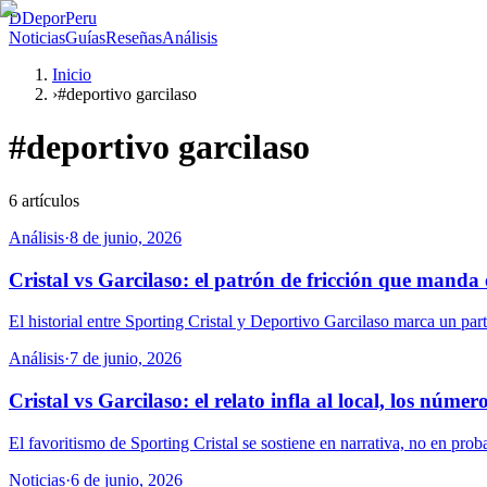
D
DeporPeru
Noticias
Guías
Reseñas
Análisis
Inicio
›
#deportivo garcilaso
#
deportivo garcilaso
6
artículos
Análisis
·
8 de junio, 2026
Cristal vs Garcilaso: el patrón de fricción que manda 
El historial entre Sporting Cristal y Deportivo Garcilaso marca un par
Análisis
·
7 de junio, 2026
Cristal vs Garcilaso: el relato infla al local, los númer
El favoritismo de Sporting Cristal se sostiene en narrativa, no en prob
Noticias
·
6 de junio, 2026