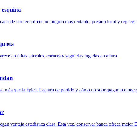
a esquina
ercado de córners ofrece un ángulo más rentable: presión local y replie
quieta
rece en faltas laterales, corners y segundas jugadas en altura.
andan
pesa más que la épica. Lectura de partido y cómo no sobrepagar la emoci
ar
egan ventaja estadística clara. Esta vez, conservar banca ofrece mejor 