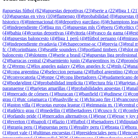
#
apuestas fútbol
(
62
)
#
apuestas deportivas
(
23
)
#
serie a
(
22
)
#
liga 1
(
21
(
10
)
#
apuestas en vivo
(
10
)
#
flamengo
(
8
)
#
probabilidad
(
8
)
#
apuestas
(
historico
(
6
)
#
internacional
(
6
)
#
deportivo garcilaso
(
6
)
#
champions lea
(
5
)
#
independiente
(
5
)
#
liga mx
(
5
)
#
apuestas mls
(
5
)
#
peru
(
5
)
#
celtics
(
(
4
)
#
bahia
(
4
)
#
cuotas deportivas
(
4
)
#
vitoria
(
4
)
#
vasco da gama
(
4
)
#
es
(
4
)
#
apuestas baloncesto
(
4
)
#
liga 1 perú
(
4
)
#
fútbol peruano
(
4
)
#
mirass
(
3
)
#
independiente rivadavia
(
3
)
#
chapecoense-sc
(
3
)
#
previa
(
3
)
#
real 
fc
(
3
)
#
corinthians
(
3
)
#
seattle sounders
(
3
)
#
portland timbers
(
3
)
#
slot 
baloncesto
(
3
)
#
slotgms
(
3
)
#
serie a brasil
(
2
)
#
apuestas liga profesional
(
2
)
#
barracas central
(
2
)
#
sarmiento junin
(
2
)
#
argentinos jrs
(
2
)
#
pronós
fe
(
2
)
#
remo
(
2
)
#
los angeles galaxy
(
2
)
#
los angeles fc
(
2
)
#
mls
(
2
)
#
anal
(
2
)
#
copa argentina
(
2
)
#
seleccion peruana
(
2
)
#
futbol argentino
(
2
)
#
co
(
2
)
#
convocatoria
(
2
)
#
onpe
(
2
)
#
copa libertadores
(
2
)
#
sudamericano de
(
2
)
#
bodø/glimt
(
2
)
#
probabilidad implícita
(
1
)
#
lectura fría
(
1
)
#
tarjetas
paranaense
(
1
)
#
tarjetas amarillas
(
1
)
#
probabilidades apuestas
(
1
)
#
anal
(
1
)
#
mercado de córners
(
1
)
#
huracan
(
1
)
#
banfield
(
1
)
#
udinese
(
1
)
#
co
grau
(
1
)
#
utc cajamarca
(
1
)
#
nashville sc
(
1
)
#
chicago fire
(
1
)
#
vancouve
(
1
)
#
aston villa
(
1
)
#
cuotas europa league
(
1
)
#
gimnasia m.
(
1
)
#
central 
(
1
)
#
atlético grau
(
1
)
#
medellin
(
1
)
#
libertadores
(
1
)
#
cusco fc
(
1
)
#
confe
(
1
)
#
orlando pride
(
1
)
#
mercados alternativos
(
1
)
#
jesse
(
1
)
#
jesse y joy 
(
1
)
#
everton
(
1
)
#
napoli
(
1
)
#
lazio
(
1
)
#
futbol
(
1
)
#
senadores
(
1
)
#
diputad
(
1
)
#
granja peru
(
1
)
#
apuestas peru
(
1
)
#
reality peru
(
1
)
#
braga
(
1
)
#
hora
(
1
)
#
port vale
(
1
)
#
ultimas encuestas
(
1
)
#
presidenciales peru
(
1
)
#
encues