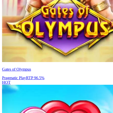
Gates of Olympus
Pragmatic Play
RTP
96.5
%
HOT