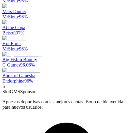
MrSlotty
96
%
Mars Dinner
MrSlotty
96
%
At the Copa
Betsoft
97
%
Hot Fruits
MrSlotty
96
%
Big Fishin Bounty
G Games
96.06
%
Book of Ganesha
Endorphina
96
%
S
SlotGMS
Sponsor
Apuestas deportivas con las mejores cuotas. Bono de bienvenida
para nuevos usuarios.