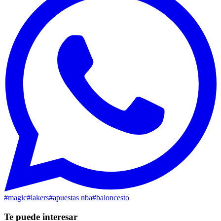
#
magic
#
lakers
#
apuestas nba
#
baloncesto
Te puede interesar