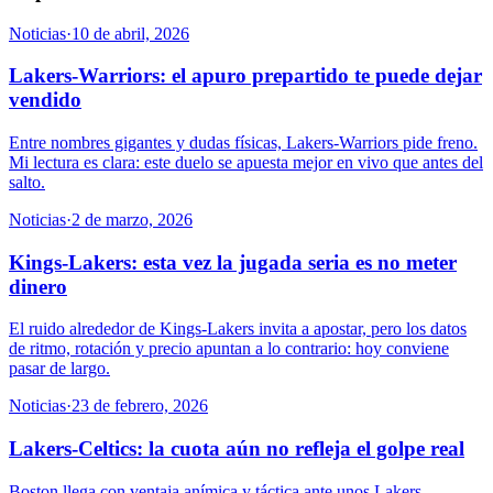
Noticias
·
10 de abril, 2026
Lakers-Warriors: el apuro prepartido te puede dejar
vendido
Entre nombres gigantes y dudas físicas, Lakers-Warriors pide freno.
Mi lectura es clara: este duelo se apuesta mejor en vivo que antes del
salto.
Noticias
·
2 de marzo, 2026
Kings-Lakers: esta vez la jugada seria es no meter
dinero
El ruido alrededor de Kings-Lakers invita a apostar, pero los datos
de ritmo, rotación y precio apuntan a lo contrario: hoy conviene
pasar de largo.
Noticias
·
23 de febrero, 2026
Lakers-Celtics: la cuota aún no refleja el golpe real
Boston llega con ventaja anímica y táctica ante unos Lakers