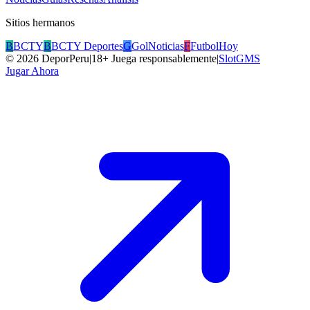
Sitios hermanos
B
BCTY
B
BCTY Deportes
G
GolNoticias
F
FutbolHoy
©
2026
DeporPeru
|
18+ Juega responsablemente
|
SlotGMS
Jugar Ahora