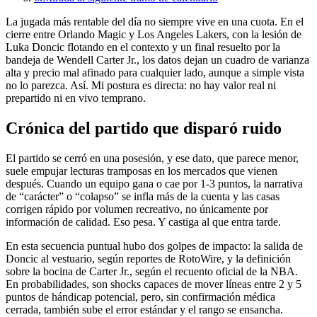
La jugada más rentable del día no siempre vive en una cuota. En el
cierre entre Orlando Magic y Los Angeles Lakers, con la lesión de
Luka Doncic flotando en el contexto y un final resuelto por la
bandeja de Wendell Carter Jr., los datos dejan un cuadro de varianza
alta y precio mal afinado para cualquier lado, aunque a simple vista
no lo parezca. Así. Mi postura es directa: no hay valor real ni
prepartido ni en vivo temprano.
Crónica del partido que disparó ruido
El partido se cerró en una posesión, y ese dato, que parece menor,
suele empujar lecturas tramposas en los mercados que vienen
después. Cuando un equipo gana o cae por 1-3 puntos, la narrativa
de “carácter” o “colapso” se infla más de la cuenta y las casas
corrigen rápido por volumen recreativo, no únicamente por
información de calidad. Eso pesa. Y castiga al que entra tarde.
En esta secuencia puntual hubo dos golpes de impacto: la salida de
Doncic al vestuario, según reportes de RotoWire, y la definición
sobre la bocina de Carter Jr., según el recuento oficial de la NBA.
En probabilidades, son shocks capaces de mover líneas entre 2 y 5
puntos de hándicap potencial, pero, sin confirmación médica
cerrada, también sube el error estándar y el rango se ensancha.