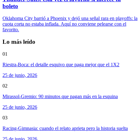
boleto
Oklahoma City barrió a Phoenix y dejó una señal rara en playoffs: la
cuota corta no estaba inflada. Aquí no conviene pelearse con el
favorito.
Lo más leído
01
Riestra-Boca: el detalle esquivo que paga mejor que el 1X2
25 de junio, 2026
02
Mirassol-Gremio: 90 minutos que pagan más en la esquina
25 de junio, 2026
03
Racing-Gimnasia: cuando el relato aprieta pero la historia suelta
25 de junio, 2026