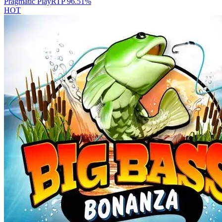
Pragmatic Play
RTP
96.51
%
HOT