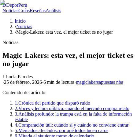
D
DeporPeru
Noticias
Guías
Reseñas
Análisis
Inicio
›
Noticias
›
Magic-Lakers: esta vez, el mejor ticket es no jugar
Noticias
Magic-Lakers: esta vez, el mejor ticket es
no jugar
L
Lucía Paredes
·
25 de febrero, 2026
·
6 min
de lectura
·
magic
lakers
apuestas nba
Contenido del artículo
1.
Crónica del partido que disparó ruido
2.
Voces y lectura pública: cuando el mercado compra relato
3.
Análisis profundo: la trampa está en la falta de información
estable
4.
Comparación útil: cuándo sí y cuándo no conviene entrar
5.
Mercados afectados: por qué todos lucen caros
6.
Mirada al siguiente tramo de calendario