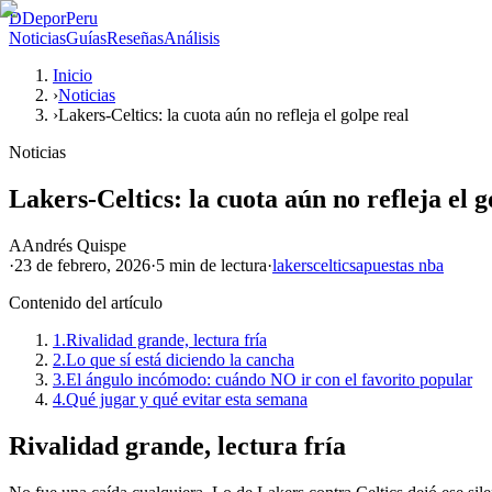
D
DeporPeru
Noticias
Guías
Reseñas
Análisis
Inicio
›
Noticias
›
Lakers-Celtics: la cuota aún no refleja el golpe real
Noticias
Lakers-Celtics: la cuota aún no refleja el g
A
Andrés Quispe
·
23 de febrero, 2026
·
5 min
de lectura
·
lakers
celtics
apuestas nba
Contenido del artículo
1.
Rivalidad grande, lectura fría
2.
Lo que sí está diciendo la cancha
3.
El ángulo incómodo: cuándo NO ir con el favorito popular
4.
Qué jugar y qué evitar esta semana
Rivalidad grande, lectura fría