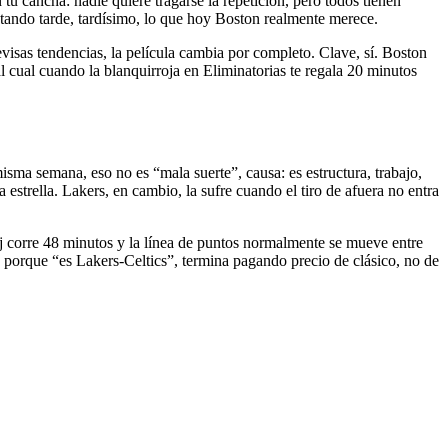
tu cancha: nadie quiere tragarse la repetición, pero todos tienen
ustando tarde, tardísimo, lo que hoy Boston realmente merece.
evisas tendencias, la película cambia por completo. Clave, sí. Boston
l cual cuando la blanquirroja en Eliminatorias te regala 20 minutos
misma semana, eso no es “mala suerte”, causa: es estructura, trabajo,
estrella. Lakers, en cambio, la sufre cuando el tiro de afuera no entra
oj corre 48 minutos y la línea de puntos normalmente se mueve entre
 porque “es Lakers-Celtics”, termina pagando precio de clásico, no de