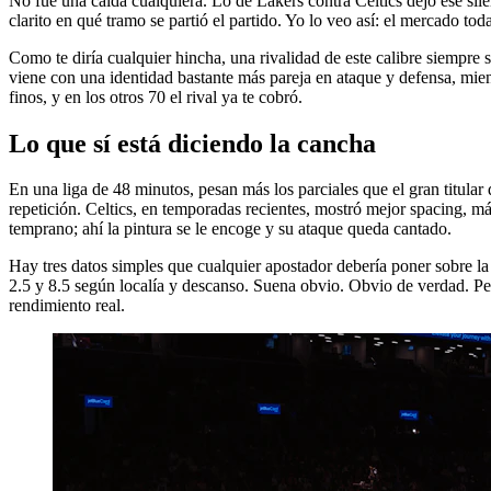
No fue una caída cualquiera. Lo de Lakers contra Celtics dejó ese sile
clarito en qué tramo se partió el partido. Yo lo veo así: el mercado t
Como te diría cualquier hincha, una rivalidad de este calibre siempre 
viene con una identidad bastante más pareja en ataque y defensa, mien
finos, y en los otros 70 el rival ya te cobró.
Lo que sí está diciendo la cancha
En una liga de 48 minutos, pesan más los parciales que el gran titular 
repetición. Celtics, en temporadas recientes, mostró mejor spacing, má
temprano; ahí la pintura se le encoge y su ataque queda cantado.
Hay tres datos simples que cualquier apostador debería poner sobre la
2.5 y 8.5 según localía y descanso. Suena obvio. Obvio de verdad. Pe
rendimiento real.