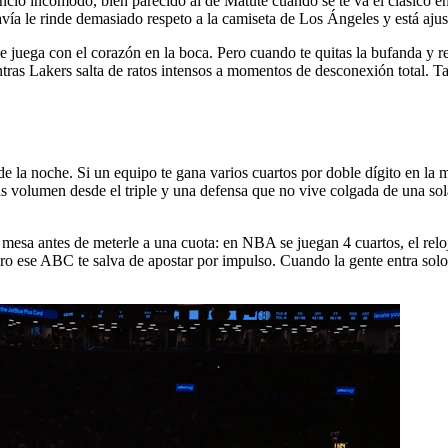
ncio incómodo, bien parecido al de Matute cuando se te va el clásico en 
odavía le rinde demasiado respeto a la camiseta de Los Ángeles y está aj
se juega con el corazón en la boca. Pero cuando te quitas la bufanda y r
tras Lakers salta de ratos intensos a momentos de desconexión total. Ta
de la noche. Si un equipo te gana varios cuartos por doble dígito en la 
s volumen desde el triple y una defensa que no vive colgada de una sola 
 mesa antes de meterle a una cuota: en NBA se juegan 4 cuartos, el rel
ro ese ABC te salva de apostar por impulso. Cuando la gente entra solo