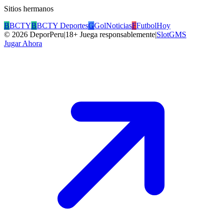
Sitios hermanos
B
BCTY
B
BCTY Deportes
G
GolNoticias
F
FutbolHoy
©
2026
DeporPeru
|
18+ Juega responsablemente
|
SlotGMS
Jugar Ahora