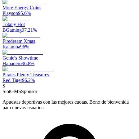
More Energy Coins
Playson
95.6
%
Totally Hot
BGaming
97.21
%
Firedream Xmas
Kalamba
96
%
Genie's Showtime
Habanero
96.8
%
Pirates Plenty Treasures
Red Tiger
96.2
%
S
SlotGMS
Sponsor
Apuestas deportivas con las mejores cuotas. Bono de bienvenida
para nuevos usuarios.