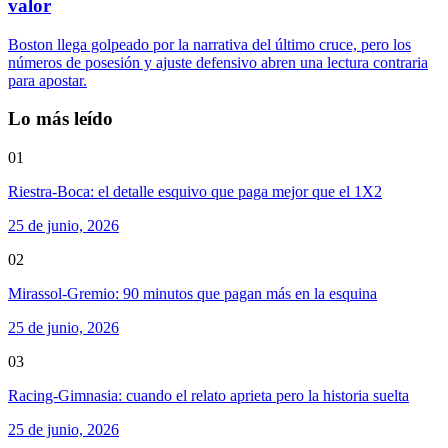
valor
Boston llega golpeado por la narrativa del último cruce, pero los
números de posesión y ajuste defensivo abren una lectura contraria
para apostar.
Lo más leído
01
Riestra-Boca: el detalle esquivo que paga mejor que el 1X2
25 de junio, 2026
02
Mirassol-Gremio: 90 minutos que pagan más en la esquina
25 de junio, 2026
03
Racing-Gimnasia: cuando el relato aprieta pero la historia suelta
25 de junio, 2026