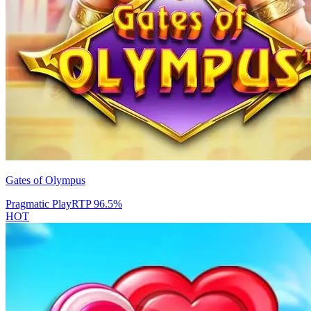
Gates of Olympus
Pragmatic Play
RTP
96.5
%
HOT