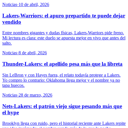
Noticias
·
10 de abril, 2026
Lakers-Warriors: el apuro prepartido te puede dejar
vendido
Entre nombres gigantes y dudas físicas, Lakers-Warriors pide freno.
Mi lectura es clara: este duelo se apuesta mejor en vivo que antes del
salto.
Noticias
·
8 de abril, 2026
Thunder-Lakers: el apellido pesa más que la libreta
Sin LeBron y con Hayes fuera, el relato todavía protege a Lakers.
Yo compro lo contrario: Oklahoma llega mejor y el nombre ya no
tapa huecos.
Noticias
·
28 de marzo, 2026
Nets-Lakers: el patrón viejo sigue pesando más que
el hype
Brooklyn llega con ruido, pero el historial reciente ante Lakers repite