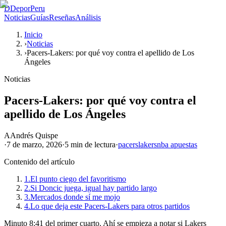
D
DeporPeru
Noticias
Guías
Reseñas
Análisis
Inicio
›
Noticias
›
Pacers-Lakers: por qué voy contra el apellido de Los
Ángeles
Noticias
Pacers-Lakers: por qué voy contra el
apellido de Los Ángeles
A
Andrés Quispe
·
7 de marzo, 2026
·
5 min
de lectura
·
pacers
lakers
nba apuestas
Contenido del artículo
1.
El punto ciego del favoritismo
2.
Si Doncic juega, igual hay partido largo
3.
Mercados donde sí me mojo
4.
Lo que deja este Pacers-Lakers para otros partidos
Minuto 8:41 del primer cuarto. Ahí se empieza a notar si Lakers