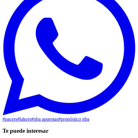
#
pacers
#
lakers
#
nba apuestas
#
pronóstico nba
Te puede interesar