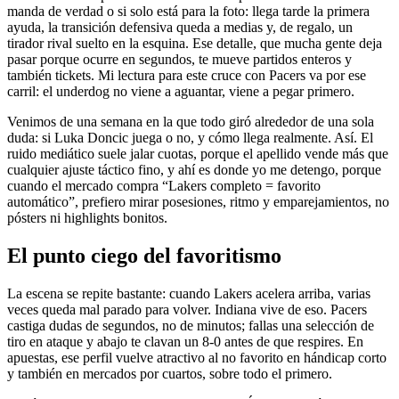
manda de verdad o si solo está para la foto: llega tarde la primera
ayuda, la transición defensiva queda a medias y, de regalo, un
tirador rival suelto en la esquina. Ese detalle, que mucha gente deja
pasar porque ocurre en segundos, te mueve partidos enteros y
también tickets. Mi lectura para este cruce con Pacers va por ese
carril: el underdog no viene a aguantar, viene a pegar primero.
Venimos de una semana en la que todo giró alrededor de una sola
duda: si Luka Doncic juega o no, y cómo llega realmente. Así. El
ruido mediático suele jalar cuotas, porque el apellido vende más que
cualquier ajuste táctico fino, y ahí es donde yo me detengo, porque
cuando el mercado compra “Lakers completo = favorito
automático”, prefiero mirar posesiones, ritmo y emparejamientos, no
pósters ni highlights bonitos.
El punto ciego del favoritismo
La escena se repite bastante: cuando Lakers acelera arriba, varias
veces queda mal parado para volver. Indiana vive de eso. Pacers
castiga dudas de segundos, no de minutos; fallas una selección de
tiro en ataque y abajo te clavan un 8-0 antes de que respires. En
apuestas, ese perfil vuelve atractivo al no favorito en hándicap corto
y también en mercados por cuartos, sobre todo el primero.