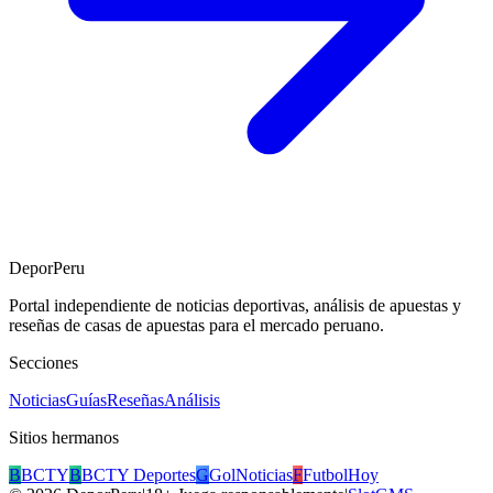
DeporPeru
Portal independiente de noticias deportivas, análisis de apuestas y
reseñas de casas de apuestas para el mercado peruano.
Secciones
Noticias
Guías
Reseñas
Análisis
Sitios hermanos
B
BCTY
B
BCTY Deportes
G
GolNoticias
F
FutbolHoy