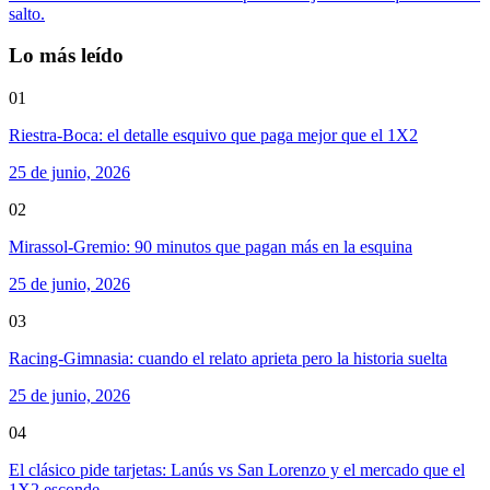
salto.
Lo más leído
01
Riestra-Boca: el detalle esquivo que paga mejor que el 1X2
25 de junio, 2026
02
Mirassol-Gremio: 90 minutos que pagan más en la esquina
25 de junio, 2026
03
Racing-Gimnasia: cuando el relato aprieta pero la historia suelta
25 de junio, 2026
04
El clásico pide tarjetas: Lanús vs San Lorenzo y el mercado que el
1X2 esconde