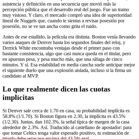
asistencia y definición en una secuencia que movió más la
percepción pública que el desarrollo real del juego. Fue un tramo
muy vistoso. Y claro, el mercado compró una idea de superioridad
lineal de Nuggets que, cuando te sientas a revisar posesión por
posesión, no se ve tan ancha como grita el ruido.
Antes de ese estallido, la película era distinta. Boston venía llevando
varios ataques de Denver hasta los segundos finales del reloj, y
Derrick White encontraba ventajas desde el primer paso con
bastante consistencia, algo que casi nunca queda en el titular, pero
en apuestas pesa, y pesa mucho más, que una ráfaga de cinco
minutos. Y sí. Esa estabilidad en media cancha suele anticipar mejor
el siguiente duelo que una explosión aislada, incluso si la firma un
candidato al MVP.
Lo que realmente dicen las cuotas
implícitas
Si Denver sale cerca de 1.70 en casa, su probabilidad implícita es
58.8% (1/1.70). Si Boston figura en 2.30, la implícita es 43.5%
(1/2.30). Juntas, dan 102.3%, la señal típica de margen de la casa
alrededor de 2.3%. Así. Traducido al castellano de apostador: para
que tomar Celtics tenga valor esperado positivo, tu estimación de
triunfo debe estar por encima del 43.5% real.