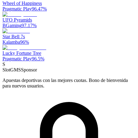
Wheel of Happiness
Pragmatic Play
96.47
%
UFO Pyramids
BGaming
97.17
%
Star Bell 7s
Kalamba
96
%
Lucky Fortune Tree
Pragmatic Play
96.5
%
S
SlotGMS
Sponsor
Apuestas deportivas con las mejores cuotas. Bono de bienvenida
para nuevos usuarios.