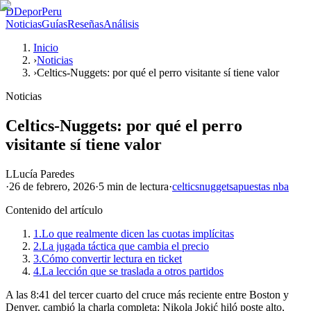
D
DeporPeru
Noticias
Guías
Reseñas
Análisis
Inicio
›
Noticias
›
Celtics-Nuggets: por qué el perro visitante sí tiene valor
Noticias
Celtics-Nuggets: por qué el perro
visitante sí tiene valor
L
Lucía Paredes
·
26 de febrero, 2026
·
5 min
de lectura
·
celtics
nuggets
apuestas nba
Contenido del artículo
1.
Lo que realmente dicen las cuotas implícitas
2.
La jugada táctica que cambia el precio
3.
Cómo convertir lectura en ticket
4.
La lección que se traslada a otros partidos
A las 8:41 del tercer cuarto del cruce más reciente entre Boston y
Denver, cambió la charla completa: Nikola Jokić hiló poste alto,