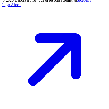
©
2026
DeporPeru
|
18+ Juega responsablemente
|
SlotGMS
Jugar Ahora