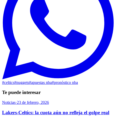
#
celtics
#
nuggets
#
apuestas nba
#
pronóstico nba
Te puede interesar
Noticias
·
23 de febrero, 2026
Lakers-Celtics: la cuota aún no refleja el golpe real