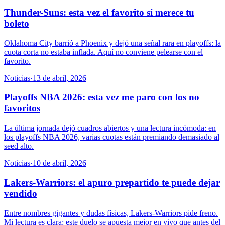
Thunder-Suns: esta vez el favorito sí merece tu
boleto
Oklahoma City barrió a Phoenix y dejó una señal rara en playoffs: la
cuota corta no estaba inflada. Aquí no conviene pelearse con el
favorito.
Noticias
·
13 de abril, 2026
Playoffs NBA 2026: esta vez me paro con los no
favoritos
La última jornada dejó cuadros abiertos y una lectura incómoda: en
los playoffs NBA 2026, varias cuotas están premiando demasiado al
seed alto.
Noticias
·
10 de abril, 2026
Lakers-Warriors: el apuro prepartido te puede dejar
vendido
Entre nombres gigantes y dudas físicas, Lakers-Warriors pide freno.
Mi lectura es clara: este duelo se apuesta mejor en vivo que antes del