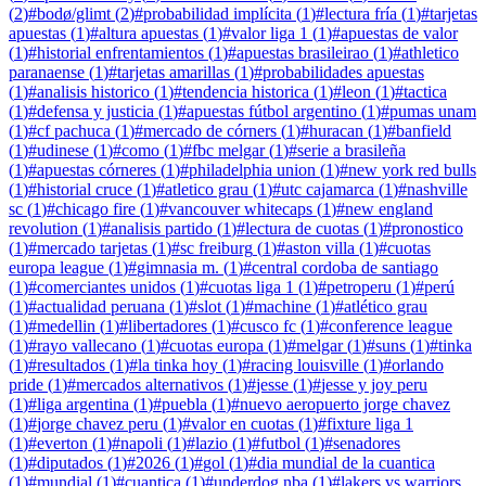
(
2
)
#
bodø/glimt
(
2
)
#
probabilidad implícita
(
1
)
#
lectura fría
(
1
)
#
tarjetas
apuestas
(
1
)
#
altura apuestas
(
1
)
#
valor liga 1
(
1
)
#
apuestas de valor
(
1
)
#
historial enfrentamientos
(
1
)
#
apuestas brasileirao
(
1
)
#
athletico
paranaense
(
1
)
#
tarjetas amarillas
(
1
)
#
probabilidades apuestas
(
1
)
#
analisis historico
(
1
)
#
tendencia historica
(
1
)
#
leon
(
1
)
#
tactica
(
1
)
#
defensa y justicia
(
1
)
#
apuestas fútbol argentino
(
1
)
#
pumas unam
(
1
)
#
cf pachuca
(
1
)
#
mercado de córners
(
1
)
#
huracan
(
1
)
#
banfield
(
1
)
#
udinese
(
1
)
#
como
(
1
)
#
fbc melgar
(
1
)
#
serie a brasileña
(
1
)
#
apuestas córneres
(
1
)
#
philadelphia union
(
1
)
#
new york red bulls
(
1
)
#
historial cruce
(
1
)
#
atletico grau
(
1
)
#
utc cajamarca
(
1
)
#
nashville
sc
(
1
)
#
chicago fire
(
1
)
#
vancouver whitecaps
(
1
)
#
new england
revolution
(
1
)
#
analisis partido
(
1
)
#
lectura de cuotas
(
1
)
#
pronostico
(
1
)
#
mercado tarjetas
(
1
)
#
sc freiburg
(
1
)
#
aston villa
(
1
)
#
cuotas
europa league
(
1
)
#
gimnasia m.
(
1
)
#
central cordoba de santiago
(
1
)
#
comerciantes unidos
(
1
)
#
cuotas liga 1
(
1
)
#
petroperu
(
1
)
#
perú
(
1
)
#
actualidad peruana
(
1
)
#
slot
(
1
)
#
machine
(
1
)
#
atlético grau
(
1
)
#
medellin
(
1
)
#
libertadores
(
1
)
#
cusco fc
(
1
)
#
conference league
(
1
)
#
rayo vallecano
(
1
)
#
cuotas europa
(
1
)
#
melgar
(
1
)
#
suns
(
1
)
#
tinka
(
1
)
#
resultados
(
1
)
#
la tinka hoy
(
1
)
#
racing louisville
(
1
)
#
orlando
pride
(
1
)
#
mercados alternativos
(
1
)
#
jesse
(
1
)
#
jesse y joy peru
(
1
)
#
liga argentina
(
1
)
#
puebla
(
1
)
#
nuevo aeropuerto jorge chavez
(
1
)
#
jorge chavez peru
(
1
)
#
valor en cuotas
(
1
)
#
fixture liga 1
(
1
)
#
everton
(
1
)
#
napoli
(
1
)
#
lazio
(
1
)
#
futbol
(
1
)
#
senadores
(
1
)
#
diputados
(
1
)
#
2026
(
1
)
#
gol
(
1
)
#
dia mundial de la cuantica
(
1
)
#
mundial
(
1
)
#
cuantica
(
1
)
#
underdog nba
(
1
)
#
lakers vs warriors