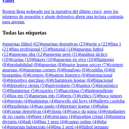
valor
Boston llega golpeado por la narrativa del último cruce, pero los
números de posesión y ajuste defensivo abren una lectura contraria
para apostar.
Todas las etiquetas
#
apuestas fútbol
(
62
)
#
apuestas deportivas
(
23
)
#
serie a
(
22
)
#
liga 1
(
21
)
#
liga profesional
(
15
)
#
historial
(
14
)
#
apuestas futbol
(
12
)
#
apuestas nba
(
12
)
#
apuestas perú
(
11
)
#
análisis táctico
(
10
)
#
cuotas
(
10
)
#
lakers
(
10
)
#
apuestas en vivo
(
10
)
#
flamengo
(
8
)
#
probabilidad
(
8
)
#
apuestas
(
8
)
#
major league soccer
(
7
)
#
corners
apuestas
(
6
)
#
apuestas corners
(
6
)
#
botafogo
(
6
)
#
coritiba
(
6
)
#
rb
bragantino
(
6
)
#
corners
(
6
)
#
patron historico
(
6
)
#
internacional
(
6
)
#
deportivo garcilaso
(
6
)
#
champions league
(
6
)
#
binacional
(
6
)
#
deportivo riestra
(
5
)
#
universitario
(
5
)
#
santos
(
5
)
#
pronóstico
(
5
)
#
fluminense
(
5
)
#
cruzeiro
(
5
)
#
barcelona
(
5
)
#
independiente
(
5
)
#
liga mx
(
5
)
#
apuestas mls
(
5
)
#
peru
(
5
)
#
celtics
(
5
)
#
boca juniors
(
4
)
#
gremio
(
4
)
#
palmeiras
(
4
)
#
newells old boys
(
4
)
#
talleres cordoba
(
4
)
#
brasileirao
(
4
)
#
sao paulo
(
4
)
#
premier league
(
4
)
#
bahia
(
4
)
#
cuotas deportivas
(
4
)
#
vitoria
(
4
)
#
vasco da gama
(
4
)
#
estudiantes
de rio cuarto
(
4
)
#
tigre
(
4
)
#
cienciano
(
4
)
#
sporting cristal
(
4
)
#
primera
división
(
4
)
#
adt
(
4
)
#
liga 1 peru
(
4
)
#
casino online
(
4
)
#
nba
(
4
)
#
apuestas baloncesto
(
4
)
#
liga 1 perú
(
4
)
#
fútbol peruano