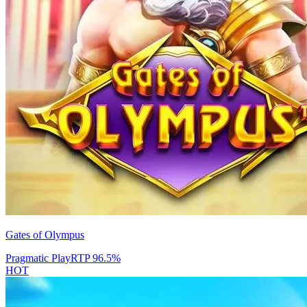
Gates of Olympus
Pragmatic Play
RTP
96.5
%
HOT