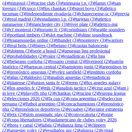
(
4
)
#
mirassol
(
3
)
#
racing club
(
3
)
#
gimnasia l.p.
(
3
)
#
lanus
(
3
)
#
san
lorenzo
(
3
)
#
cusco
(
3
)
#
los chankas
(
3
)
#
sport boys
(
3
)
#
atletico
tucuman
(
3
)
#
independiente rivadavia
(
3
)
#
chapecoense-sc
(
3
)
#
previa
(
3
)
#
real madrid
(
3
)
#
estudiantes l.p.
(
3
)
#
tarjetas
(
3
)
#
atletico
paranaense
(
3
)
#
manchester city
(
3
)
#
river plate
(
3
)
#
atletico-mg
(
3
)
#
cf montreal
(
3
)
#
toronto fc
(
3
)
#
corinthians
(
3
)
#
seattle sounders
(
3
)
#
portland timbers
(
3
)
#
slot machine
(
3
)
#
shine soundtrack
(
3
)
#
tragamonedas online
(
3
)
#
thunder
(
3
)
#
monterrey
(
3
)
#
warriors
(
3
)
#
real betis
(
3
)
#
tigres
(
3
)
#
betano
(
3
)
#
cuotas baloncesto
(
3
)
#
slotgms
(
3
)
#
serie a brasil
(
2
)
#
apuestas liga profesional
(
2
)
#
probabilidades
(
2
)
#
valor
(
2
)
#
estadísticas
(
2
)
#
la liga
(
2
)
#
belgrano cordoba
(
2
)
#
rosario central
(
2
)
#
liverpool
(
2
)
#
patrón
histórico
(
2
)
#
barracas central
(
2
)
#
sarmiento junin
(
2
)
#
argentinos jrs
(
2
)
#
pronóstico apuestas
(
2
)
#
velez sarsfield
(
2
)
#
instituto cordoba
(
2
)
#
atlas
(
2
)
#
aldosivi
(
2
)
#
analisis apuestas
(
2
)
#
estadisticas
(
2
)
#
platense
(
2
)
#
union santa fe
(
2
)
#
remo
(
2
)
#
los angeles galaxy
(
2
)
#
los angeles fc
(
2
)
#
mls
(
2
)
#
analisis tactico
(
2
)
#
cruz azul
(
2
)
#
am i
in love
(
2
)
#
playoffs nba
(
2
)
#
chankas
(
2
)
#
racing
(
2
)
#
europa league
(
2
)
#
elecciones 2026
(
2
)
#
fa cup
(
2
)
#
copa argentina
(
2
)
#
seleccion
peruana
(
2
)
#
futbol argentino
(
2
)
#
concachampions
(
2
)
#
pronóstico
nba
(
2
)
#
pronósticos deportivos
(
2
)
#
ecuabet
(
2
)
#
aviator estrategia
(
2
)
#
jetx
(
2
)
#
slots pragmatic play
(
2
)
#
convocatoria
(
2
)
#
onpe
(
2
)
#
copa libertadores
(
2
)
#
sudamericano de clubes voley 2026
(
2
)
#
hora y canal
(
2
)
#
laliga
(
2
)
#
alianza lima
(
2
)
#
clippers
(
2
)
#
apuestas voley
(
2
)
#
resultados uni
(
2
)
#
alianza
(
2
)
#
cristal