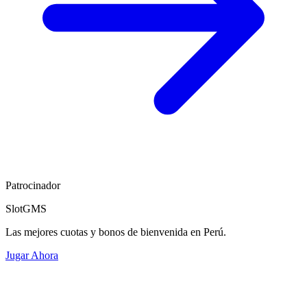
Patrocinador
SlotGMS
Las mejores cuotas y bonos de bienvenida en Perú.
Jugar Ahora