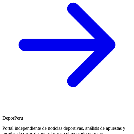
DeporPeru
Portal independiente de noticias deportivas, análisis de apuestas y
reseñas de casas de apuestas para el mercado peruano.