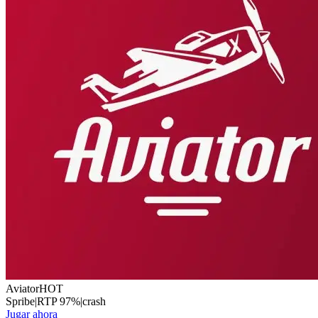
Aviator
HOT
Spribe
|
RTP
97
%
|
crash
Jugar ahora