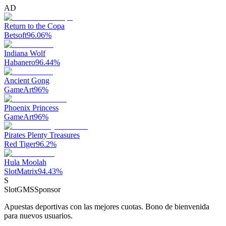
AD
Return to the Copa
Betsoft
96.06
%
Indiana Wolf
Habanero
96.44
%
Ancient Gong
GameArt
96
%
Phoenix Princess
GameArt
96
%
Pirates Plenty Treasures
Red Tiger
96.2
%
Hula Moolah
SlotMatrix
94.43
%
S
SlotGMS
Sponsor
Apuestas deportivas con las mejores cuotas. Bono de bienvenida
para nuevos usuarios.