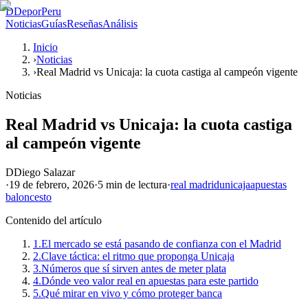
D
DeporPeru
Noticias
Guías
Reseñas
Análisis
Inicio
›
Noticias
›
Real Madrid vs Unicaja: la cuota castiga al campeón vigente
Noticias
Real Madrid vs Unicaja: la cuota castiga
al campeón vigente
D
Diego Salazar
·
19 de febrero, 2026
·
5 min
de lectura
·
real madrid
unicaja
apuestas
baloncesto
Contenido del artículo
1.
El mercado se está pasando de confianza con el Madrid
2.
Clave táctica: el ritmo que proponga Unicaja
3.
Números que sí sirven antes de meter plata
4.
Dónde veo valor real en apuestas para este partido
5.
Qué mirar en vivo y cómo proteger banca