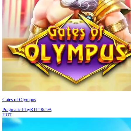
Gates of Olympus
Pragmatic Play
RTP
96.5
%
HOT