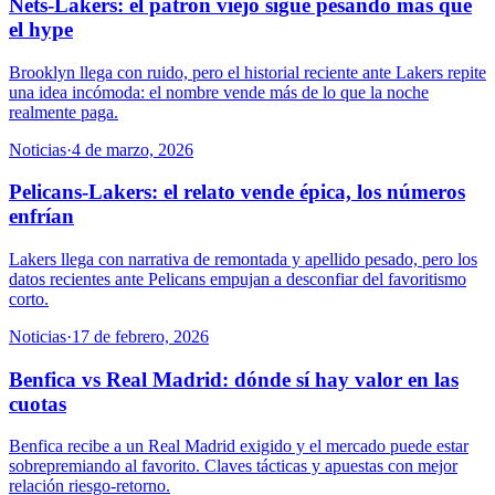
Nets-Lakers: el patrón viejo sigue pesando más que
el hype
Brooklyn llega con ruido, pero el historial reciente ante Lakers repite
una idea incómoda: el nombre vende más de lo que la noche
realmente paga.
Noticias
·
4 de marzo, 2026
Pelicans-Lakers: el relato vende épica, los números
enfrían
Lakers llega con narrativa de remontada y apellido pesado, pero los
datos recientes ante Pelicans empujan a desconfiar del favoritismo
corto.
Noticias
·
17 de febrero, 2026
Benfica vs Real Madrid: dónde sí hay valor en las
cuotas
Benfica recibe a un Real Madrid exigido y el mercado puede estar
sobrepremiando al favorito. Claves tácticas y apuestas con mejor
relación riesgo-retorno.