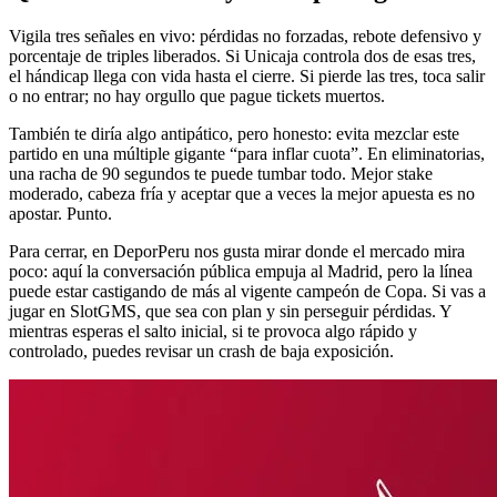
Vigila tres señales en vivo: pérdidas no forzadas, rebote defensivo y
porcentaje de triples liberados. Si Unicaja controla dos de esas tres,
el hándicap llega con vida hasta el cierre. Si pierde las tres, toca salir
o no entrar; no hay orgullo que pague tickets muertos.
También te diría algo antipático, pero honesto: evita mezclar este
partido en una múltiple gigante “para inflar cuota”. En eliminatorias,
una racha de 90 segundos te puede tumbar todo. Mejor stake
moderado, cabeza fría y aceptar que a veces la mejor apuesta es no
apostar. Punto.
Para cerrar, en DeporPeru nos gusta mirar donde el mercado mira
poco: aquí la conversación pública empuja al Madrid, pero la línea
puede estar castigando de más al vigente campeón de Copa. Si vas a
jugar en SlotGMS, que sea con plan y sin perseguir pérdidas. Y
mientras esperas el salto inicial, si te provoca algo rápido y
controlado, puedes revisar un crash de baja exposición.