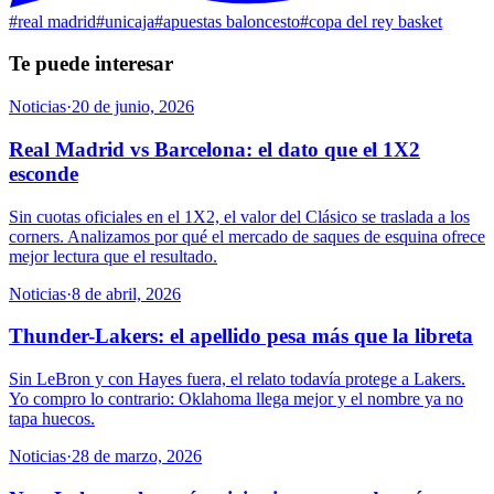
#
real madrid
#
unicaja
#
apuestas baloncesto
#
copa del rey basket
Te puede interesar
Noticias
·
20 de junio, 2026
Real Madrid vs Barcelona: el dato que el 1X2
esconde
Sin cuotas oficiales en el 1X2, el valor del Clásico se traslada a los
corners. Analizamos por qué el mercado de saques de esquina ofrece
mejor lectura que el resultado.
Noticias
·
8 de abril, 2026
Thunder-Lakers: el apellido pesa más que la libreta
Sin LeBron y con Hayes fuera, el relato todavía protege a Lakers.
Yo compro lo contrario: Oklahoma llega mejor y el nombre ya no
tapa huecos.
Noticias
·
28 de marzo, 2026