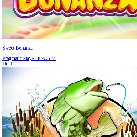
Sweet Bonanza
Pragmatic Play
RTP
96.51
%
HOT