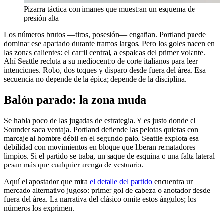
Pizarra táctica con imanes que muestran un esquema de
presión alta
Los números brutos —tiros, posesión— engañan. Portland puede
dominar ese apartado durante tramos largos. Pero los goles nacen en
las zonas calientes: el carril central, a espaldas del primer volante.
Ahí Seattle recluta a su mediocentro de corte italianos para leer
intenciones. Robo, dos toques y disparo desde fuera del área. Esa
secuencia no depende de la épica; depende de la disciplina.
Balón parado: la zona muda
Se habla poco de las jugadas de estrategia. Y es justo donde el
Sounder saca ventaja. Portland defiende las pelotas quietas con
marcaje al hombre débil en el segundo palo. Seattle explota esa
debilidad con movimientos en bloque que liberan rematadores
limpios. Si el partido se traba, un saque de esquina o una falta lateral
pesan más que cualquier arenga de vestuario.
Aquí el apostador que mira
el detalle del partido
encuentra un
mercado alternativo jugoso: primer gol de cabeza o anotador desde
fuera del área. La narrativa del clásico omite estos ángulos; los
números los exprimen.