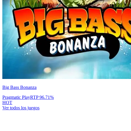
Big Bass Bonanza
Pragmatic Play
RTP
96.71
%
HOT
Ver todos los juegos