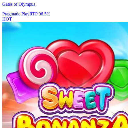
Gates of Olympus
Pragmatic Play
RTP
96.5
%
HOT