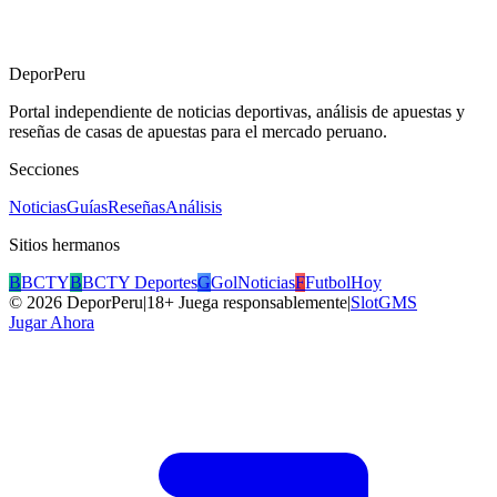
DeporPeru
Portal independiente de noticias deportivas, análisis de apuestas y
reseñas de casas de apuestas para el mercado peruano.
Secciones
Noticias
Guías
Reseñas
Análisis
Sitios hermanos
B
BCTY
B
BCTY Deportes
G
GolNoticias
F
FutbolHoy
©
2026
DeporPeru
|
18+ Juega responsablemente
|
SlotGMS
Jugar Ahora