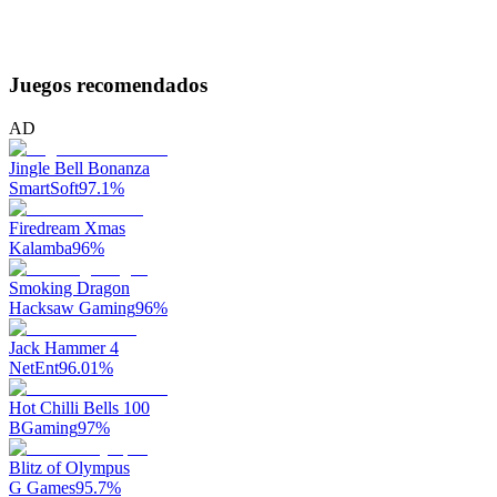
Juegos recomendados
AD
Jingle Bell Bonanza
SmartSoft
97.1
%
Firedream Xmas
Kalamba
96
%
Smoking Dragon
Hacksaw Gaming
96
%
Jack Hammer 4
NetEnt
96.01
%
Hot Chilli Bells 100
BGaming
97
%
Blitz of Olympus
G Games
95.7
%