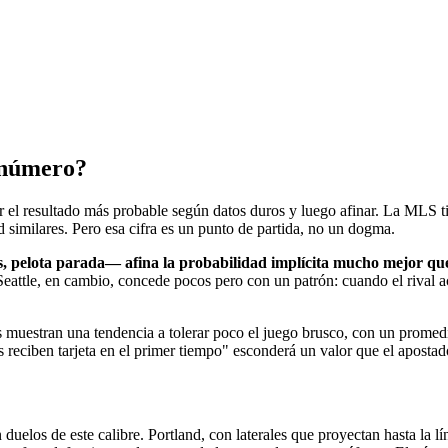
 número?
r el resultado más probable según datos duros y luego afinar. La MLS tie
d similares. Pero esa cifra es un punto de partida, no un dogma.
es, pelota parada— afina la probabilidad implícita mucho mejor q
eattle, en cambio, concede pocos pero con un patrón: cuando el rival acu
s muestran una tendencia a tolerar poco el juego brusco, con un promedi
s reciben tarjeta en el primer tiempo" esconderá un valor que el aposta
 duelos de este calibre. Portland, con laterales que proyectan hasta la l