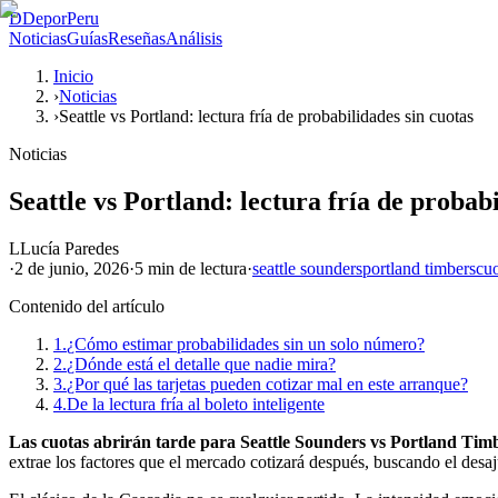
D
DeporPeru
Noticias
Guías
Reseñas
Análisis
Inicio
›
Noticias
›
Seattle vs Portland: lectura fría de probabilidades sin cuotas
Noticias
Seattle vs Portland: lectura fría de probabi
L
Lucía Paredes
·
2 de junio, 2026
·
5 min
de lectura
·
seattle sounders
portland timbers
cuo
Contenido del artículo
1.
¿Cómo estimar probabilidades sin un solo número?
2.
¿Dónde está el detalle que nadie mira?
3.
¿Por qué las tarjetas pueden cotizar mal en este arranque?
4.
De la lectura fría al boleto inteligente
Las cuotas abrirán tarde para Seattle Sounders vs Portland Timb
extrae los factores que el mercado cotizará después, buscando el desa