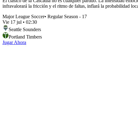
El clásico de la Cascadia no es cualquier partido. La intensidad emocio
infravalorará la fricción y el ritmo de faltas, inflará la probabilidad l
Major League Soccer
•
Regular Season - 17
Vie 17 jul
•
02:30
Seattle Sounders
Portland Timbers
Jugar Ahora