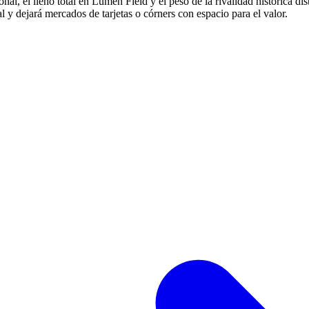
nal, el lleno total en Lumen Field y el peso de la rivalidad histórica di
ocal y dejará mercados de tarjetas o córners con espacio para el valor.