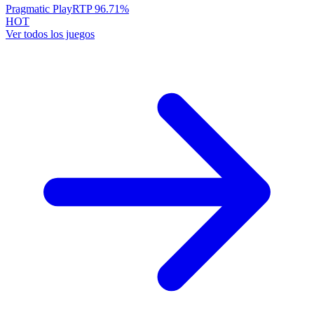
Pragmatic Play
RTP
96.71
%
HOT
Ver todos los juegos