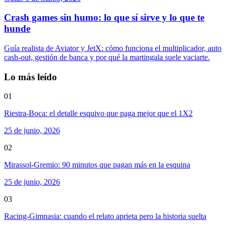
Crash games sin humo: lo que sí sirve y lo que te
hunde
Guía realista de Aviator y JetX: cómo funciona el multiplicador, auto
cash-out, gestión de banca y por qué la martingala suele vaciarte.
Lo más leído
01
Riestra-Boca: el detalle esquivo que paga mejor que el 1X2
25 de junio, 2026
02
Mirassol-Gremio: 90 minutos que pagan más en la esquina
25 de junio, 2026
03
Racing-Gimnasia: cuando el relato aprieta pero la historia suelta