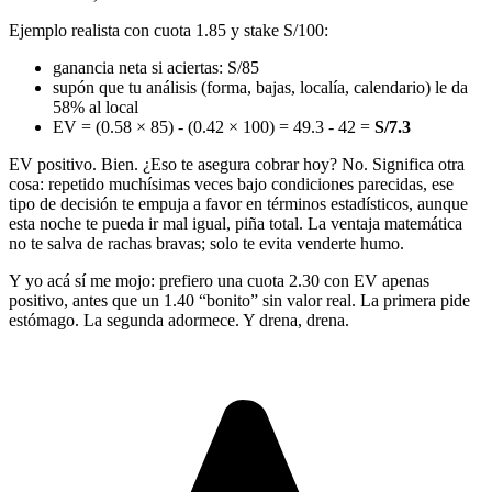
Ejemplo realista con cuota 1.85 y stake S/100:
ganancia neta si aciertas: S/85
supón que tu análisis (forma, bajas, localía, calendario) le da
58% al local
EV = (0.58 × 85) - (0.42 × 100) = 49.3 - 42 =
S/7.3
EV positivo. Bien. ¿Eso te asegura cobrar hoy? No. Significa otra
cosa: repetido muchísimas veces bajo condiciones parecidas, ese
tipo de decisión te empuja a favor en términos estadísticos, aunque
esta noche te pueda ir mal igual, piña total. La ventaja matemática
no te salva de rachas bravas; solo te evita venderte humo.
Y yo acá sí me mojo: prefiero una cuota 2.30 con EV apenas
positivo, antes que un 1.40 “bonito” sin valor real. La primera pide
estómago. La segunda adormece. Y drena, drena.