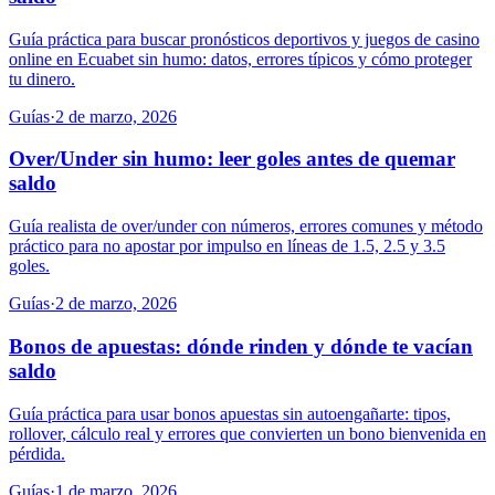
Guía práctica para buscar pronósticos deportivos y juegos de casino
online en Ecuabet sin humo: datos, errores típicos y cómo proteger
tu dinero.
Guías
·
2 de marzo, 2026
Over/Under sin humo: leer goles antes de quemar
saldo
Guía realista de over/under con números, errores comunes y método
práctico para no apostar por impulso en líneas de 1.5, 2.5 y 3.5
goles.
Guías
·
2 de marzo, 2026
Bonos de apuestas: dónde rinden y dónde te vacían
saldo
Guía práctica para usar bonos apuestas sin autoengañarte: tipos,
rollover, cálculo real y errores que convierten un bono bienvenida en
pérdida.
Guías
·
1 de marzo, 2026