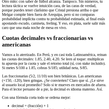
Otro mito: con saber de fútbol alcanza. Tampoco. Sin números, tu
lectura táctica se vuelve intuición cara, de las caras de verdad,
porque puedes tener clarísimo que Cristal presiona arriba o que
Melgar compite bien fuera de Arequipa, pero si no comparas
probabilidad implícita contra tu probabilidad estimada, al final estás
apostando escudo, camiseta, feeling. Y eso, en plata, suele salir más
caro que una mala noche de mesa en vivo.
Cuotas decimales vs fraccionarias vs
americanas
Vamos a lo aterrizado. En Perú, y en casi toda Latinoamérica, reinan
las cuotas decimales: 1.85, 2.40, 4.20. Se leen al toque: multiplicas
tu apuesta por la cuota y sale el retorno total (sí, con stake incluido).
Si metes S/100 a 1.85, cobras S/185; utilidad neta, S/85.
Las fraccionarias (5/2, 11/10) son bien británicas. Las americanas
(+150, -120), bien gringas. ¿Se convierten? Claro que sí. ¿Le sirve
al usuario local promedio? Solo si te mueves en mercados de afuera.
Para el lector peruano de a pie, la decimal es idioma materno. Así.
Con una fórmula corta todo se ordena mejor:
decimal = (fracción) + 1