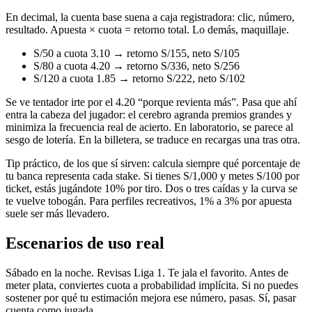
En decimal, la cuenta base suena a caja registradora: clic, número,
resultado. Apuesta × cuota = retorno total. Lo demás, maquillaje.
S/50 a cuota 3.10 → retorno S/155, neto S/105
S/80 a cuota 4.20 → retorno S/336, neto S/256
S/120 a cuota 1.85 → retorno S/222, neto S/102
Se ve tentador irte por el 4.20 “porque revienta más”. Pasa que ahí
entra la cabeza del jugador: el cerebro agranda premios grandes y
minimiza la frecuencia real de acierto. En laboratorio, se parece al
sesgo de lotería. En la billetera, se traduce en recargas una tras otra.
Tip práctico, de los que sí sirven: calcula siempre qué porcentaje de
tu banca representa cada stake. Si tienes S/1,000 y metes S/100 por
ticket, estás jugándote 10% por tiro. Dos o tres caídas y la curva se
te vuelve tobogán. Para perfiles recreativos, 1% a 3% por apuesta
suele ser más llevadero.
Escenarios de uso real
Sábado en la noche. Revisas Liga 1. Te jala el favorito. Antes de
meter plata, conviertes cuota a probabilidad implícita. Si no puedes
sostener por qué tu estimación mejora ese número, pasas. Sí, pasar
cuenta como jugada.