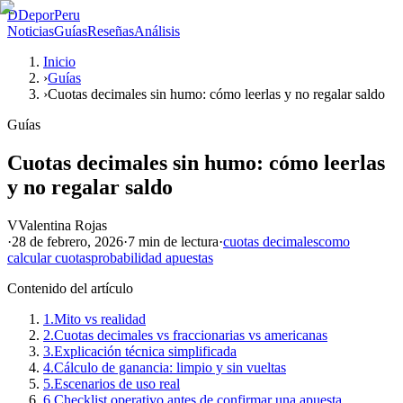
D
DeporPeru
Noticias
Guías
Reseñas
Análisis
Inicio
›
Guías
›
Cuotas decimales sin humo: cómo leerlas y no regalar saldo
Guías
Cuotas decimales sin humo: cómo leerlas
y no regalar saldo
V
Valentina Rojas
·
28 de febrero, 2026
·
7 min
de lectura
·
cuotas decimales
como
calcular cuotas
probabilidad apuestas
Contenido del artículo
1.
Mito vs realidad
2.
Cuotas decimales vs fraccionarias vs americanas
3.
Explicación técnica simplificada
4.
Cálculo de ganancia: limpio y sin vueltas
5.
Escenarios de uso real
6.
Checklist operativo antes de confirmar una apuesta