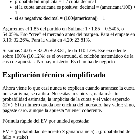
probabilidad implícita = 1 / cuota decimal
si la cuota americana es positiva: decimal = (americana/100) +
1
si es negativa: decimal = (100/|americana|) + 1
Agarremos el 1.85 del partido en Sullana: 1 / 1.85 = 0.5405, o
54.05%. Eso “cree” el mercado antes del margen. Para el empate en
3.10: 32.26%. Para la visita en 4.20: 23.81%.
Si sumas 54.05 + 32.26 + 23.81, te da 110.12%. Ese excedente
sobre 100% (10.12%) es el overround, el colchón matemático de la
casa de apuestas. No hay misterio. Es chamba de negocio.
Explicación técnica simplificada
Ahora viene lo que casi nunca te explican cuando arrancas: la cuota
no se adivina, se calibra. Necesitas tres piezas, nada más: tu
probabilidad estimada, la implícita de la cuota y el valor esperado
(EV). Si tu número queda por encima del mercado, hay valor; si no,
pagaste caro, aunque la apuesta “suene” coherente.
Fórmula rápida del EV por unidad apostada:
EV = (probabilidad de acierto × ganancia neta) - (probabilidad de
fallo × stake)