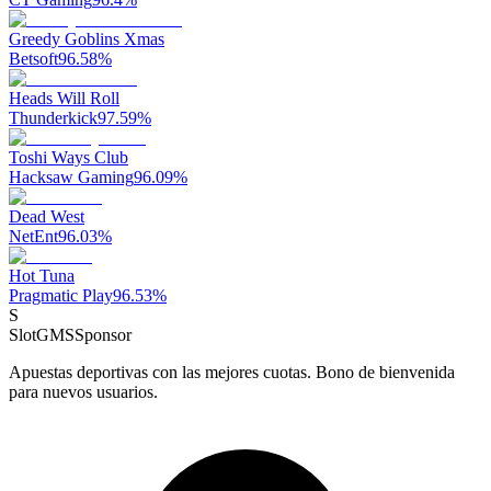
Greedy Goblins Xmas
Betsoft
96.58
%
Heads Will Roll
Thunderkick
97.59
%
Toshi Ways Club
Hacksaw Gaming
96.09
%
Dead West
NetEnt
96.03
%
Hot Tuna
Pragmatic Play
96.53
%
S
SlotGMS
Sponsor
Apuestas deportivas con las mejores cuotas. Bono de bienvenida
para nuevos usuarios.