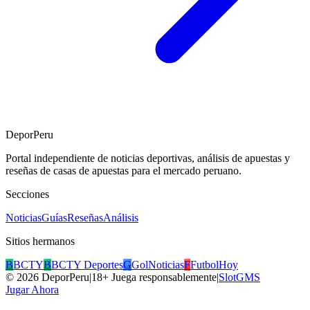
DeporPeru
Portal independiente de noticias deportivas, análisis de apuestas y
reseñas de casas de apuestas para el mercado peruano.
Secciones
Noticias
Guías
Reseñas
Análisis
Sitios hermanos
B
BCTY
B
BCTY Deportes
G
GolNoticias
F
FutbolHoy
©
2026
DeporPeru
|
18+ Juega responsablemente
|
SlotGMS
Jugar Ahora