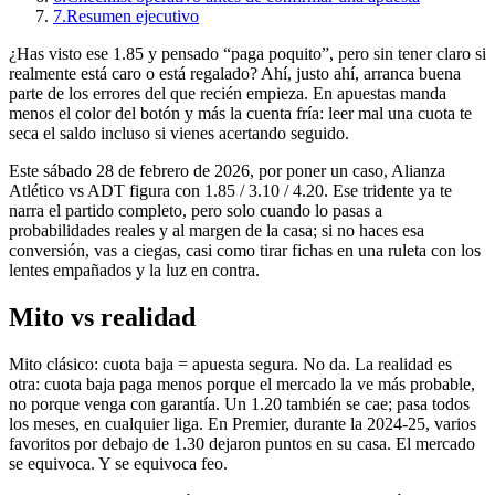
7.
Resumen ejecutivo
¿Has visto ese 1.85 y pensado “paga poquito”, pero sin tener claro si
realmente está caro o está regalado? Ahí, justo ahí, arranca buena
parte de los errores del que recién empieza. En apuestas manda
menos el color del botón y más la cuenta fría: leer mal una cuota te
seca el saldo incluso si vienes acertando seguido.
Este sábado 28 de febrero de 2026, por poner un caso, Alianza
Atlético vs ADT figura con 1.85 / 3.10 / 4.20. Ese tridente ya te
narra el partido completo, pero solo cuando lo pasas a
probabilidades reales y al margen de la casa; si no haces esa
conversión, vas a ciegas, casi como tirar fichas en una ruleta con los
lentes empañados y la luz en contra.
Mito vs realidad
Mito clásico: cuota baja = apuesta segura. No da. La realidad es
otra: cuota baja paga menos porque el mercado la ve más probable,
no porque venga con garantía. Un 1.20 también se cae; pasa todos
los meses, en cualquier liga. En Premier, durante la 2024-25, varios
favoritos por debajo de 1.30 dejaron puntos en su casa. El mercado
se equivoca. Y se equivoca feo.