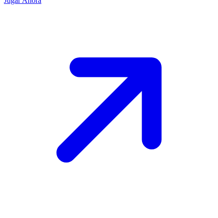
Jugar Ahora