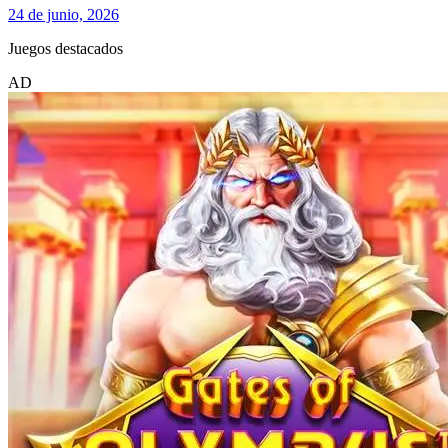
24 de junio, 2026
Juegos destacados
AD