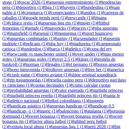
stone
(
1
)
#
oscar 2026
(
1
)
#
apuestas entretenimiento
(
1
)
#
tendencias
peru
(
1
)
#
deportivo
(
1
)
#
liga f
(
1
)
#
bayern
(
1
)
#
bundesliga
(
1
)
#
juan
pablo ii
(
1
)
#
cajamarca
(
1
)
#
comerciantes
(
1
)
#
unidos
(
1
)
#
carreras de
caballos
(
1
)
#
google trends perú
(
1
)
#
newcastle
(
1
)
#
tijuana
(
1
)
#
clásico regio
(
1
)
#
apuestas liga mx
(
1
)
#
mujer
(
1
)
#
fútbol
femenino
(
1
)
#
getafe
(
1
)
#
mavericks
(
1
)
#
pacers
(
1
)
#
nba apuestas
(
1
)
#
mansfield
(
1
)
#
arsenal
(
1
)
#
moquegua
(
1
)
#
sport huancayo
(
1
)
#
apuestas combinadas
(
1
)
#
parlay
(
1
)
#
acumulador
(
1
)
#
apuesta
multiple
(
1
)
#
pelicans
(
1
)
#
nba hoy
(
1
)
#
madureira
(
1
)
#
campeonato
carioca
(
1
)
#
underdog
(
1
)
#
barca
(
1
)
#
atletico
(
1
)
#
copa del rey
(
1
)
#
newcastle vs manchester united
(
1
)
#
over under
(
1
)
#
mas menos
goles
(
1
)
#
apuestas goles
(
1
)
#
over 2.5
(
1
)
#
kings
(
1
)
#
gestión de
bankroll
(
1
)
#
normas
(
1
)
#
legales
(
1
)
#
el peruano
(
1
)
#
bonos apuestas
(
1
)
#
bono bienvenida
(
1
)
#
rollover apuestas
(
1
)
#
free bet
(
1
)
#
america
(
1
)
#
crash game
(
1
)
#
juego aviator
(
1
)
#
shine original soundtrack
(
1
)
#
rtp tragamonedas
(
1
)
#
reseña casino peru
(
1
)
#
deportivo garcilaso
vs cienciano
(
1
)
#
cuotas decimales
(
1
)
#
como calcular cuotas
(
1
)
#
probabilidad apuestas
(
1
)
#
valor esperado
(
1
)
#
starlight princess
(
1
)
#
starlight princess reseña
(
1
)
#
starlight princess rtp
(
1
)
#
santa fe
(
1
)
#
atletico nacional
(
1
)
#
futbol colombiano
(
1
)
#
nuggets
(
1
)
#
handicap asiatico
(
1
)
#
apuestas handicap
(
1
)
#
handicap 0.5
(
1
)
#
handicap -1
(
1
)
#
magic
(
1
)
#
baloncesto
(
1
)
#
atalanta
(
1
)
#
borussia
dortmund
(
1
)
#
sweet bonanza
(
1
)
#
sweet bonanza reseña
(
1
)
#
sweet
bonanza rtp
(
1
)
#
factor altura futbol
(
1
)
#
altitud peru futbol
(
1
)
#
ventaja local altura
(
1
)
#
apuestas liga 1
(
1
)
#
perú 2026
(
1
)
#
big