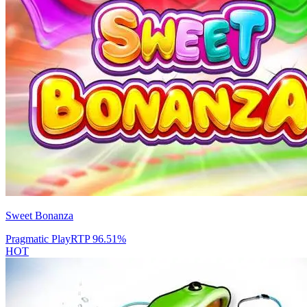
Sweet Bonanza
Pragmatic Play
RTP
96.51
%
HOT