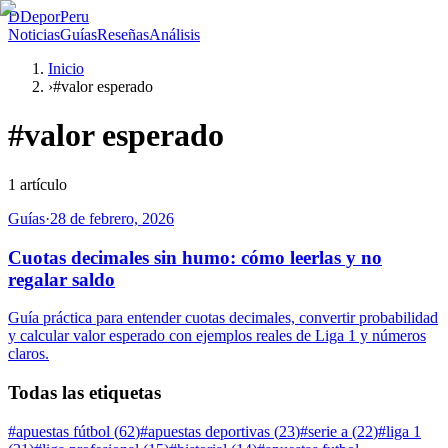
D
DeporPeru
Noticias
Guías
Reseñas
Análisis
Inicio
›
#valor esperado
#
valor esperado
1
artículo
Guías
·
28 de febrero, 2026
Cuotas decimales sin humo: cómo leerlas y no
regalar saldo
Guía práctica para entender cuotas decimales, convertir probabilidad
y calcular valor esperado con ejemplos reales de Liga 1 y números
claros.
Todas las etiquetas
#
apuestas fútbol
(
62
)
#
apuestas deportivas
(
23
)
#
serie a
(
22
)
#
liga 1