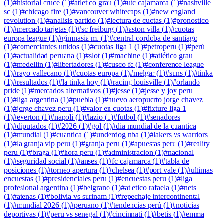
(
1
)
#
historial cruce
(
1
)
#
atletico grau
(
1
)
#
utc cajamarca
(
1
)
#
nashville
sc
(
1
)
#
chicago fire
(
1
)
#
vancouver whitecaps
(
1
)
#
new england
revolution
(
1
)
#
analisis partido
(
1
)
#
lectura de cuotas
(
1
)
#
pronostico
(
1
)
#
mercado tarjetas
(
1
)
#
sc freiburg
(
1
)
#
aston villa
(
1
)
#
cuotas
europa league
(
1
)
#
gimnasia m.
(
1
)
#
central cordoba de santiago
(
1
)
#
comerciantes unidos
(
1
)
#
cuotas liga 1
(
1
)
#
petroperu
(
1
)
#
perú
(
1
)
#
actualidad peruana
(
1
)
#
slot
(
1
)
#
machine
(
1
)
#
atlético grau
(
1
)
#
medellin
(
1
)
#
libertadores
(
1
)
#
cusco fc
(
1
)
#
conference league
(
1
)
#
rayo vallecano
(
1
)
#
cuotas europa
(
1
)
#
melgar
(
1
)
#
suns
(
1
)
#
tinka
(
1
)
#
resultados
(
1
)
#
la tinka hoy
(
1
)
#
racing louisville
(
1
)
#
orlando
pride
(
1
)
#
mercados alternativos
(
1
)
#
jesse
(
1
)
#
jesse y joy peru
(
1
)
#
liga argentina
(
1
)
#
puebla
(
1
)
#
nuevo aeropuerto jorge chavez
(
1
)
#
jorge chavez peru
(
1
)
#
valor en cuotas
(
1
)
#
fixture liga 1
(
1
)
#
everton
(
1
)
#
napoli
(
1
)
#
lazio
(
1
)
#
futbol
(
1
)
#
senadores
(
1
)
#
diputados
(
1
)
#
2026
(
1
)
#
gol
(
1
)
#
dia mundial de la cuantica
(
1
)
#
mundial
(
1
)
#
cuantica
(
1
)
#
underdog nba
(
1
)
#
lakers vs warriors
(
1
)
#
la granja vip peru
(
1
)
#
granja peru
(
1
)
#
apuestas peru
(
1
)
#
reality
peru
(
1
)
#
braga
(
1
)
#
hora peru
(
1
)
#
administracion
(
1
)
#
nacional
(
1
)
#
seguridad social
(
1
)
#
anses
(
1
)
#
fc cajamarca
(
1
)
#
tabla de
posiciones
(
1
)
#
torneo apertura
(
1
)
#
chelsea
(
1
)
#
port vale
(
1
)
#
ultimas
encuestas
(
1
)
#
presidenciales peru
(
1
)
#
encuestas peru
(
1
)
#
liga
profesional argentina
(
1
)
#
belgrano
(
1
)
#
atletico rafaela
(
1
)
#
nets
(
1
)
#
atenas
(
1
)
#
bolivia vs surinam
(
1
)
#
repechaje intercontinental
(
1
)
#
mundial 2026
(
1
)
#
peruano
(
1
)
#
tendencias perú
(
1
)
#
noticias
deportivas
(
1
)
#
peru vs senegal
(
1
)
#
cincinnati
(
1
)
#
betis
(
1
)
#
emma