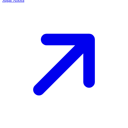
Jugar Ahora