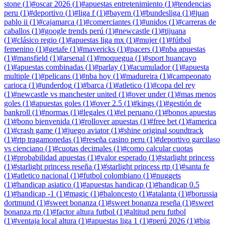
stone
(
1
)
#
oscar 2026
(
1
)
#
apuestas entretenimiento
(
1
)
#
tendencias
peru
(
1
)
#
deportivo
(
1
)
#
liga f
(
1
)
#
bayern
(
1
)
#
bundesliga
(
1
)
#
juan
pablo ii
(
1
)
#
cajamarca
(
1
)
#
comerciantes
(
1
)
#
unidos
(
1
)
#
carreras de
caballos
(
1
)
#
google trends perú
(
1
)
#
newcastle
(
1
)
#
tijuana
(
1
)
#
clásico regio
(
1
)
#
apuestas liga mx
(
1
)
#
mujer
(
1
)
#
fútbol
femenino
(
1
)
#
getafe
(
1
)
#
mavericks
(
1
)
#
pacers
(
1
)
#
nba apuestas
(
1
)
#
mansfield
(
1
)
#
arsenal
(
1
)
#
moquegua
(
1
)
#
sport huancayo
(
1
)
#
apuestas combinadas
(
1
)
#
parlay
(
1
)
#
acumulador
(
1
)
#
apuesta
multiple
(
1
)
#
pelicans
(
1
)
#
nba hoy
(
1
)
#
madureira
(
1
)
#
campeonato
carioca
(
1
)
#
underdog
(
1
)
#
barca
(
1
)
#
atletico
(
1
)
#
copa del rey
(
1
)
#
newcastle vs manchester united
(
1
)
#
over under
(
1
)
#
mas menos
goles
(
1
)
#
apuestas goles
(
1
)
#
over 2.5
(
1
)
#
kings
(
1
)
#
gestión de
bankroll
(
1
)
#
normas
(
1
)
#
legales
(
1
)
#
el peruano
(
1
)
#
bonos apuestas
(
1
)
#
bono bienvenida
(
1
)
#
rollover apuestas
(
1
)
#
free bet
(
1
)
#
america
(
1
)
#
crash game
(
1
)
#
juego aviator
(
1
)
#
shine original soundtrack
(
1
)
#
rtp tragamonedas
(
1
)
#
reseña casino peru
(
1
)
#
deportivo garcilaso
vs cienciano
(
1
)
#
cuotas decimales
(
1
)
#
como calcular cuotas
(
1
)
#
probabilidad apuestas
(
1
)
#
valor esperado
(
1
)
#
starlight princess
(
1
)
#
starlight princess reseña
(
1
)
#
starlight princess rtp
(
1
)
#
santa fe
(
1
)
#
atletico nacional
(
1
)
#
futbol colombiano
(
1
)
#
nuggets
(
1
)
#
handicap asiatico
(
1
)
#
apuestas handicap
(
1
)
#
handicap 0.5
(
1
)
#
handicap -1
(
1
)
#
magic
(
1
)
#
baloncesto
(
1
)
#
atalanta
(
1
)
#
borussia
dortmund
(
1
)
#
sweet bonanza
(
1
)
#
sweet bonanza reseña
(
1
)
#
sweet
bonanza rtp
(
1
)
#
factor altura futbol
(
1
)
#
altitud peru futbol
(
1
)
#
ventaja local altura
(
1
)
#
apuestas liga 1
(
1
)
#
perú 2026
(
1
)
#
big