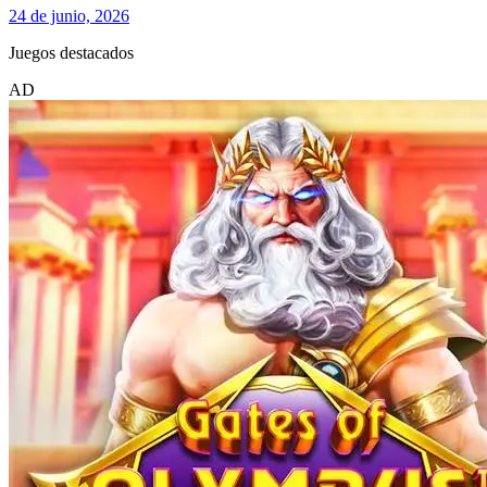
24 de junio, 2026
Juegos destacados
AD