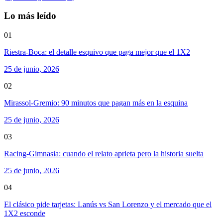
Lo más leído
01
Riestra-Boca: el detalle esquivo que paga mejor que el 1X2
25 de junio, 2026
02
Mirassol-Gremio: 90 minutos que pagan más en la esquina
25 de junio, 2026
03
Racing-Gimnasia: cuando el relato aprieta pero la historia suelta
25 de junio, 2026
04
El clásico pide tarjetas: Lanús vs San Lorenzo y el mercado que el
1X2 esconde