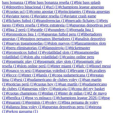
bass bonanza
(
1
)
#
big bass bonanza reseña
(
1
)
#
big bass splash
(
1
)
#
deportivo binacional
(
1
)
#
ucl
(
1
)
#
champions league apuestas
(
1
)
#
cuotas ucl
(
1
)
#
como apostar
(
1
)
#
principiantes
(
1
)
#
guia apuestas
(
1
)
#
aviator juego
(
1
)
#
aviator reseña
(
1
)
#
aviator crash game
(
1
)
#
fichajes futbol
(
1
)
#
transferencias
(
1
)
#
mercado fichajes
(
1
)
#
jetx
juego
(
1
)
#
jetx reseña
(
1
)
#
jetx estrategia
(
1
)
#
apuestas deportivas perú
(
1
)
#
liga 2 perú
(
1
)
#
seattle
(
1
)
#
sounders
(
1
)
#
jornada liga 1
(
1
)
#
pronosticos liga 1
(
1
)
#
apuestas futbol peru
(
1
)
#
libertadores
apuestas
(
1
)
#
equipos peruanos libertadores
(
1
)
#
analisis deportivo
(
1
)
#
nuevas tragamonedas
(
1
)
#
slots nuevos
(
1
)
#
lanzamientos slots
(
1
)
#
peru eliminatorias
(
1
)
#
blanquirroja
(
1
)
#
ticketmaster
(
1
)
#
pronosticos futbol
(
1
)
#
volatilidad slots
(
1
)
#
tragamonedas
volatilidad
(
1
)
#
slots alta volatilidad
(
1
)
#
casino online peru
(
1
)
#
pragmatic play
(
1
)
#
pragmatic play slots
(
1
)
#
pragmatic play
reseña
(
1
)
#
slots online perú
(
1
)
#
inter miami
(
1
)
#
lafc
(
1
)
#
lionel messi
(
1
)
#
osasco vs sesi
(
1
)
#
apuestas voleibol
(
1
)
#
levante
(
1
)
#
cavaliers
(
1
)
#
lecce
(
1
)
#
inter
(
1
)
#
lanús
(
1
)
#
copa sudamericana
(
1
)
#
regatas
lima
(
1
)
#
sesi
(
1
)
#
sudamericano de clubes voley
(
1
)
#
san martin
(
1
)
#
noticias perú
(
1
)
#
cuotas hoy
(
1
)
#
san martín
(
1
)
#
sudamericano
de clubes
(
1
)
#
apuestas vóley
(
1
)
#
unicaja
(
1
)
#
copa del rey basket
(
1
)
#
cuotas champions
(
1
)
#
milan
(
1
)
#
inter de milan
(
1
)
#
2 de mayo
(
1
)
#
benfica
(
1
)
#
psg vs mónaco
(
1
)
#
champions league 2026
(
1
)
#
psg
(
1
)
#
guarani
(
1
)
#
geminis
(
1
)
#
voley
(
1
)
#
liga peruana de voley
(
1
)
#
alianza lima voley
(
1
)
#
apuestas deportivas peru
(
1
)
#
girona
(
1
)
#
sekou gassama
(
1
)