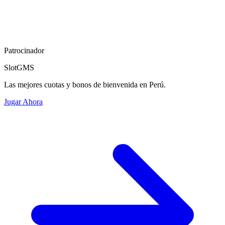
Patrocinador
SlotGMS
Las mejores cuotas y bonos de bienvenida en Perú.
Jugar Ahora