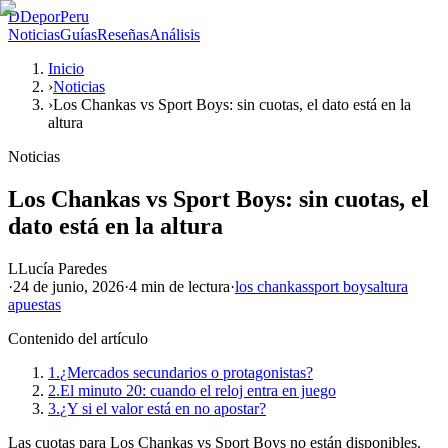
D
DeporPeru
Noticias
Guías
Reseñas
Análisis
Inicio
›
Noticias
›
Los Chankas vs Sport Boys: sin cuotas, el dato está en la
altura
Noticias
Los Chankas vs Sport Boys: sin cuotas, el
dato está en la altura
L
Lucía Paredes
·
24 de junio, 2026
·
4 min
de lectura
·
los chankas
sport boys
altura
apuestas
Contenido del artículo
1.
¿Mercados secundarios o protagonistas?
2.
El minuto 20: cuando el reloj entra en juego
3.
¿Y si el valor está en no apostar?
Las cuotas para Los Chankas vs Sport Boys no están disponibles.