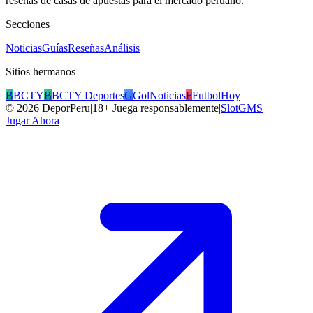
reseñas de casas de apuestas para el mercado peruano.
Secciones
Noticias
Guías
Reseñas
Análisis
Sitios hermanos
B
BCTY
B
BCTY Deportes
G
GolNoticias
F
FutbolHoy
©
2026
DeporPeru
|
18+ Juega responsablemente
|
SlotGMS
Jugar Ahora