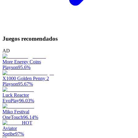
Juegos recomendados
AD
More Energy Coins
Playson
95.6
%
X1000 Golden Penny 2
Playson
95.67
%
Luck Reactor
EvoPlay
96.03
%
Miko Festival
OneTouch
96.14
%
HOT
Aviator
Spribe
97
%