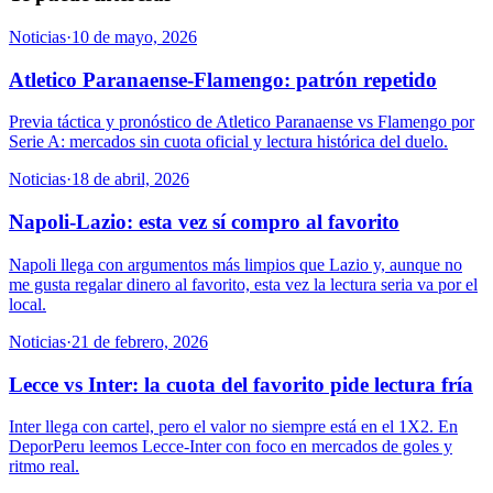
Noticias
·
10 de mayo, 2026
Atletico Paranaense-Flamengo: patrón repetido
Previa táctica y pronóstico de Atletico Paranaense vs Flamengo por
Serie A: mercados sin cuota oficial y lectura histórica del duelo.
Noticias
·
18 de abril, 2026
Napoli-Lazio: esta vez sí compro al favorito
Napoli llega con argumentos más limpios que Lazio y, aunque no
me gusta regalar dinero al favorito, esta vez la lectura seria va por el
local.
Noticias
·
21 de febrero, 2026
Lecce vs Inter: la cuota del favorito pide lectura fría
Inter llega con cartel, pero el valor no siempre está en el 1X2. En
DeporPeru leemos Lecce-Inter con foco en mercados de goles y
ritmo real.