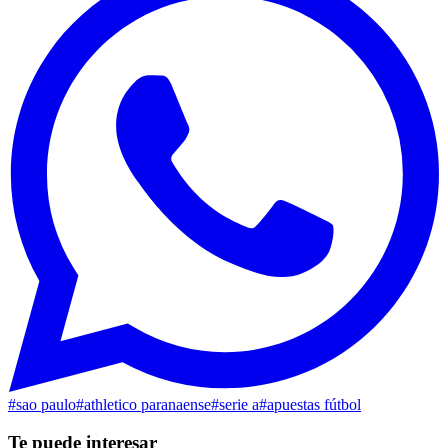
#
sao paulo
#
athletico paranaense
#
serie a
#
apuestas fútbol
Te puede interesar