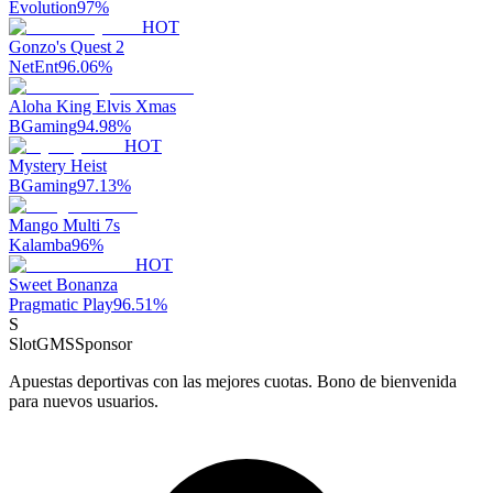
Evolution
97
%
HOT
Gonzo's Quest 2
NetEnt
96.06
%
Aloha King Elvis Xmas
BGaming
94.98
%
HOT
Mystery Heist
BGaming
97.13
%
Mango Multi 7s
Kalamba
96
%
HOT
Sweet Bonanza
Pragmatic Play
96.51
%
S
SlotGMS
Sponsor
Apuestas deportivas con las mejores cuotas. Bono de bienvenida
para nuevos usuarios.