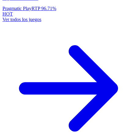
Pragmatic Play
RTP
96.71
%
HOT
Ver todos los juegos