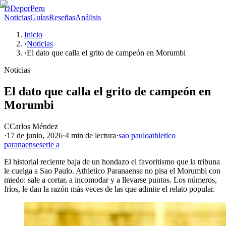
D
DeporPeru
Noticias
Guías
Reseñas
Análisis
Inicio
›
Noticias
›
El dato que calla el grito de campeón en Morumbi
Noticias
El dato que calla el grito de campeón en
Morumbi
C
Carlos Méndez
·
17 de junio, 2026
·
4 min
de lectura
·
sao paulo
athletico
paranaense
serie a
El historial reciente baja de un hondazo el favoritismo que la tribuna
le cuelga a Sao Paulo. Athletico Paranaense no pisa el Morumbi con
miedo: sale a cortar, a incomodar y a llevarse puntos. Los números,
fríos, le dan la razón más veces de las que admite el relato popular.