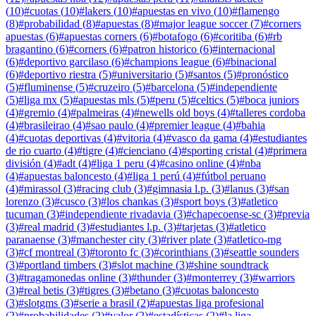
(
10
)
#
cuotas
(
10
)
#
lakers
(
10
)
#
apuestas en vivo
(
10
)
#
flamengo
(
8
)
#
probabilidad
(
8
)
#
apuestas
(
8
)
#
major league soccer
(
7
)
#
corners
apuestas
(
6
)
#
apuestas corners
(
6
)
#
botafogo
(
6
)
#
coritiba
(
6
)
#
rb
bragantino
(
6
)
#
corners
(
6
)
#
patron historico
(
6
)
#
internacional
(
6
)
#
deportivo garcilaso
(
6
)
#
champions league
(
6
)
#
binacional
(
6
)
#
deportivo riestra
(
5
)
#
universitario
(
5
)
#
santos
(
5
)
#
pronóstico
(
5
)
#
fluminense
(
5
)
#
cruzeiro
(
5
)
#
barcelona
(
5
)
#
independiente
(
5
)
#
liga mx
(
5
)
#
apuestas mls
(
5
)
#
peru
(
5
)
#
celtics
(
5
)
#
boca juniors
(
4
)
#
gremio
(
4
)
#
palmeiras
(
4
)
#
newells old boys
(
4
)
#
talleres cordoba
(
4
)
#
brasileirao
(
4
)
#
sao paulo
(
4
)
#
premier league
(
4
)
#
bahia
(
4
)
#
cuotas deportivas
(
4
)
#
vitoria
(
4
)
#
vasco da gama
(
4
)
#
estudiantes
de rio cuarto
(
4
)
#
tigre
(
4
)
#
cienciano
(
4
)
#
sporting cristal
(
4
)
#
primera
división
(
4
)
#
adt
(
4
)
#
liga 1 peru
(
4
)
#
casino online
(
4
)
#
nba
(
4
)
#
apuestas baloncesto
(
4
)
#
liga 1 perú
(
4
)
#
fútbol peruano
(
4
)
#
mirassol
(
3
)
#
racing club
(
3
)
#
gimnasia l.p.
(
3
)
#
lanus
(
3
)
#
san
lorenzo
(
3
)
#
cusco
(
3
)
#
los chankas
(
3
)
#
sport boys
(
3
)
#
atletico
tucuman
(
3
)
#
independiente rivadavia
(
3
)
#
chapecoense-sc
(
3
)
#
previa
(
3
)
#
real madrid
(
3
)
#
estudiantes l.p.
(
3
)
#
tarjetas
(
3
)
#
atletico
paranaense
(
3
)
#
manchester city
(
3
)
#
river plate
(
3
)
#
atletico-mg
(
3
)
#
cf montreal
(
3
)
#
toronto fc
(
3
)
#
corinthians
(
3
)
#
seattle sounders
(
3
)
#
portland timbers
(
3
)
#
slot machine
(
3
)
#
shine soundtrack
(
3
)
#
tragamonedas online
(
3
)
#
thunder
(
3
)
#
monterrey
(
3
)
#
warriors
(
3
)
#
real betis
(
3
)
#
tigres
(
3
)
#
betano
(
3
)
#
cuotas baloncesto
(
3
)
#
slotgms
(
3
)
#
serie a brasil
(
2
)
#
apuestas liga profesional
(
2
)
#
probabilidades
(
2
)
#
valor
(
2
)
#
estadísticas
(
2
)
#
la liga