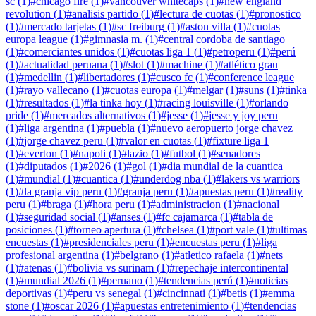
sc
(
1
)
#
chicago fire
(
1
)
#
vancouver whitecaps
(
1
)
#
new england
revolution
(
1
)
#
analisis partido
(
1
)
#
lectura de cuotas
(
1
)
#
pronostico
(
1
)
#
mercado tarjetas
(
1
)
#
sc freiburg
(
1
)
#
aston villa
(
1
)
#
cuotas
europa league
(
1
)
#
gimnasia m.
(
1
)
#
central cordoba de santiago
(
1
)
#
comerciantes unidos
(
1
)
#
cuotas liga 1
(
1
)
#
petroperu
(
1
)
#
perú
(
1
)
#
actualidad peruana
(
1
)
#
slot
(
1
)
#
machine
(
1
)
#
atlético grau
(
1
)
#
medellin
(
1
)
#
libertadores
(
1
)
#
cusco fc
(
1
)
#
conference league
(
1
)
#
rayo vallecano
(
1
)
#
cuotas europa
(
1
)
#
melgar
(
1
)
#
suns
(
1
)
#
tinka
(
1
)
#
resultados
(
1
)
#
la tinka hoy
(
1
)
#
racing louisville
(
1
)
#
orlando
pride
(
1
)
#
mercados alternativos
(
1
)
#
jesse
(
1
)
#
jesse y joy peru
(
1
)
#
liga argentina
(
1
)
#
puebla
(
1
)
#
nuevo aeropuerto jorge chavez
(
1
)
#
jorge chavez peru
(
1
)
#
valor en cuotas
(
1
)
#
fixture liga 1
(
1
)
#
everton
(
1
)
#
napoli
(
1
)
#
lazio
(
1
)
#
futbol
(
1
)
#
senadores
(
1
)
#
diputados
(
1
)
#
2026
(
1
)
#
gol
(
1
)
#
dia mundial de la cuantica
(
1
)
#
mundial
(
1
)
#
cuantica
(
1
)
#
underdog nba
(
1
)
#
lakers vs warriors
(
1
)
#
la granja vip peru
(
1
)
#
granja peru
(
1
)
#
apuestas peru
(
1
)
#
reality
peru
(
1
)
#
braga
(
1
)
#
hora peru
(
1
)
#
administracion
(
1
)
#
nacional
(
1
)
#
seguridad social
(
1
)
#
anses
(
1
)
#
fc cajamarca
(
1
)
#
tabla de
posiciones
(
1
)
#
torneo apertura
(
1
)
#
chelsea
(
1
)
#
port vale
(
1
)
#
ultimas
encuestas
(
1
)
#
presidenciales peru
(
1
)
#
encuestas peru
(
1
)
#
liga
profesional argentina
(
1
)
#
belgrano
(
1
)
#
atletico rafaela
(
1
)
#
nets
(
1
)
#
atenas
(
1
)
#
bolivia vs surinam
(
1
)
#
repechaje intercontinental
(
1
)
#
mundial 2026
(
1
)
#
peruano
(
1
)
#
tendencias perú
(
1
)
#
noticias
deportivas
(
1
)
#
peru vs senegal
(
1
)
#
cincinnati
(
1
)
#
betis
(
1
)
#
emma
stone
(
1
)
#
oscar 2026
(
1
)
#
apuestas entretenimiento
(
1
)
#
tendencias