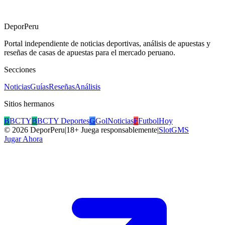
DeporPeru
Portal independiente de noticias deportivas, análisis de apuestas y
reseñas de casas de apuestas para el mercado peruano.
Secciones
Noticias
Guías
Reseñas
Análisis
Sitios hermanos
B
BCTY
B
BCTY Deportes
G
GolNoticias
F
FutbolHoy
©
2026
DeporPeru
|
18+ Juega responsablemente
|
SlotGMS
Jugar Ahora