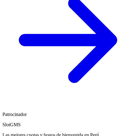
Patrocinador
SlotGMS
Las mejores cuotas y bonos de bienvenida en Perú.