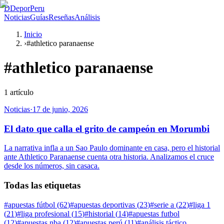
D
DeporPeru
Noticias
Guías
Reseñas
Análisis
Inicio
›
#athletico paranaense
#
athletico paranaense
1
artículo
Noticias
·
17 de junio, 2026
El dato que calla el grito de campeón en Morumbi
La narrativa infla a un Sao Paulo dominante en casa, pero el historial
ante Athletico Paranaense cuenta otra historia. Analizamos el cruce
desde los números, sin casaca.
Todas las etiquetas
#
apuestas fútbol
(
62
)
#
apuestas deportivas
(
23
)
#
serie a
(
22
)
#
liga 1
(
21
)
#
liga profesional
(
15
)
#
historial
(
14
)
#
apuestas futbol
(
12
)
#
apuestas nba
(
12
)
#
apuestas perú
(
11
)
#
análisis táctico