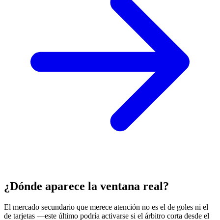
¿Dónde aparece la ventana real?
El mercado secundario que merece atención no es el de goles ni el
de tarjetas —este último podría activarse si el árbitro corta desde el