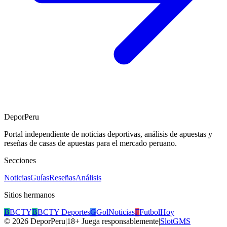
DeporPeru
Portal independiente de noticias deportivas, análisis de apuestas y
reseñas de casas de apuestas para el mercado peruano.
Secciones
Noticias
Guías
Reseñas
Análisis
Sitios hermanos
B
BCTY
B
BCTY Deportes
G
GolNoticias
F
FutbolHoy
©
2026
DeporPeru
|
18+ Juega responsablemente
|
SlotGMS