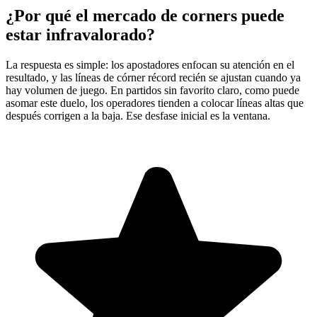
¿Por qué el mercado de corners puede
estar infravalorado?
La respuesta es simple: los apostadores enfocan su atención en el
resultado, y las líneas de córner récord recién se ajustan cuando ya
hay volumen de juego. En partidos sin favorito claro, como puede
asomar este duelo, los operadores tienden a colocar líneas altas que
después corrigen a la baja. Ese desfase inicial es la ventana.