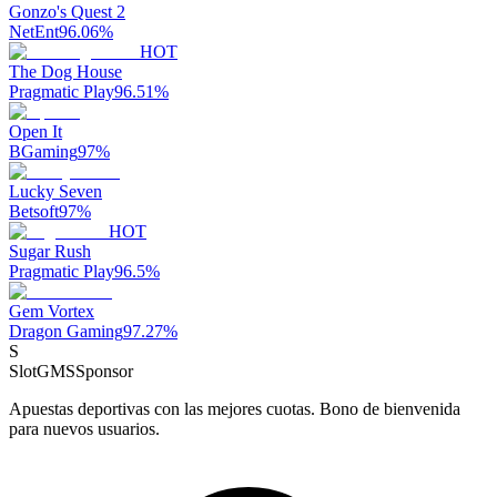
Gonzo's Quest 2
NetEnt
96.06
%
HOT
The Dog House
Pragmatic Play
96.51
%
Open It
BGaming
97
%
Lucky Seven
Betsoft
97
%
HOT
Sugar Rush
Pragmatic Play
96.5
%
Gem Vortex
Dragon Gaming
97.27
%
S
SlotGMS
Sponsor
Apuestas deportivas con las mejores cuotas. Bono de bienvenida
para nuevos usuarios.