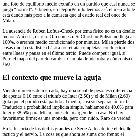
una foto de equilibrio medio extraño en un partido que casi nunca se
juega “normal”. Y bueno, en DeporPeru lo leemos así: el mercado le
está dando más peso a la camiseta que al estado real del once de
Milan.
La ausencia de Ruben Loftus-Cheek por tema físico no es un detalle
menor. Ahí está, clarito. Ojo con eso. Si Christian Pulisic no llega al
100%, o arranca medio condicionado por minutos, Milan pierde dos
cosas que la estadística básica no retrata completas: conducción
entre líneas y pausa en el último tercio. Puede competir igual, sí.
Pero el mapa del partido cambia. Cambia dónde roba y cómo pisa el
área.
El contexto que mueve la aguja
Viendo números de mercado, hay una señal de peso: esa diferencia
de apenas 0.10 entre el triunfo de Inter (2.50) y el de Milan (2.60)
grita que el partido está partido al medio, casi sin separación real.
Traducido a probabilidad implícita simple, hablamos de 40.0% para
Inter y 38.5% para Milan, antes del margen de la casa. No hay
favoritismo firme; es una moneda, pero con ruido. Raro de verdad.
En la historia de los derbis grandes de Serie A, los define el detalle
táctico y el nervio. La cosa es que ahora se suma otro frente: el