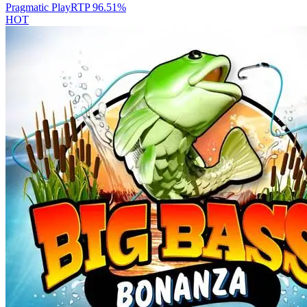
Pragmatic Play
RTP
96.51
%
HOT