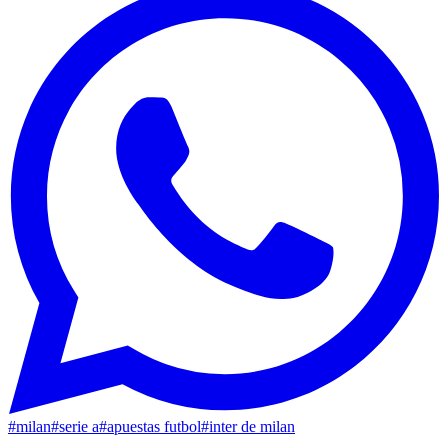
#
milan
#
serie a
#
apuestas futbol
#
inter de milan