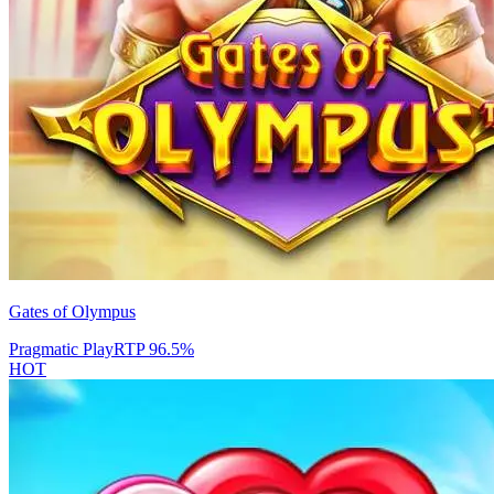
Gates of Olympus
Pragmatic Play
RTP
96.5
%
HOT