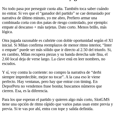
No todo pasa por perseguir cuota alta. También toca saber cuándo
no entrar. Si ves que el “ganador del partido” se cae demasiado por
narrativa de último minuto, yo me abro, Prefiero armar una
combinada corta con dos patas de riesgo controlado, por ejemplo:
empate al descanso + más tarjetas. Dato corto. Menos brillo, más
lógica.
Otra jugada razonable es cubrirte con doble oportunidad según el XI
inicial. Si Milan confirma reemplazos de menor ritmo interior, “Inter
o empate” puede ser más sólido que ir directo al 2.50 del triunfo. Si,
en cambio, Milan recupera piezas y su banda derecha sale fina, el
2.60 local deja de verse largo. La clave está en leer nombres, no
escudos.
Y sí, voy contra la corriente: no compro la narrativa de “derbi
siempre impredecible, mejor no tocar”. A la casa eso le viene
perfecto. Hay ventanas, pero hay que entrar con timing. En
DeporPeru no vendemos frase bonita; buscamos números que
cierren. Esa, es la diferencia.
Para los que esperan el partido y quieren algo más corto, SlotGMS
tiene una opción de ritmo rápido que varios patas usan entre previa y
previa. Si te vas por ahí, entra con tope y salida definida.