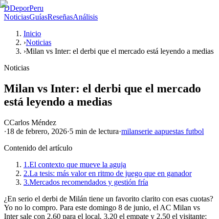
D
DeporPeru
Noticias
Guías
Reseñas
Análisis
Inicio
›
Noticias
›
Milan vs Inter: el derbi que el mercado está leyendo a medias
Noticias
Milan vs Inter: el derbi que el mercado
está leyendo a medias
C
Carlos Méndez
·
18 de febrero, 2026
·
5 min
de lectura
·
milan
serie a
apuestas futbol
Contenido del artículo
1.
El contexto que mueve la aguja
2.
La tesis: más valor en ritmo de juego que en ganador
3.
Mercados recomendados y gestión fría
¿En serio el derbi de Milán tiene un favorito clarito con esas cuotas?
Yo no lo compro. Para este domingo 8 de junio, el AC Milan vs
Inter sale con 2.60 para el local, 3.20 el empate y 2.50 el visitante: