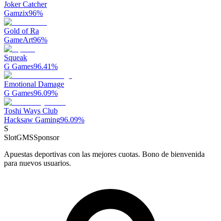
Joker Catcher
Gamzix
96
%
Gold of Ra
GameArt
96
%
Squeak
G Games
96.41
%
Emotional Damage
G Games
96.09
%
Toshi Ways Club
Hacksaw Gaming
96.09
%
S
SlotGMS
Sponsor
Apuestas deportivas con las mejores cuotas. Bono de bienvenida
para nuevos usuarios.