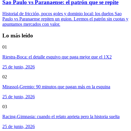
Sao Paulo vs Paranaense: el patrón que se repite
Historial de fricción, pocos goles y dominio local: los duelos Sao
Paulo vs Paranaense repiten un guion. Leemos el patrón sin cuotas y
apuntamos mercados con valor.
Lo más leído
01
Riestra-Boca: el detalle esquivo que paga mejor que el 1X2
25 de junio, 2026
02
Mirassol-Gremio: 90 minutos que pagan más en la esquina
25 de junio, 2026
03
Racing-Gimnasia: cuando el relato aprieta pero la historia suelta
25 de junio, 2026