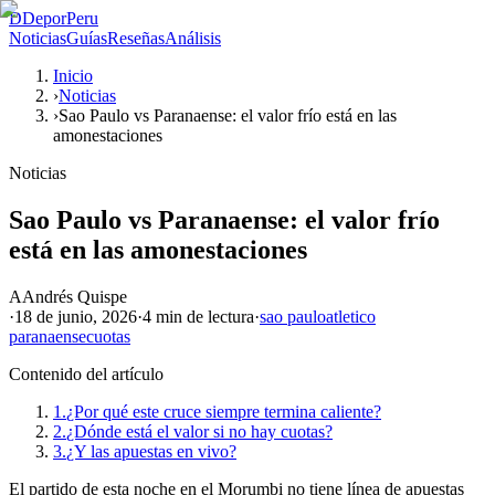
D
DeporPeru
Noticias
Guías
Reseñas
Análisis
Inicio
›
Noticias
›
Sao Paulo vs Paranaense: el valor frío está en las
amonestaciones
Noticias
Sao Paulo vs Paranaense: el valor frío
está en las amonestaciones
A
Andrés Quispe
·
18 de junio, 2026
·
4 min
de lectura
·
sao paulo
atletico
paranaense
cuotas
Contenido del artículo
1.
¿Por qué este cruce siempre termina caliente?
2.
¿Dónde está el valor si no hay cuotas?
3.
¿Y las apuestas en vivo?
El partido de esta noche en el Morumbi no tiene línea de apuestas