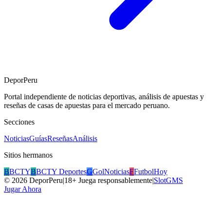
DeporPeru
Portal independiente de noticias deportivas, análisis de apuestas y
reseñas de casas de apuestas para el mercado peruano.
Secciones
Noticias
Guías
Reseñas
Análisis
Sitios hermanos
B
BCTY
B
BCTY Deportes
G
GolNoticias
F
FutbolHoy
©
2026
DeporPeru
|
18+ Juega responsablemente
|
SlotGMS
Jugar Ahora