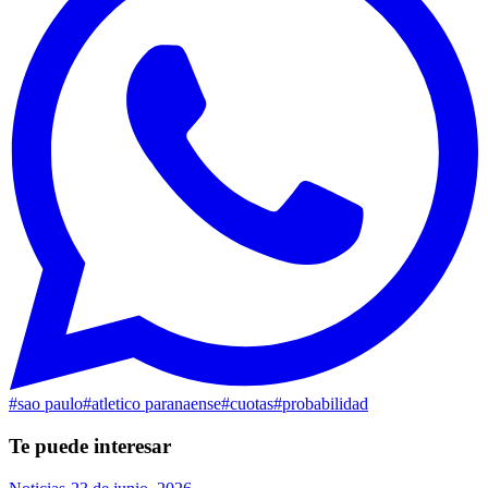
#
sao paulo
#
atletico paranaense
#
cuotas
#
probabilidad
Te puede interesar