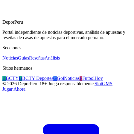
DeporPeru
Portal independiente de noticias deportivas, análisis de apuestas y
reseñas de casas de apuestas para el mercado peruano.
Secciones
Noticias
Guías
Reseñas
Análisis
Sitios hermanos
B
BCTY
B
BCTY Deportes
G
GolNoticias
F
FutbolHoy
©
2026
DeporPeru
|
18+ Juega responsablemente
|
SlotGMS
Jugar Ahora