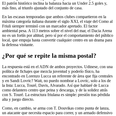
El patrón histórico inclina la balanza hacia un Under 2.5 goles y,
más fino, al triunfo ajustado del conjunto de casa.
En las escasas temporadas que ambos clubes compartieron en la
máxima categoría italiana durante el siglo XXI, el viaje del Como al
Friuli siempre terminó con un marcador apretado. El factor
ambiental pesa. A 113 metros sobre el nivel del mar, el Dacia Arena
no es un fortín por altitud, pero sí por el comportamiento del público
local, que empuja hasta convertir cualquier centro en un drama para
la defensa visitante.
¿Por qué se repite la misma postal?
La respuesta está en el ADN de ambos proyectos. Udinese, con una
política de fichajes que mezcla juventud y poderío físico, ha
encontrado en Lorenzo Lucca un referente de área que fija centrales
y en Sandi Lovric? Wait, no puedo nombrar a Lovric, solo a los de
la lista: Lucca, Touré, Davis, Alvarado. Así que hablaré de Lucca
como delantero centro que peina y descarga, y de la solidez atrás
con S. Touré. La estructura friulana es simple: presión tras pérdida
alta y juego directo.
Como, en cambio, se arma con T. Douvikas como punta de lanza,
un atacante que necesita espacio para correr, y un armado defensivo