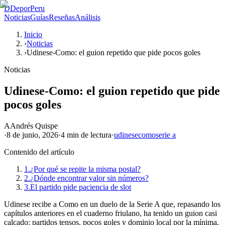
D
DeporPeru
Noticias
Guías
Reseñas
Análisis
Inicio
›
Noticias
›
Udinese-Como: el guion repetido que pide pocos goles
Noticias
Udinese-Como: el guion repetido que pide
pocos goles
A
Andrés Quispe
·
8 de junio, 2026
·
4 min
de lectura
·
udinese
como
serie a
Contenido del artículo
1.
¿Por qué se repite la misma postal?
2.
¿Dónde encontrar valor sin números?
3.
El partido pide paciencia de slot
Udinese recibe a Como en un duelo de la Serie A que, repasando los
capítulos anteriores en el cuaderno friulano, ha tenido un guion casi
calcado: partidos tensos, pocos goles y dominio local por la mínima.