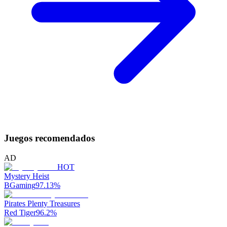
Juegos recomendados
AD
HOT
Mystery Heist
BGaming
97.13
%
Pirates Plenty Treasures
Red Tiger
96.2
%