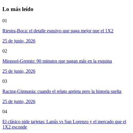
Lo más leído
01
Riestra-Boca: el detalle esquivo que paga mejor que el 1X2
25 de junio, 2026
02
Mirassol-Gremio: 90 minutos que pagan más en la esquina
25 de junio, 2026
03
Racing-Gimnasia: cuando el relato aprieta pero la historia suelta
25 de junio, 2026
04
El clásico pide tarjetas: Lanús vs San Lorenzo y el mercado que el
1X2 esconde