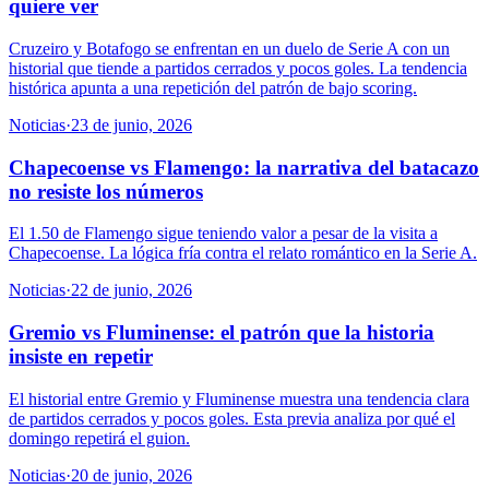
quiere ver
Cruzeiro y Botafogo se enfrentan en un duelo de Serie A con un
historial que tiende a partidos cerrados y pocos goles. La tendencia
histórica apunta a una repetición del patrón de bajo scoring.
Noticias
·
23 de junio, 2026
Chapecoense vs Flamengo: la narrativa del batacazo
no resiste los números
El 1.50 de Flamengo sigue teniendo valor a pesar de la visita a
Chapecoense. La lógica fría contra el relato romántico en la Serie A.
Noticias
·
22 de junio, 2026
Gremio vs Fluminense: el patrón que la historia
insiste en repetir
El historial entre Gremio y Fluminense muestra una tendencia clara
de partidos cerrados y pocos goles. Esta previa analiza por qué el
domingo repetirá el guion.
Noticias
·
20 de junio, 2026