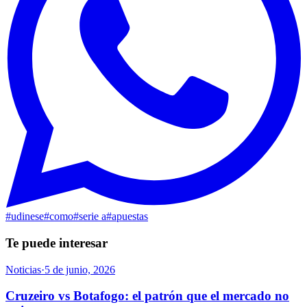
#
udinese
#
como
#
serie a
#
apuestas
Te puede interesar
Noticias
·
5 de junio, 2026
Cruzeiro vs Botafogo: el patrón que el mercado no