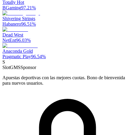
Totally Hot
BGaming
97.21
%
Shivering Strings
Habanero
96.51
%
Dead West
NetEnt
96.03
%
Anaconda Gold
Pragmatic Play
96.54
%
S
SlotGMS
Sponsor
Apuestas deportivas con las mejores cuotas. Bono de bienvenida
para nuevos usuarios.