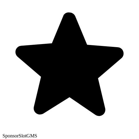
Sponsor
SlotGMS