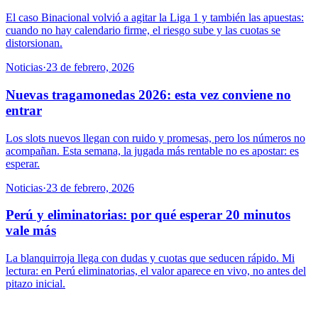
El caso Binacional volvió a agitar la Liga 1 y también las apuestas:
cuando no hay calendario firme, el riesgo sube y las cuotas se
distorsionan.
Noticias
·
23 de febrero, 2026
Nuevas tragamonedas 2026: esta vez conviene no
entrar
Los slots nuevos llegan con ruido y promesas, pero los números no
acompañan. Esta semana, la jugada más rentable no es apostar: es
esperar.
Noticias
·
23 de febrero, 2026
Perú y eliminatorias: por qué esperar 20 minutos
vale más
La blanquirroja llega con dudas y cuotas que seducen rápido. Mi
lectura: en Perú eliminatorias, el valor aparece en vivo, no antes del
pitazo inicial.