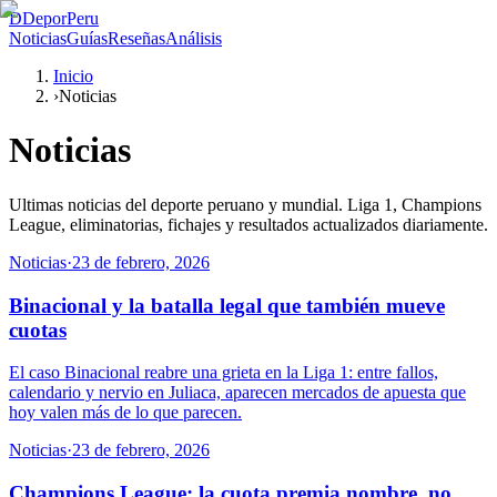
D
DeporPeru
Noticias
Guías
Reseñas
Análisis
Inicio
›
Noticias
Noticias
Ultimas noticias del deporte peruano y mundial. Liga 1, Champions
League, eliminatorias, fichajes y resultados actualizados diariamente.
Noticias
·
23 de febrero, 2026
Binacional y la batalla legal que también mueve
cuotas
El caso Binacional reabre una grieta en la Liga 1: entre fallos,
calendario y nervio en Juliaca, aparecen mercados de apuesta que
hoy valen más de lo que parecen.
Noticias
·
23 de febrero, 2026
Champions League: la cuota premia nombre, no