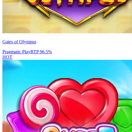
Gates of Olympus
Pragmatic Play
RTP
96.5
%
HOT