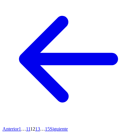
Anterior
1
…
11
12
13
…
15
Siguiente