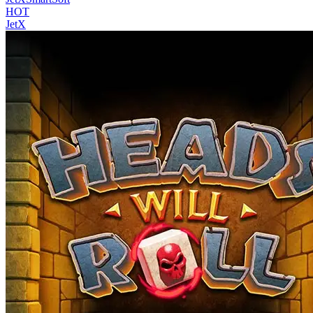
HOT
JetX