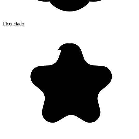
Licenciado