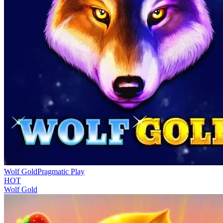
Wolf Gold
Pragmatic Play
HOT
Wolf Gold