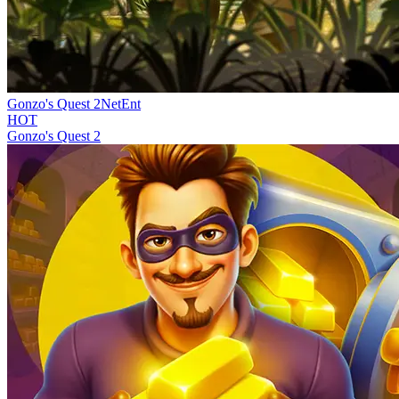
Gonzo's Quest 2
NetEnt
HOT
Gonzo's Quest 2