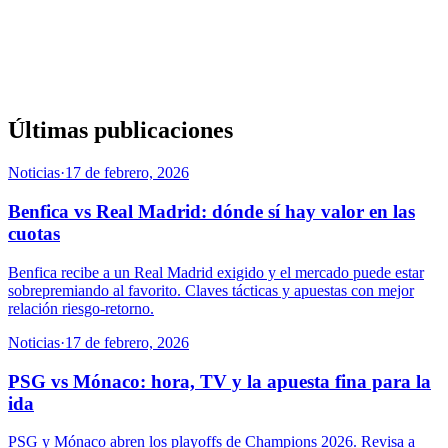
Últimas publicaciones
Noticias
·
17 de febrero, 2026
Benfica vs Real Madrid: dónde sí hay valor en las
cuotas
Benfica recibe a un Real Madrid exigido y el mercado puede estar
sobrepremiando al favorito. Claves tácticas y apuestas con mejor
relación riesgo-retorno.
Noticias
·
17 de febrero, 2026
PSG vs Mónaco: hora, TV y la apuesta fina para la
ida
PSG y Mónaco abren los playoffs de Champions 2026. Revisa a