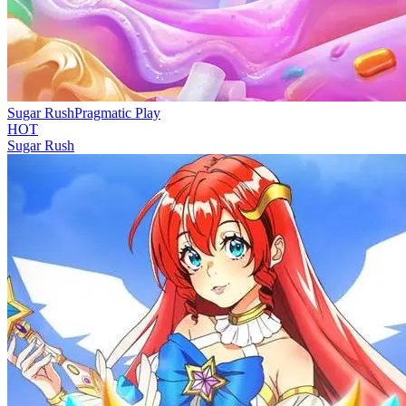
Sugar Rush
Pragmatic Play
HOT
Sugar Rush