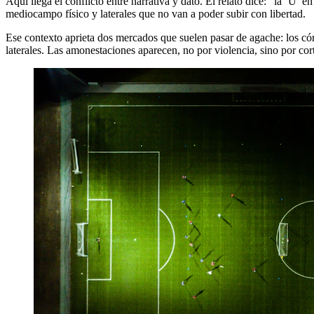
Aquí llega el conflicto entre narrativa y dato. El relato dice: “la ‘U’ 
mediocampo físico y laterales que no van a poder subir con libertad.
Ese contexto aprieta dos mercados que suelen pasar de agache: los córn
laterales. Las amonestaciones aparecen, no por violencia, sino por cor