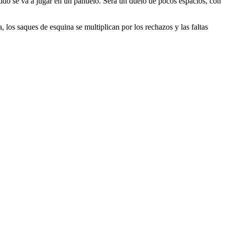
partido se va a jugar en un pañuelo. Será un duelo de pocos espacios, con
 los saques de esquina se multiplican por los rechazos y las faltas