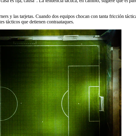
en casa es fija, causa”. La tendencia táctica, en cambio, sugiere que el 
ers y las tarjetas. Cuando dos equipos chocan con tanta fricción táctica,
tes tácticos que detienen contraataques.