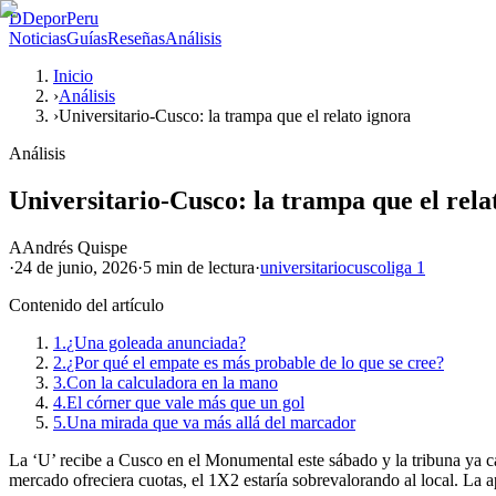
D
DeporPeru
Noticias
Guías
Reseñas
Análisis
Inicio
›
Análisis
›
Universitario-Cusco: la trampa que el relato ignora
Análisis
Universitario-Cusco: la trampa que el rela
A
Andrés Quispe
·
24 de junio, 2026
·
5 min
de lectura
·
universitario
cusco
liga 1
Contenido del artículo
1.
¿Una goleada anunciada?
2.
¿Por qué el empate es más probable de lo que se cree?
3.
Con la calculadora en la mano
4.
El córner que vale más que un gol
5.
Una mirada que va más allá del marcador
La ‘U’ recibe a Cusco en el Monumental este sábado y la tribuna ya can
mercado ofreciera cuotas, el 1X2 estaría sobrevalorando al local. La a