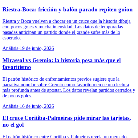
Riestra-Boca: fricción y balón parado repiten guion
Riestra y Boca vuelven a chocar en un cruce que la historia dibuja
con pocos goles y mucha intensidad. Los datos de temporadas
pasadas anticipan un partido donde el grande sufre más de lo
esperado.
Análisis
·
19 de junio, 2026
Mirassol vs Gremio: la historia pesa más que el
favoritismo
El patrón histórico de enfrentamientos previos sugiere que la
narrativa popular sobre Gremio como favorito merece una lectura
más profunda antes de apostar. Los datos revelan partidos cerrados y
de pocos goles.
Análisis
·
16 de junio, 2026
El cruce Coritiba-Palmeiras pide mirar las tarjetas,
no el gol
El patrón histórico entre Coritiba y Palmeiras revela un mercado