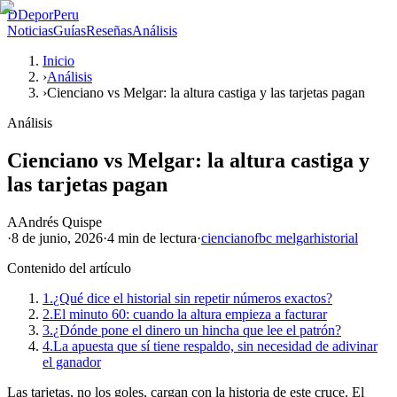
D
DeporPeru
Noticias
Guías
Reseñas
Análisis
Inicio
›
Análisis
›
Cienciano vs Melgar: la altura castiga y las tarjetas pagan
Análisis
Cienciano vs Melgar: la altura castiga y
las tarjetas pagan
A
Andrés Quispe
·
8 de junio, 2026
·
4 min
de lectura
·
cienciano
fbc melgar
historial
Contenido del artículo
1.
¿Qué dice el historial sin repetir números exactos?
2.
El minuto 60: cuando la altura empieza a facturar
3.
¿Dónde pone el dinero un hincha que lee el patrón?
4.
La apuesta que sí tiene respaldo, sin necesidad de adivinar
el ganador
Las tarjetas, no los goles, cargan con la historia de este cruce. El