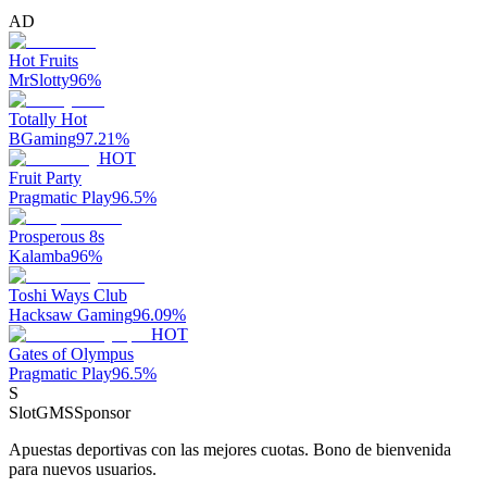
AD
Hot Fruits
MrSlotty
96
%
Totally Hot
BGaming
97.21
%
HOT
Fruit Party
Pragmatic Play
96.5
%
Prosperous 8s
Kalamba
96
%
Toshi Ways Club
Hacksaw Gaming
96.09
%
HOT
Gates of Olympus
Pragmatic Play
96.5
%
S
SlotGMS
Sponsor
Apuestas deportivas con las mejores cuotas. Bono de bienvenida
para nuevos usuarios.