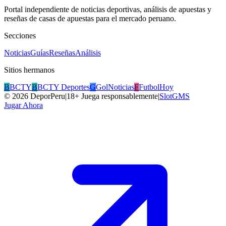
Portal independiente de noticias deportivas, análisis de apuestas y
reseñas de casas de apuestas para el mercado peruano.
Secciones
Noticias
Guías
Reseñas
Análisis
Sitios hermanos
B
BCTY
B
BCTY Deportes
G
GolNoticias
F
FutbolHoy
©
2026
DeporPeru
|
18+ Juega responsablemente
|
SlotGMS
Jugar Ahora