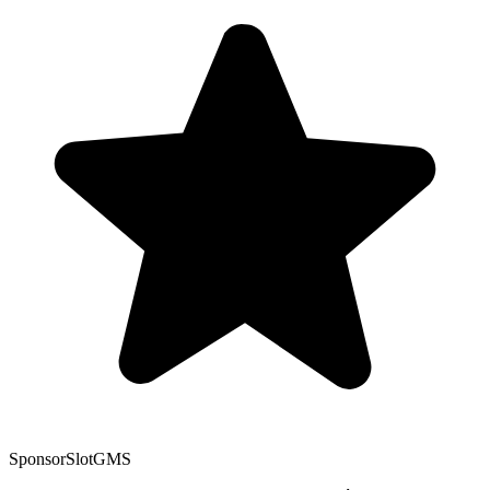
Sponsor
SlotGMS