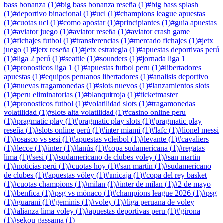
bass bonanza
(
1
)
#
big bass bonanza reseña
(
1
)
#
big bass splash
(
1
)
#
deportivo binacional
(
1
)
#
ucl
(
1
)
#
champions league apuestas
(
1
)
#
cuotas ucl
(
1
)
#
como apostar
(
1
)
#
principiantes
(
1
)
#
guia apuestas
(
1
)
#
aviator juego
(
1
)
#
aviator reseña
(
1
)
#
aviator crash game
(
1
)
#
fichajes futbol
(
1
)
#
transferencias
(
1
)
#
mercado fichajes
(
1
)
#
jetx
juego
(
1
)
#
jetx reseña
(
1
)
#
jetx estrategia
(
1
)
#
apuestas deportivas perú
(
1
)
#
liga 2 perú
(
1
)
#
seattle
(
1
)
#
sounders
(
1
)
#
jornada liga 1
(
1
)
#
pronosticos liga 1
(
1
)
#
apuestas futbol peru
(
1
)
#
libertadores
apuestas
(
1
)
#
equipos peruanos libertadores
(
1
)
#
analisis deportivo
(
1
)
#
nuevas tragamonedas
(
1
)
#
slots nuevos
(
1
)
#
lanzamientos slots
(
1
)
#
peru eliminatorias
(
1
)
#
blanquirroja
(
1
)
#
ticketmaster
(
1
)
#
pronosticos futbol
(
1
)
#
volatilidad slots
(
1
)
#
tragamonedas
volatilidad
(
1
)
#
slots alta volatilidad
(
1
)
#
casino online peru
(
1
)
#
pragmatic play
(
1
)
#
pragmatic play slots
(
1
)
#
pragmatic play
reseña
(
1
)
#
slots online perú
(
1
)
#
inter miami
(
1
)
#
lafc
(
1
)
#
lionel messi
(
1
)
#
osasco vs sesi
(
1
)
#
apuestas voleibol
(
1
)
#
levante
(
1
)
#
cavaliers
(
1
)
#
lecce
(
1
)
#
inter
(
1
)
#
lanús
(
1
)
#
copa sudamericana
(
1
)
#
regatas
lima
(
1
)
#
sesi
(
1
)
#
sudamericano de clubes voley
(
1
)
#
san martin
(
1
)
#
noticias perú
(
1
)
#
cuotas hoy
(
1
)
#
san martín
(
1
)
#
sudamericano
de clubes
(
1
)
#
apuestas vóley
(
1
)
#
unicaja
(
1
)
#
copa del rey basket
(
1
)
#
cuotas champions
(
1
)
#
milan
(
1
)
#
inter de milan
(
1
)
#
2 de mayo
(
1
)
#
benfica
(
1
)
#
psg vs mónaco
(
1
)
#
champions league 2026
(
1
)
#
psg
(
1
)
#
guarani
(
1
)
#
geminis
(
1
)
#
voley
(
1
)
#
liga peruana de voley
(
1
)
#
alianza lima voley
(
1
)
#
apuestas deportivas peru
(
1
)
#
girona
(
1
)
#
sekou gassama
(
1
)