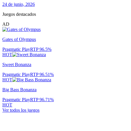
24 de junio, 2026
Juegos destacados
AD
Gates of Olympus
Pragmatic Play
RTP
96.5
%
HOT
Sweet Bonanza
Pragmatic Play
RTP
96.51
%
HOT
Big Bass Bonanza
Pragmatic Play
RTP
96.71
%
HOT
Ver todos los juegos