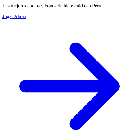
Las mejores cuotas y bonos de bienvenida en Perú.
Jugar Ahora