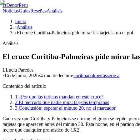
D
DeporPeru
Noticias
Guías
Reseñas
Análisis
Inicio
›
Análisis
›
El cruce Coritiba-Palmeiras pide mirar las tarjetas, no el gol
Análisis
El cruce Coritiba-Palmeiras pide mirar las 
L
Lucía Paredes
·
16 de junio, 2026
·
4 min
de lectura
·
coritiba
palmeiras
serie a
Contenido del artículo
1.
¿Por qué las tarjetas mandan en este cruce?
2.
El mercado que nadie mira: tarjetas tempranas
3.
Conclusión: esperar al minuto 20, no al marcador
Cada vez que Coritiba y Palmeiras se cruzan, el guion se repite: piern
tarjetas que aparecen antes del minuto 30. Esta noche, en el partido d
mejor que cualquier pronóstico de 1X2.