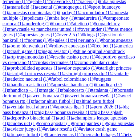
femenino
(
1
)
#
getafe
(
1
)
#
mavericks
(
1
)
#
pacers
(
1
)
#
nba apuestas
(
1
)
#
mansfield
(
1
)
#
arsenal
(
1
)
#
moquegua
(
1
)
#
sport huancayo
(
1
)
#
apuestas combinadas
(
1
)
#
parlay
(
1
)
#
acumulador
(
1
)
#
apuesta
multiple
(
1
)
#
pelicans
(
1
)
#
nba hoy
(
1
)
#
madureira
(
1
)
#
campeonato
carioca
(
1
)
#
underdog
(
1
)
#
barca
(
1
)
#
atletico
(
1
)
#
copa del rey
(
1
)
#
newcastle vs manchester united
(
1
)
#
over under
(
1
)
#
mas menos
goles
(
1
)
#
apuestas goles
(
1
)
#
over 2.5
(
1
)
#
kings
(
1
)
#
gestión de
bankroll
(
1
)
#
normas
(
1
)
#
legales
(
1
)
#
el peruano
(
1
)
#
bonos apuestas
(
1
)
#
bono bienvenida
(
1
)
#
rollover apuestas
(
1
)
#
free bet
(
1
)
#
america
(
1
)
#
crash game
(
1
)
#
juego aviator
(
1
)
#
shine original soundtrack
(
1
)
#
rtp tragamonedas
(
1
)
#
reseña casino peru
(
1
)
#
deportivo garcilaso
vs cienciano
(
1
)
#
cuotas decimales
(
1
)
#
como calcular cuotas
(
1
)
#
probabilidad apuestas
(
1
)
#
valor esperado
(
1
)
#
starlight princess
(
1
)
#
starlight princess reseña
(
1
)
#
starlight princess rtp
(
1
)
#
santa fe
(
1
)
#
atletico nacional
(
1
)
#
futbol colombiano
(
1
)
#
nuggets
(
1
)
#
handicap asiatico
(
1
)
#
apuestas handicap
(
1
)
#
handicap 0.5
(
1
)
#
handicap -1
(
1
)
#
magic
(
1
)
#
baloncesto
(
1
)
#
atalanta
(
1
)
#
borussia
dortmund
(
1
)
#
sweet bonanza
(
1
)
#
sweet bonanza reseña
(
1
)
#
sweet
bonanza rtp
(
1
)
#
factor altura futbol
(
1
)
#
altitud peru futbol
(
1
)
#
ventaja local altura
(
1
)
#
apuestas liga 1
(
1
)
#
perú 2026
(
1
)
#
big
bass bonanza
(
1
)
#
big bass bonanza reseña
(
1
)
#
big bass splash
(
1
)
#
deportivo binacional
(
1
)
#
ucl
(
1
)
#
champions league apuestas
(
1
)
#
cuotas ucl
(
1
)
#
como apostar
(
1
)
#
principiantes
(
1
)
#
guia apuestas
(
1
)
#
aviator juego
(
1
)
#
aviator reseña
(
1
)
#
aviator crash game
(
1
)
#
fichajes futbol
(
1
)
#
transferencias
(
1
)
#
mercado fichajes
(
1
)
#
jetx