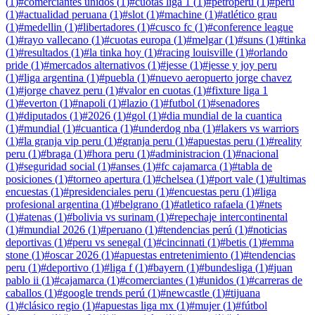
(
1
)
#
comerciantes unidos
(
1
)
#
cuotas liga 1
(
1
)
#
petroperu
(
1
)
#
perú
(
1
)
#
actualidad peruana
(
1
)
#
slot
(
1
)
#
machine
(
1
)
#
atlético grau
(
1
)
#
medellin
(
1
)
#
libertadores
(
1
)
#
cusco fc
(
1
)
#
conference league
(
1
)
#
rayo vallecano
(
1
)
#
cuotas europa
(
1
)
#
melgar
(
1
)
#
suns
(
1
)
#
tinka
(
1
)
#
resultados
(
1
)
#
la tinka hoy
(
1
)
#
racing louisville
(
1
)
#
orlando
pride
(
1
)
#
mercados alternativos
(
1
)
#
jesse
(
1
)
#
jesse y joy peru
(
1
)
#
liga argentina
(
1
)
#
puebla
(
1
)
#
nuevo aeropuerto jorge chavez
(
1
)
#
jorge chavez peru
(
1
)
#
valor en cuotas
(
1
)
#
fixture liga 1
(
1
)
#
everton
(
1
)
#
napoli
(
1
)
#
lazio
(
1
)
#
futbol
(
1
)
#
senadores
(
1
)
#
diputados
(
1
)
#
2026
(
1
)
#
gol
(
1
)
#
dia mundial de la cuantica
(
1
)
#
mundial
(
1
)
#
cuantica
(
1
)
#
underdog nba
(
1
)
#
lakers vs warriors
(
1
)
#
la granja vip peru
(
1
)
#
granja peru
(
1
)
#
apuestas peru
(
1
)
#
reality
peru
(
1
)
#
braga
(
1
)
#
hora peru
(
1
)
#
administracion
(
1
)
#
nacional
(
1
)
#
seguridad social
(
1
)
#
anses
(
1
)
#
fc cajamarca
(
1
)
#
tabla de
posiciones
(
1
)
#
torneo apertura
(
1
)
#
chelsea
(
1
)
#
port vale
(
1
)
#
ultimas
encuestas
(
1
)
#
presidenciales peru
(
1
)
#
encuestas peru
(
1
)
#
liga
profesional argentina
(
1
)
#
belgrano
(
1
)
#
atletico rafaela
(
1
)
#
nets
(
1
)
#
atenas
(
1
)
#
bolivia vs surinam
(
1
)
#
repechaje intercontinental
(
1
)
#
mundial 2026
(
1
)
#
peruano
(
1
)
#
tendencias perú
(
1
)
#
noticias
deportivas
(
1
)
#
peru vs senegal
(
1
)
#
cincinnati
(
1
)
#
betis
(
1
)
#
emma
stone
(
1
)
#
oscar 2026
(
1
)
#
apuestas entretenimiento
(
1
)
#
tendencias
peru
(
1
)
#
deportivo
(
1
)
#
liga f
(
1
)
#
bayern
(
1
)
#
bundesliga
(
1
)
#
juan
pablo ii
(
1
)
#
cajamarca
(
1
)
#
comerciantes
(
1
)
#
unidos
(
1
)
#
carreras de
caballos
(
1
)
#
google trends perú
(
1
)
#
newcastle
(
1
)
#
tijuana
(
1
)
#
clásico regio
(
1
)
#
apuestas liga mx
(
1
)
#
mujer
(
1
)
#
fútbol