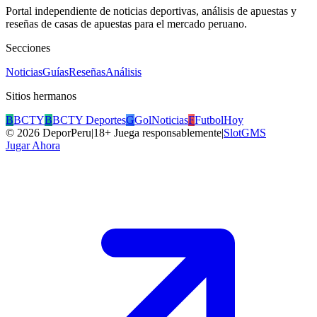
Portal independiente de noticias deportivas, análisis de apuestas y
reseñas de casas de apuestas para el mercado peruano.
Secciones
Noticias
Guías
Reseñas
Análisis
Sitios hermanos
B
BCTY
B
BCTY Deportes
G
GolNoticias
F
FutbolHoy
©
2026
DeporPeru
|
18+ Juega responsablemente
|
SlotGMS
Jugar Ahora