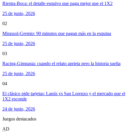
Riestra-Boca: el detalle esquivo que paga mejor que el 1X2
25 de junio, 2026
02
Mirassol-Gremio: 90 minutos que pagan más en la esquina
25 de junio, 2026
03
Racing-Gimnasia: cuando el relato aprieta pero la historia suelta
25 de junio, 2026
04
El clásico pide tarjetas: Lanús vs San Lorenzo y el mercado que el
1X2 esconde
24 de junio, 2026
Juegos destacados
AD