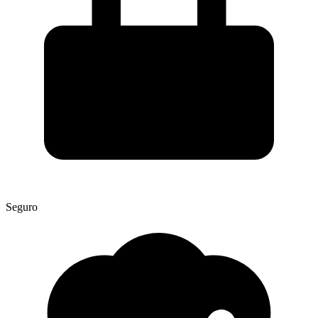
Seguro