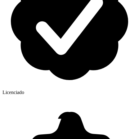
Licenciado