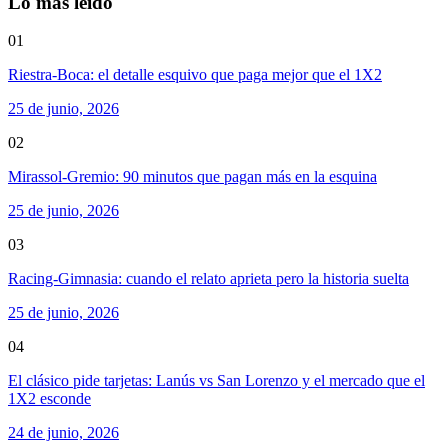
Lo más leído
01
Riestra-Boca: el detalle esquivo que paga mejor que el 1X2
25 de junio, 2026
02
Mirassol-Gremio: 90 minutos que pagan más en la esquina
25 de junio, 2026
03
Racing-Gimnasia: cuando el relato aprieta pero la historia suelta
25 de junio, 2026
04
El clásico pide tarjetas: Lanús vs San Lorenzo y el mercado que el
1X2 esconde
24 de junio, 2026