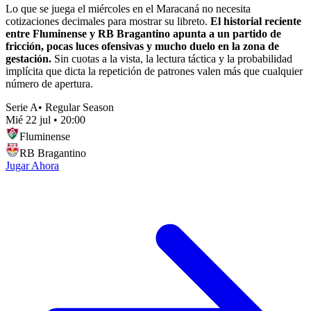
Lo que se juega el miércoles en el Maracaná no necesita
cotizaciones decimales para mostrar su libreto.
El historial reciente
entre Fluminense y RB Bragantino apunta a un partido de
fricción, pocas luces ofensivas y mucho duelo en la zona de
gestación.
Sin cuotas a la vista, la lectura táctica y la probabilidad
implícita que dicta la repetición de patrones valen más que cualquier
número de apertura.
Serie A
•
Regular Season
Mié 22 jul
•
20:00
Fluminense
RB Bragantino
Jugar Ahora