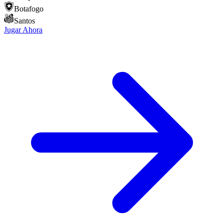
Botafogo
Santos
Jugar Ahora