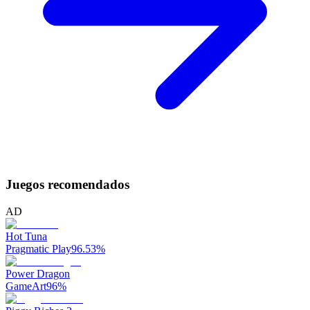
Juegos recomendados
AD
Hot Tuna
Pragmatic Play
96.53
%
Power Dragon
GameArt
96
%