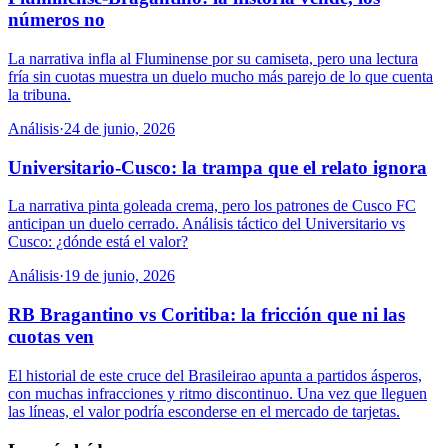
números no
La narrativa infla al Fluminense por su camiseta, pero una lectura
fría sin cuotas muestra un duelo mucho más parejo de lo que cuenta
la tribuna.
Análisis
·
24 de junio, 2026
Universitario-Cusco: la trampa que el relato ignora
La narrativa pinta goleada crema, pero los patrones de Cusco FC
anticipan un duelo cerrado. Análisis táctico del Universitario vs
Cusco: ¿dónde está el valor?
Análisis
·
19 de junio, 2026
RB Bragantino vs Coritiba: la fricción que ni las
cuotas ven
El historial de este cruce del Brasileirao apunta a partidos ásperos,
con muchas infracciones y ritmo discontinuo. Una vez que lleguen
las líneas, el valor podría esconderse en el mercado de tarjetas.