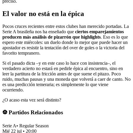
preciso.
El valor no está en la épica
Pocos cruces recientes entre estos clubes han merecido portadas. La
Serie A brasileña nos ha enseñado que
ciertos emparejamientos
producen más análisis de pizarrón que highlights
. Eso es lo que
espero este miércoles: un duelo donde lo mejor que puede hacer un
apostador es resistir la tentación del over de goles o la victoria del
favorito tempranero.
Si el pasado dicta –y en este caso lo hace con insistencia–, el
verdadero acierto no estará en pedirle épica al encuentro, sino en
leer la partitura de la fricción antes de que suene el pitazo. Poco
ruido, muchas pausas y una moneda que volverá a caer de canto. No
es una predicción temeraria; es simplemente lo que viene
ocurriendo.
¿O acaso esta vez será distinto?
⚽ Partidos Relacionados
Serie A
•
Regular Season
Mié 22 jul
•
20:00