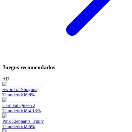
Juegos recomendados
AD
Sword of Shoguns
Thunderkick
96
%
Carnival Queen 2
Thunderkick
94.18
%
Pink Elephants Trinity
Thunderkick
96
%