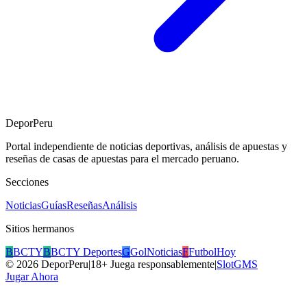
DeporPeru
Portal independiente de noticias deportivas, análisis de apuestas y
reseñas de casas de apuestas para el mercado peruano.
Secciones
Noticias
Guías
Reseñas
Análisis
Sitios hermanos
B
BCTY
B
BCTY Deportes
G
GolNoticias
F
FutbolHoy
©
2026
DeporPeru
|
18+ Juega responsablemente
|
SlotGMS
Jugar Ahora