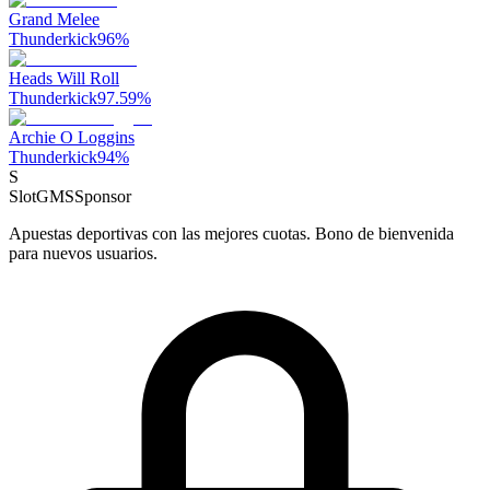
Grand Melee
Thunderkick
96
%
Heads Will Roll
Thunderkick
97.59
%
Archie O Loggins
Thunderkick
94
%
S
SlotGMS
Sponsor
Apuestas deportivas con las mejores cuotas. Bono de bienvenida
para nuevos usuarios.