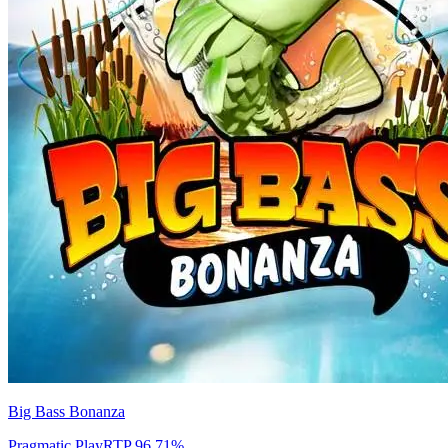
Big Bass Bonanza
Pragmatic Play
RTP
96.71
%