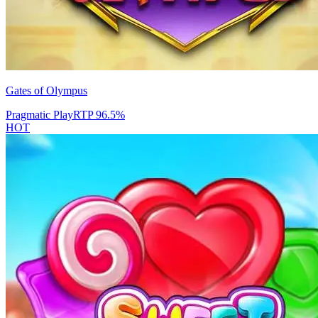
Gates of Olympus
Pragmatic Play
RTP
96.5
%
HOT