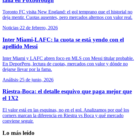
falla en Foxborough
Toronto FC visita New England: el gol temprano que el historial no
deja mentir. Cuotas ausentes, pero mercados alternos con valor real.
Noticias
·
22 de febrero, 2026
Inter Miami-LAFC: la cuota se está yendo con el
apellido Messi
Inter Miami y LAFC abren foco en MLS con Messi titular probable.
En DeporPeru, lectura de cuotas, mercados con valor y dónde no
dejarse llevar por la fama.
Análisis
·
25 de junio, 2026
Riestra-Boca: el detalle esquivo que paga mejor que
el 1X2
El valor está en las esquinas, no en el gol. Analizamos por qué los
corners marcan la diferencia en Riestra vs Boca y qué mercado
conviene seguir.
Lo más leído