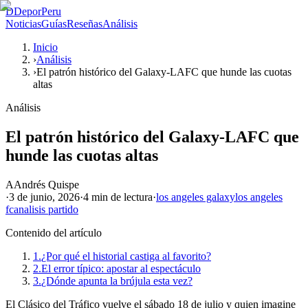
D
DeporPeru
Noticias
Guías
Reseñas
Análisis
Inicio
›
Análisis
›
El patrón histórico del Galaxy-LAFC que hunde las cuotas
altas
Análisis
El patrón histórico del Galaxy-LAFC que
hunde las cuotas altas
A
Andrés Quispe
·
3 de junio, 2026
·
4 min
de lectura
·
los angeles galaxy
los angeles
fc
analisis partido
Contenido del artículo
1.
¿Por qué el historial castiga al favorito?
2.
El error típico: apostar al espectáculo
3.
¿Dónde apunta la brújula esta vez?
El Clásico del Tráfico vuelve el sábado 18 de julio y quien imagine