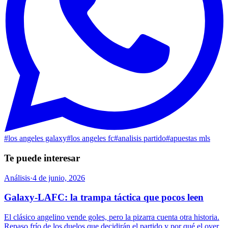
#
los angeles galaxy
#
los angeles fc
#
analisis partido
#
apuestas mls
Te puede interesar
Análisis
·
4 de junio, 2026
Galaxy-LAFC: la trampa táctica que pocos leen
El clásico angelino vende goles, pero la pizarra cuenta otra historia.
Repaso frío de los duelos que decidirán el partido y por qué el over