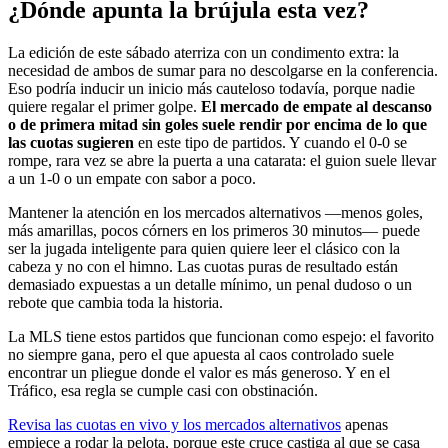
¿Dónde apunta la brújula esta vez?
La edición de este sábado aterriza con un condimento extra: la
necesidad de ambos de sumar para no descolgarse en la conferencia.
Eso podría inducir un inicio más cauteloso todavía, porque nadie
quiere regalar el primer golpe.
El mercado de empate al descanso
o de primera mitad sin goles suele rendir por encima de lo que
las cuotas sugieren
en este tipo de partidos. Y cuando el 0-0 se
rompe, rara vez se abre la puerta a una catarata: el guion suele llevar
a un 1-0 o un empate con sabor a poco.
Mantener la atención en los mercados alternativos —menos goles,
más amarillas, pocos córners en los primeros 30 minutos— puede
ser la jugada inteligente para quien quiere leer el clásico con la
cabeza y no con el himno. Las cuotas puras de resultado están
demasiado expuestas a un detalle mínimo, un penal dudoso o un
rebote que cambia toda la historia.
La MLS tiene estos partidos que funcionan como espejo: el favorito
no siempre gana, pero el que apuesta al caos controlado suele
encontrar un pliegue donde el valor es más generoso. Y en el
Tráfico, esa regla se cumple casi con obstinación.
Revisa las cuotas en vivo y los mercados alternativos
apenas
empiece a rodar la pelota, porque este cruce castiga al que se casa