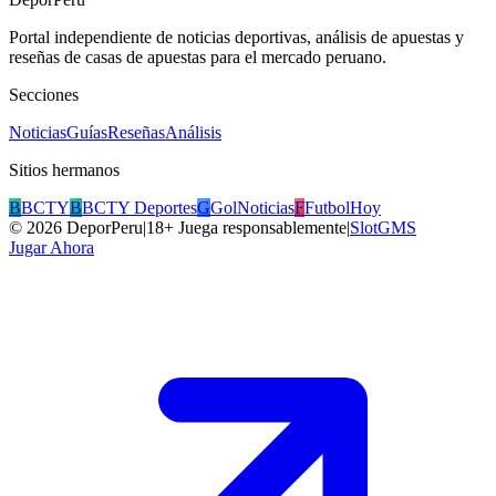
Portal independiente de noticias deportivas, análisis de apuestas y
reseñas de casas de apuestas para el mercado peruano.
Secciones
Noticias
Guías
Reseñas
Análisis
Sitios hermanos
B
BCTY
B
BCTY Deportes
G
GolNoticias
F
FutbolHoy
©
2026
DeporPeru
|
18+ Juega responsablemente
|
SlotGMS
Jugar Ahora