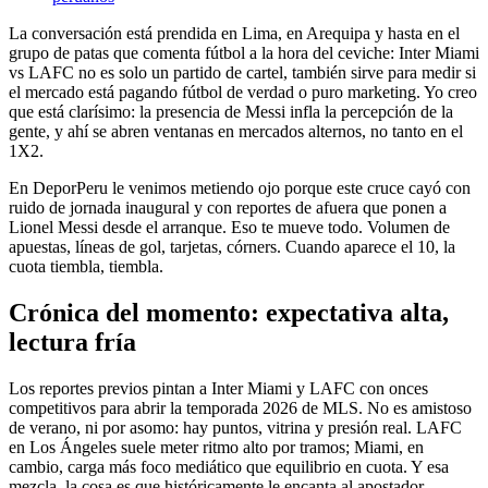
La conversación está prendida en Lima, en Arequipa y hasta en el
grupo de patas que comenta fútbol a la hora del ceviche: Inter Miami
vs LAFC no es solo un partido de cartel, también sirve para medir si
el mercado está pagando fútbol de verdad o puro marketing. Yo creo
que está clarísimo: la presencia de Messi infla la percepción de la
gente, y ahí se abren ventanas en mercados alternos, no tanto en el
1X2.
En DeporPeru le venimos metiendo ojo porque este cruce cayó con
ruido de jornada inaugural y con reportes de afuera que ponen a
Lionel Messi desde el arranque. Eso te mueve todo. Volumen de
apuestas, líneas de gol, tarjetas, córners. Cuando aparece el 10, la
cuota tiembla, tiembla.
Crónica del momento: expectativa alta,
lectura fría
Los reportes previos pintan a Inter Miami y LAFC con onces
competitivos para abrir la temporada 2026 de MLS. No es amistoso
de verano, ni por asomo: hay puntos, vitrina y presión real. LAFC
en Los Ángeles suele meter ritmo alto por tramos; Miami, en
cambio, carga más foco mediático que equilibrio en cuota. Y esa
mezcla, la cosa es que históricamente le encanta al apostador