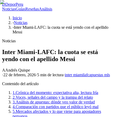
D
DeporPeru
Noticias
Guías
Reseñas
Análisis
Inicio
›
Noticias
›
Inter Miami-LAFC: la cuota se está yendo con el apellido
Messi
Noticias
Inter Miami-LAFC: la cuota se está
yendo con el apellido Messi
A
Andrés Quispe
·
22 de febrero, 2026
·
5 min
de lectura
·
inter miami
lafc
apuestas mls
Contenido del artículo
1.
Crónica del momento: expectativa alta, lectura fría
2.
Voces, señales del campo y la trampa del relato
3.
Análisis de apuestas: dónde veo valor de verdad
4.
Comparación con partidos que el público leyó mal
5.
Mercados afectados y lo que viene para apostadores
peruanos