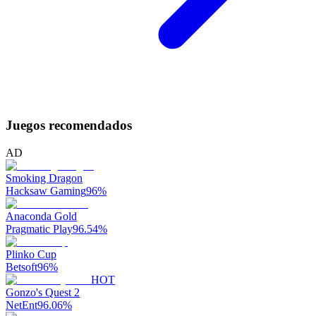
Juegos recomendados
AD
Smoking Dragon
Hacksaw Gaming
96
%
Anaconda Gold
Pragmatic Play
96.54
%
Plinko Cup
Betsoft
96
%
HOT
Gonzo's Quest 2
NetEnt
96.06
%