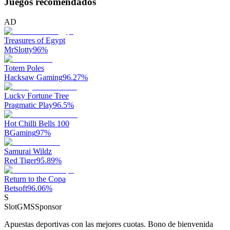
Juegos recomendados
AD
Treasures of Egypt
MrSlotty
96
%
Totem Poles
Hacksaw Gaming
96.27
%
Lucky Fortune Tree
Pragmatic Play
96.5
%
Hot Chilli Bells 100
BGaming
97
%
Samurai Wildz
Red Tiger
95.89
%
Return to the Copa
Betsoft
96.06
%
S
SlotGMS
Sponsor
Apuestas deportivas con las mejores cuotas. Bono de bienvenida