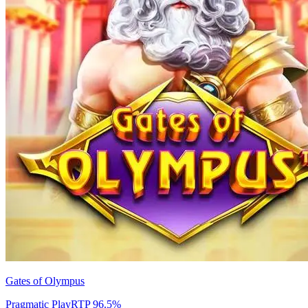
Gates of Olympus
Pragmatic Play
RTP
96.5
%