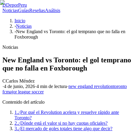
D
DeporPeru
Noticias
Guías
Reseñas
Análisis
Inicio
›
Noticias
›
New England vs Toronto: el gol temprano que no falla en
Foxborough
Noticias
New England vs Toronto: el gol temprano
que no falla en Foxborough
C
Carlos Méndez
·
4 de junio, 2026
·
4 min
de lectura
·
new england revolution
toronto
fc
major league soccer
Contenido del artículo
1.
¿Por qué el Revolution acelera y resuelve rápido ante
Toronto?
2.
¿Dónde está el valor si no hay cuotas oficiales?
3.
¿El mercado de goles totales tiene algo que decir?