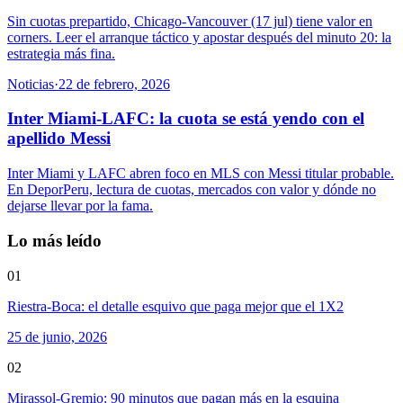
Sin cuotas prepartido, Chicago-Vancouver (17 jul) tiene valor en
corners. Leer el arranque táctico y apostar después del minuto 20: la
estrategia más fina.
Noticias
·
22 de febrero, 2026
Inter Miami-LAFC: la cuota se está yendo con el
apellido Messi
Inter Miami y LAFC abren foco en MLS con Messi titular probable.
En DeporPeru, lectura de cuotas, mercados con valor y dónde no
dejarse llevar por la fama.
Lo más leído
01
Riestra-Boca: el detalle esquivo que paga mejor que el 1X2
25 de junio, 2026
02
Mirassol-Gremio: 90 minutos que pagan más en la esquina