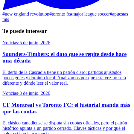
#
new england revolution
#
toronto fc
#
major league soccer
#
apuestas
mls
Te puede interesar
Noticias
·
5 de junio, 2026
Sounders-Timbers: el dato que se repite desde hace
una década
El derbi de la Cascadia tiene un patrón claro: partidos ajustados,
pocos goles y dominio local. Analizamos por qué esta vez no será
diferente y dónde leer el valor real.
Noticias
·
3 de junio, 2026
CF Montreal vs Toronto FC: el historial manda más
que las cuotas
El clásico canadiense se disputa sin cuotas oficiales, pero el patrón
histórico apunta a un partido cerrado. Claves tácticas y por qué el
valor está en la paciencia.