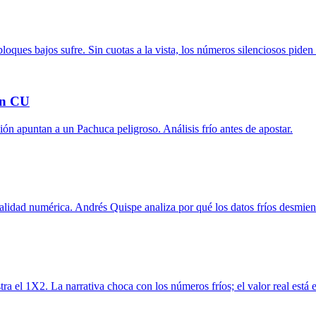
loques bajos sufre. Sin cuotas a la vista, los números silenciosos piden
en CU
ición apuntan a un Pachuca peligroso. Análisis frío antes de apostar.
realidad numérica. Andrés Quispe analiza por qué los datos fríos desmien
a el 1X2. La narrativa choca con los números fríos; el valor real está e