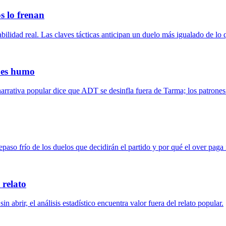
os lo frenan
abilidad real. Las claves tácticas anticipan un duelo más igualado de lo 
e es humo
narrativa popular dice que ADT se desinfla fuera de Tarma; los patrones 
epaso frío de los duelos que decidirán el partido y por qué el over paga 
 relato
sin abrir, el análisis estadístico encuentra valor fuera del relato popular.