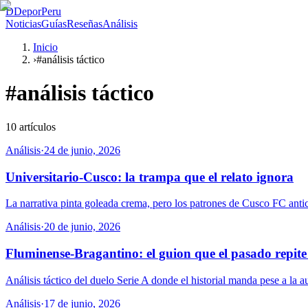
D
DeporPeru
Noticias
Guías
Reseñas
Análisis
Inicio
›
#análisis táctico
#
análisis táctico
10
artículos
Análisis
·
24 de junio, 2026
Universitario-Cusco: la trampa que el relato ignora
La narrativa pinta goleada crema, pero los patrones de Cusco FC antici
Análisis
·
20 de junio, 2026
Fluminense-Bragantino: el guion que el pasado repite 
Análisis táctico del duelo Serie A donde el historial manda pese a la a
Análisis
·
17 de junio, 2026