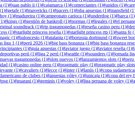
ga
(
1
)
#
juan pablo ii
(
1
)
#
cajamarca
(
1
)
#
comerciantes
(
1
)
#
unidos
(
1
)
#
carr
(
1
)
#
getafe
(
1
)
#
mavericks
(
1
)
#
pacers
(
1
)
#
nba apuestas
(
1
)
#
mansfield
(
1
 hoy
(
1
)
#
madureira
(
1
)
#
campeonato carioca
(
1
)
#
underdog
(
1
)
#
barca
(
1
)
(
1
)
#
kings
(
1
)
#
gestión de bankroll
(
1
)
#
normas
(
1
)
#
legales
(
1
)
#
el peruan
riginal soundtrack
(
1
)
#
rtp tragamonedas
(
1
)
#
reseña casino peru
(
1
)
#
dep
cess
(
1
)
#
starlight princess reseña
(
1
)
#
starlight princess rtp
(
1
)
#
santa fe
(
magic
(
1
)
#
baloncesto
(
1
)
#
atalanta
(
1
)
#
borussia dortmund
(
1
)
#
sweet bo
s liga 1
(
1
)
#
perú 2026
(
1
)
#
big bass bonanza
(
1
)
#
big bass bonanza res
rincipiantes
(
1
)
#
guia apuestas
(
1
)
#
aviator juego
(
1
)
#
aviator reseña
(
1
)
#
 deportivas perú
(
1
)
#
liga 2 perú
(
1
)
#
seattle
(
1
)
#
sounders
(
1
)
#
jornada lig
nuevas tragamonedas
(
1
)
#
slots nuevos
(
1
)
#
lanzamientos slots
(
1
)
#
peru 
lidad
(
1
)
#
casino online peru
(
1
)
#
pragmatic play
(
1
)
#
pragmatic play slots
levante
(
1
)
#
cavaliers
(
1
)
#
lecce
(
1
)
#
inter
(
1
)
#
lanús
(
1
)
#
copa sudamerica
damericano de clubes
(
1
)
#
apuestas vóley
(
1
)
#
unicaja
(
1
)
#
copa del rey 
#
psg
(
1
)
#
guarani
(
1
)
#
geminis
(
1
)
#
voley
(
1
)
#
liga peruana de voley
(
1
)
#