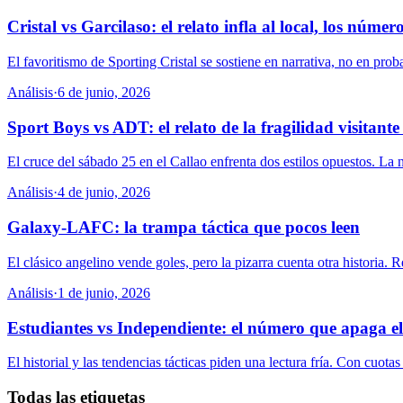
Cristal vs Garcilaso: el relato infla al local, los númer
El favoritismo de Sporting Cristal se sostiene en narrativa, no en prob
Análisis
·
6 de junio, 2026
Sport Boys vs ADT: el relato de la fragilidad visitant
El cruce del sábado 25 en el Callao enfrenta dos estilos opuestos. La 
Análisis
·
4 de junio, 2026
Galaxy-LAFC: la trampa táctica que pocos leen
El clásico angelino vende goles, pero la pizarra cuenta otra historia. R
Análisis
·
1 de junio, 2026
Estudiantes vs Independiente: el número que apaga el
El historial y las tendencias tácticas piden una lectura fría. Con cuotas 
Todas las etiquetas