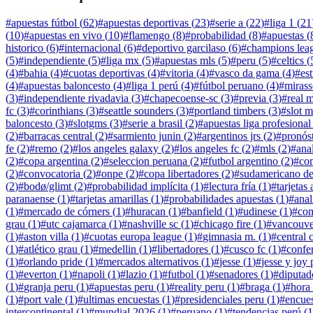
#
apuestas fútbol
(
62
)
#
apuestas deportivas
(
23
)
#
serie a
(
22
)
#
liga 1
(
21
(
10
)
#
apuestas en vivo
(
10
)
#
flamengo
(
8
)
#
probabilidad
(
8
)
#
apuestas
(
historico
(
6
)
#
internacional
(
6
)
#
deportivo garcilaso
(
6
)
#
champions lea
(
5
)
#
independiente
(
5
)
#
liga mx
(
5
)
#
apuestas mls
(
5
)
#
peru
(
5
)
#
celtics
(
(
4
)
#
bahia
(
4
)
#
cuotas deportivas
(
4
)
#
vitoria
(
4
)
#
vasco da gama
(
4
)
#
es
(
4
)
#
apuestas baloncesto
(
4
)
#
liga 1 perú
(
4
)
#
fútbol peruano
(
4
)
#
mirass
(
3
)
#
independiente rivadavia
(
3
)
#
chapecoense-sc
(
3
)
#
previa
(
3
)
#
real 
fc
(
3
)
#
corinthians
(
3
)
#
seattle sounders
(
3
)
#
portland timbers
(
3
)
#
slot 
baloncesto
(
3
)
#
slotgms
(
3
)
#
serie a brasil
(
2
)
#
apuestas liga profesional
(
2
)
#
barracas central
(
2
)
#
sarmiento junin
(
2
)
#
argentinos jrs
(
2
)
#
pronós
fe
(
2
)
#
remo
(
2
)
#
los angeles galaxy
(
2
)
#
los angeles fc
(
2
)
#
mls
(
2
)
#
anal
(
2
)
#
copa argentina
(
2
)
#
seleccion peruana
(
2
)
#
futbol argentino
(
2
)
#
co
(
2
)
#
convocatoria
(
2
)
#
onpe
(
2
)
#
copa libertadores
(
2
)
#
sudamericano de
(
2
)
#
bodø/glimt
(
2
)
#
probabilidad implícita
(
1
)
#
lectura fría
(
1
)
#
tarjetas
paranaense
(
1
)
#
tarjetas amarillas
(
1
)
#
probabilidades apuestas
(
1
)
#
anal
(
1
)
#
mercado de córners
(
1
)
#
huracan
(
1
)
#
banfield
(
1
)
#
udinese
(
1
)
#
co
grau
(
1
)
#
utc cajamarca
(
1
)
#
nashville sc
(
1
)
#
chicago fire
(
1
)
#
vancouve
(
1
)
#
aston villa
(
1
)
#
cuotas europa league
(
1
)
#
gimnasia m.
(
1
)
#
central 
(
1
)
#
atlético grau
(
1
)
#
medellin
(
1
)
#
libertadores
(
1
)
#
cusco fc
(
1
)
#
confe
(
1
)
#
orlando pride
(
1
)
#
mercados alternativos
(
1
)
#
jesse
(
1
)
#
jesse y joy 
(
1
)
#
everton
(
1
)
#
napoli
(
1
)
#
lazio
(
1
)
#
futbol
(
1
)
#
senadores
(
1
)
#
diputad
(
1
)
#
granja peru
(
1
)
#
apuestas peru
(
1
)
#
reality peru
(
1
)
#
braga
(
1
)
#
hora
(
1
)
#
port vale
(
1
)
#
ultimas encuestas
(
1
)
#
presidenciales peru
(
1
)
#
encues
intercontinental
(
1
)
#
mundial 2026
(
1
)
#
peruano
(
1
)
#
tendencias perú
(
1