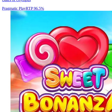
Pragmatic Play
RTP
96.5
%