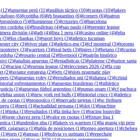
(
12
)
#
apuestas perú
(
11
)
#
análisis táctico
(
10
)
#
cuotas
(
10
)
#
lakers
otafogo
(
6
)
#
coritiba
(
6
)
#
rb bragantino
(
6
)
#
corners
(
6
)
#
patron
#
pronóstico
(
5
)
#
fluminense
(
5
)
#
cruzeiro
(
5
)
#
barcelona
leres cordoba
(
4
)
#
brasileirao
(
4
)
#
sao paulo
(
4
)
#
premier league
imera división
(
4
)
#
adt
(
4
)
#
liga 1 peru
(
4
)
#
casino online
(
4
)
#
nba
o
(
3
)
#
los chankas
(
3
)
#
sport boys
(
3
)
#
atletico tucuman
ester city
(
3
)
#
river plate
(
3
)
#
atletico-mg
(
3
)
#
cf montreal
(
3
)
#
toronto
monterrey
(
3
)
#
warriors
(
3
)
#
real betis
(
3
)
#
tigres
(
3
)
#
betano
(
3
)
#
cuotas
ordoba
(
2
)
#
rosario central
(
2
)
#
liverpool
(
2
)
#
patrón histórico
sivi
(
2
)
#
analisis apuestas
(
2
)
#
estadisticas
(
2
)
#
platense
(
2
)
#
union santa
(
2
)
#
racing
(
2
)
#
europa league
(
2
)
#
elecciones 2026
(
2
)
#
fa cup
et
(
2
)
#
aviator estrategia
(
2
)
#
jetx
(
2
)
#
slots pragmatic play
ppers
(
2
)
#
apuestas voley
(
2
)
#
resultados uni
(
2
)
#
alianza
(
2
)
#
cristal
istorial enfrentamientos
(
1
)
#
apuestas brasileirao
(
1
)
#
athletico
usticia
(
1
)
#
apuestas fútbol argentino
(
1
)
#
pumas unam
(
1
)
#
cf pachuca
delphia union
(
1
)
#
new york red bulls
(
1
)
#
historial cruce
(
1
)
#
atletico
a de cuotas
(
1
)
#
pronostico
(
1
)
#
mercado tarjetas
(
1
)
#
sc freiburg
operu
(
1
)
#
perú
(
1
)
#
actualidad peruana
(
1
)
#
slot
(
1
)
#
machine
(
1
)
#
tinka
(
1
)
#
resultados
(
1
)
#
la tinka hoy
(
1
)
#
racing louisville
1
)
#
jorge chavez peru
(
1
)
#
valor en cuotas
(
1
)
#
fixture liga 1
antica
(
1
)
#
underdog nba
(
1
)
#
lakers vs warriors
(
1
)
#
la granja vip peru
)
#
fc cajamarca
(
1
)
#
tabla de posiciones
(
1
)
#
torneo apertura
(
1
)
#
chelsea
(
1
)
#
nets
(
1
)
#
atenas
(
1
)
#
bolivia vs surinam
(
1
)
#
repechaje
mma stone
(
1
)
#
oscar 2026
(
1
)
#
apuestas entretenimiento