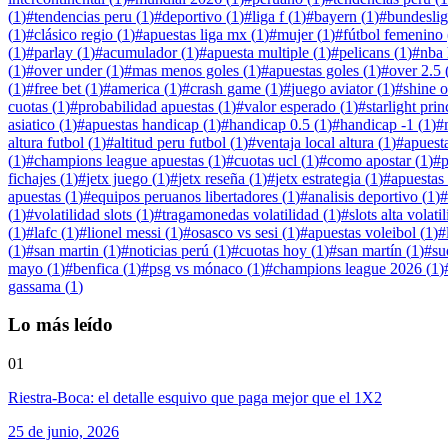
(
1
)
#
tendencias peru
(
1
)
#
deportivo
(
1
)
#
liga f
(
1
)
#
bayern
(
1
)
#
bundesli
(
1
)
#
clásico regio
(
1
)
#
apuestas liga mx
(
1
)
#
mujer
(
1
)
#
fútbol femenino
(
1
)
#
parlay
(
1
)
#
acumulador
(
1
)
#
apuesta multiple
(
1
)
#
pelicans
(
1
)
#
nba
(
1
)
#
over under
(
1
)
#
mas menos goles
(
1
)
#
apuestas goles
(
1
)
#
over 2.5
(
1
)
#
free bet
(
1
)
#
america
(
1
)
#
crash game
(
1
)
#
juego aviator
(
1
)
#
shine o
cuotas
(
1
)
#
probabilidad apuestas
(
1
)
#
valor esperado
(
1
)
#
starlight prin
asiatico
(
1
)
#
apuestas handicap
(
1
)
#
handicap 0.5
(
1
)
#
handicap -1
(
1
)
#
altura futbol
(
1
)
#
altitud peru futbol
(
1
)
#
ventaja local altura
(
1
)
#
apuesta
(
1
)
#
champions league apuestas
(
1
)
#
cuotas ucl
(
1
)
#
como apostar
(
1
)
#
p
fichajes
(
1
)
#
jetx juego
(
1
)
#
jetx reseña
(
1
)
#
jetx estrategia
(
1
)
#
apuestas
apuestas
(
1
)
#
equipos peruanos libertadores
(
1
)
#
analisis deportivo
(
1
)
#
(
1
)
#
volatilidad slots
(
1
)
#
tragamonedas volatilidad
(
1
)
#
slots alta volati
(
1
)
#
lafc
(
1
)
#
lionel messi
(
1
)
#
osasco vs sesi
(
1
)
#
apuestas voleibol
(
1
)
#
(
1
)
#
san martin
(
1
)
#
noticias perú
(
1
)
#
cuotas hoy
(
1
)
#
san martín
(
1
)
#
su
mayo
(
1
)
#
benfica
(
1
)
#
psg vs mónaco
(
1
)
#
champions league 2026
(
1
)
gassama
(
1
)
Lo más leído
01
Riestra-Boca: el detalle esquivo que paga mejor que el 1X2
25 de junio, 2026