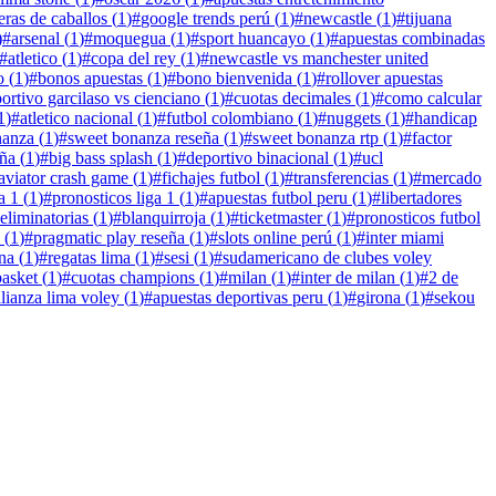
eras de caballos
(
1
)
#
google trends perú
(
1
)
#
newcastle
(
1
)
#
tijuana
)
#
arsenal
(
1
)
#
moquegua
(
1
)
#
sport huancayo
(
1
)
#
apuestas combinadas
#
atletico
(
1
)
#
copa del rey
(
1
)
#
newcastle vs manchester united
o
(
1
)
#
bonos apuestas
(
1
)
#
bono bienvenida
(
1
)
#
rollover apuestas
ortivo garcilaso vs cienciano
(
1
)
#
cuotas decimales
(
1
)
#
como calcular
1
)
#
atletico nacional
(
1
)
#
futbol colombiano
(
1
)
#
nuggets
(
1
)
#
handicap
nanza
(
1
)
#
sweet bonanza reseña
(
1
)
#
sweet bonanza rtp
(
1
)
#
factor
eña
(
1
)
#
big bass splash
(
1
)
#
deportivo binacional
(
1
)
#
ucl
aviator crash game
(
1
)
#
fichajes futbol
(
1
)
#
transferencias
(
1
)
#
mercado
a 1
(
1
)
#
pronosticos liga 1
(
1
)
#
apuestas futbol peru
(
1
)
#
libertadores
eliminatorias
(
1
)
#
blanquirroja
(
1
)
#
ticketmaster
(
1
)
#
pronosticos futbol
(
1
)
#
pragmatic play reseña
(
1
)
#
slots online perú
(
1
)
#
inter miami
na
(
1
)
#
regatas lima
(
1
)
#
sesi
(
1
)
#
sudamericano de clubes voley
basket
(
1
)
#
cuotas champions
(
1
)
#
milan
(
1
)
#
inter de milan
(
1
)
#
2 de
alianza lima voley
(
1
)
#
apuestas deportivas peru
(
1
)
#
girona
(
1
)
#
sekou