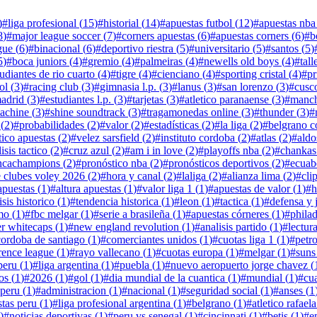
)
#
liga profesional
(
15
)
#
historial
(
14
)
#
apuestas futbol
(
12
)
#
apuestas nba
8
)
#
major league soccer
(
7
)
#
corners apuestas
(
6
)
#
apuestas corners
(
6
)
#
b
gue
(
6
)
#
binacional
(
6
)
#
deportivo riestra
(
5
)
#
universitario
(
5
)
#
santos
(
5
)
5
)
#
boca juniors
(
4
)
#
gremio
(
4
)
#
palmeiras
(
4
)
#
newells old boys
(
4
)
#
tal
tudiantes de rio cuarto
(
4
)
#
tigre
(
4
)
#
cienciano
(
4
)
#
sporting cristal
(
4
)
#
pr
ol
(
3
)
#
racing club
(
3
)
#
gimnasia l.p.
(
3
)
#
lanus
(
3
)
#
san lorenzo
(
3
)
#
cusc
madrid
(
3
)
#
estudiantes l.p.
(
3
)
#
tarjetas
(
3
)
#
atletico paranaense
(
3
)
#
manch
machine
(
3
)
#
shine soundtrack
(
3
)
#
tragamonedas online
(
3
)
#
thunder
(
3
)
#
(
2
)
#
probabilidades
(
2
)
#
valor
(
2
)
#
estadísticas
(
2
)
#
la liga
(
2
)
#
belgrano c
tico apuestas
(
2
)
#
velez sarsfield
(
2
)
#
instituto cordoba
(
2
)
#
atlas
(
2
)
#
aldo
isis tactico
(
2
)
#
cruz azul
(
2
)
#
am i in love
(
2
)
#
playoffs nba
(
2
)
#
chankas
ncachampions
(
2
)
#
pronóstico nba
(
2
)
#
pronósticos deportivos
(
2
)
#
ecuab
 clubes voley 2026
(
2
)
#
hora y canal
(
2
)
#
laliga
(
2
)
#
alianza lima
(
2
)
#
cli
 apuestas
(
1
)
#
altura apuestas
(
1
)
#
valor liga 1
(
1
)
#
apuestas de valor
(
1
)
#
h
isis historico
(
1
)
#
tendencia historica
(
1
)
#
leon
(
1
)
#
tactica
(
1
)
#
defensa y j
mo
(
1
)
#
fbc melgar
(
1
)
#
serie a brasileña
(
1
)
#
apuestas córneres
(
1
)
#
phila
r whitecaps
(
1
)
#
new england revolution
(
1
)
#
analisis partido
(
1
)
#
lectur
cordoba de santiago
(
1
)
#
comerciantes unidos
(
1
)
#
cuotas liga 1
(
1
)
#
petr
rence league
(
1
)
#
rayo vallecano
(
1
)
#
cuotas europa
(
1
)
#
melgar
(
1
)
#
suns
peru
(
1
)
#
liga argentina
(
1
)
#
puebla
(
1
)
#
nuevo aeropuerto jorge chavez
(
os
(
1
)
#
2026
(
1
)
#
gol
(
1
)
#
dia mundial de la cuantica
(
1
)
#
mundial
(
1
)
#
cu
 peru
(
1
)
#
administracion
(
1
)
#
nacional
(
1
)
#
seguridad social
(
1
)
#
anses
(
1
tas peru
(
1
)
#
liga profesional argentina
(
1
)
#
belgrano
(
1
)
#
atletico rafaela
)
#
noticias deportivas
(
1
)
#
peru vs senegal
(
1
)
#
cincinnati
(
1
)
#
betis
(
1
)
#
e