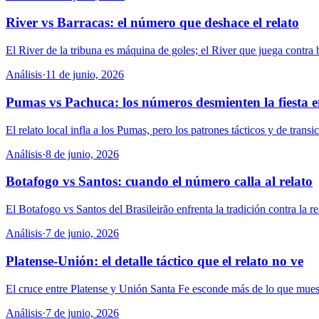
River vs Barracas: el número que deshace el relato
El River de la tribuna es máquina de goles; el River que juega contra b
Análisis
·
11 de junio, 2026
Pumas vs Pachuca: los números desmienten la fiesta 
El relato local infla a los Pumas, pero los patrones tácticos y de trans
Análisis
·
8 de junio, 2026
Botafogo vs Santos: cuando el número calla al relato
El Botafogo vs Santos del Brasileirão enfrenta la tradición contra la 
Análisis
·
7 de junio, 2026
Platense-Unión: el detalle táctico que el relato no ve
El cruce entre Platense y Unión Santa Fe esconde más de lo que muestr
Análisis
·
7 de junio, 2026