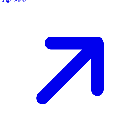
Jugar Ahora