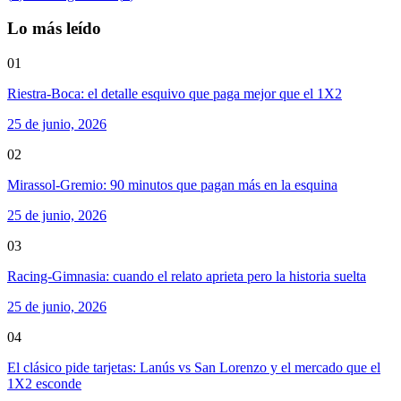
Lo más leído
01
Riestra-Boca: el detalle esquivo que paga mejor que el 1X2
25 de junio, 2026
02
Mirassol-Gremio: 90 minutos que pagan más en la esquina
25 de junio, 2026
03
Racing-Gimnasia: cuando el relato aprieta pero la historia suelta
25 de junio, 2026
04
El clásico pide tarjetas: Lanús vs San Lorenzo y el mercado que el
1X2 esconde