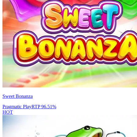
Sweet Bonanza
Pragmatic Play
RTP
96.51
%
HOT