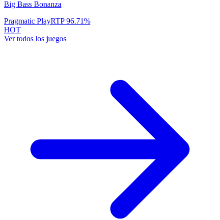
Big Bass Bonanza
Pragmatic Play
RTP
96.71
%
HOT
Ver todos los juegos