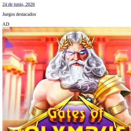
24 de junio, 2026
Juegos destacados
AD