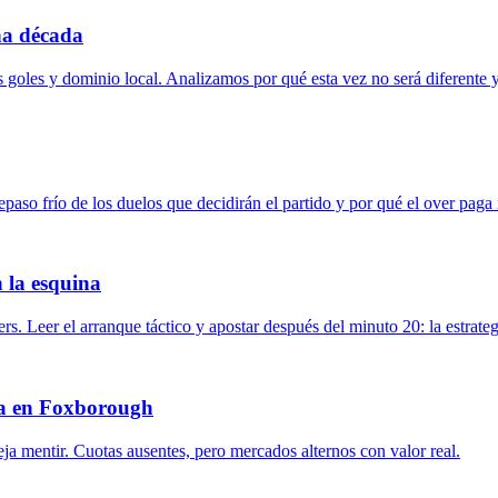
na década
s goles y dominio local. Analizamos por qué esta vez no será diferente y 
epaso frío de los duelos que decidirán el partido y por qué el over paga 
n la esquina
rs. Leer el arranque táctico y apostar después del minuto 20: la estrateg
la en Foxborough
ja mentir. Cuotas ausentes, pero mercados alternos con valor real.