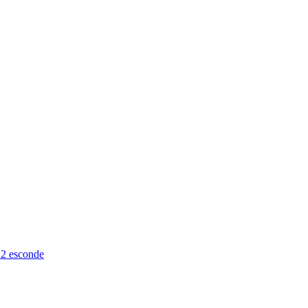
X2 esconde