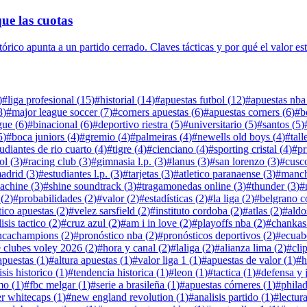
ue las cuotas
stórico apunta a un partido cerrado. Claves tácticas y por qué el valor est
)
#
liga profesional
(
15
)
#
historial
(
14
)
#
apuestas futbol
(
12
)
#
apuestas nba
8
)
#
major league soccer
(
7
)
#
corners apuestas
(
6
)
#
apuestas corners
(
6
)
#
b
gue
(
6
)
#
binacional
(
6
)
#
deportivo riestra
(
5
)
#
universitario
(
5
)
#
santos
(
5
)
5
)
#
boca juniors
(
4
)
#
gremio
(
4
)
#
palmeiras
(
4
)
#
newells old boys
(
4
)
#
tal
tudiantes de rio cuarto
(
4
)
#
tigre
(
4
)
#
cienciano
(
4
)
#
sporting cristal
(
4
)
#
pr
ol
(
3
)
#
racing club
(
3
)
#
gimnasia l.p.
(
3
)
#
lanus
(
3
)
#
san lorenzo
(
3
)
#
cusc
madrid
(
3
)
#
estudiantes l.p.
(
3
)
#
tarjetas
(
3
)
#
atletico paranaense
(
3
)
#
manch
machine
(
3
)
#
shine soundtrack
(
3
)
#
tragamonedas online
(
3
)
#
thunder
(
3
)
#
(
2
)
#
probabilidades
(
2
)
#
valor
(
2
)
#
estadísticas
(
2
)
#
la liga
(
2
)
#
belgrano c
tico apuestas
(
2
)
#
velez sarsfield
(
2
)
#
instituto cordoba
(
2
)
#
atlas
(
2
)
#
aldo
isis tactico
(
2
)
#
cruz azul
(
2
)
#
am i in love
(
2
)
#
playoffs nba
(
2
)
#
chankas
ncachampions
(
2
)
#
pronóstico nba
(
2
)
#
pronósticos deportivos
(
2
)
#
ecuab
 clubes voley 2026
(
2
)
#
hora y canal
(
2
)
#
laliga
(
2
)
#
alianza lima
(
2
)
#
cli
 apuestas
(
1
)
#
altura apuestas
(
1
)
#
valor liga 1
(
1
)
#
apuestas de valor
(
1
)
#
h
isis historico
(
1
)
#
tendencia historica
(
1
)
#
leon
(
1
)
#
tactica
(
1
)
#
defensa y j
mo
(
1
)
#
fbc melgar
(
1
)
#
serie a brasileña
(
1
)
#
apuestas córneres
(
1
)
#
phila
r whitecaps
(
1
)
#
new england revolution
(
1
)
#
analisis partido
(
1
)
#
lectur