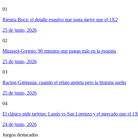
01
Riestra-Boca: el detalle esquivo que paga mejor que el 1X2
25 de junio, 2026
02
Mirassol-Gremio: 90 minutos que pagan más en la esquina
25 de junio, 2026
03
Racing-Gimnasia: cuando el relato aprieta pero la historia suelta
25 de junio, 2026
04
El clásico pide tarjetas: Lanús vs San Lorenzo y el mercado que el 1
24 de junio, 2026
Juegos destacados