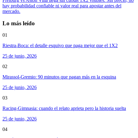
Freiburg vs Aston Villa llega sin cuotas 1X2 visibles. Sin precio, no
hay probabilidad confiable ni valor real para apostar antes del
mercado.
Lo más leído
01
Riestra-Boca: el detalle esquivo que paga mejor que el 1X2
25 de junio, 2026
02
Mirassol-Gremio: 90 minutos que pagan más en la esquina
25 de junio, 2026
03
Racing-Gimnasia: cuando el relato aprieta pero la historia suelta
25 de junio, 2026
04