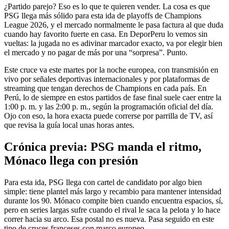
¿Partido parejo? Eso es lo que te quieren vender. La cosa es que
PSG llega más sólido para esta ida de playoffs de Champions
League 2026, y el mercado normalmente le pasa factura al que duda
cuando hay favorito fuerte en casa. En DeporPeru lo vemos sin
vueltas: la jugada no es adivinar marcador exacto, va por elegir bien
el mercado y no pagar de más por una “sorpresa”. Punto.
Este cruce va este martes por la noche europea, con transmisión en
vivo por señales deportivas internacionales y por plataformas de
streaming que tengan derechos de Champions en cada país. En
Perú, lo de siempre en estos partidos de fase final suele caer entre la
1:00 p. m. y las 2:00 p. m., según la programación oficial del día.
Ojo con eso, la hora exacta puede correrse por parrilla de TV, así
que revisa la guía local unas horas antes.
Crónica previa: PSG manda el ritmo,
Mónaco llega con presión
Para esta ida, PSG llega con cartel de candidato por algo bien
simple: tiene plantel más largo y recambio para mantener intensidad
durante los 90. Mónaco compite bien cuando encuentra espacios, sí,
pero en series largas sufre cuando el rival le saca la pelota y lo hace
correr hacia su arco. Esa postal no es nueva. Pasa seguido en este
tipo de cruces franceses con marco europeo.