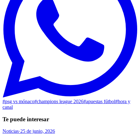
#
psg vs mónaco
#
champions league 2026
#
apuestas fútbol
#
hora y
canal
Te puede interesar
Noticias
·
25 de junio, 2026