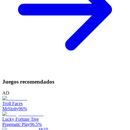
Juegos recomendados
AD
Troll Faces
MrSlotty
96
%
Lucky Fortune Tree
Pragmatic Play
96.5
%
HOT