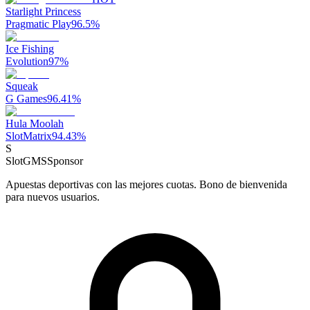
Starlight Princess
Pragmatic Play
96.5
%
Ice Fishing
Evolution
97
%
Squeak
G Games
96.41
%
Hula Moolah
SlotMatrix
94.43
%
S
SlotGMS
Sponsor
Apuestas deportivas con las mejores cuotas. Bono de bienvenida
para nuevos usuarios.