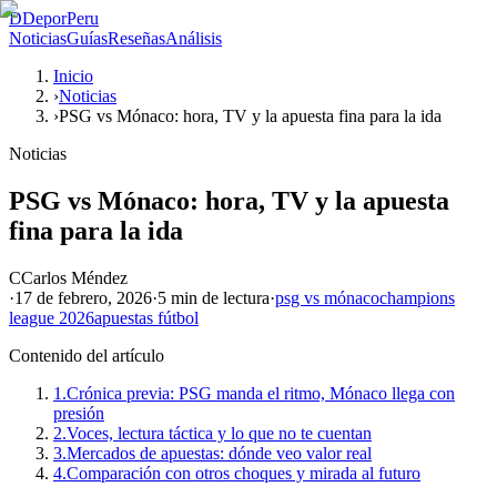
D
DeporPeru
Noticias
Guías
Reseñas
Análisis
Inicio
›
Noticias
›
PSG vs Mónaco: hora, TV y la apuesta fina para la ida
Noticias
PSG vs Mónaco: hora, TV y la apuesta
fina para la ida
C
Carlos Méndez
·
17 de febrero, 2026
·
5 min
de lectura
·
psg vs mónaco
champions
league 2026
apuestas fútbol
Contenido del artículo
1.
Crónica previa: PSG manda el ritmo, Mónaco llega con
presión
2.
Voces, lectura táctica y lo que no te cuentan
3.
Mercados de apuestas: dónde veo valor real
4.
Comparación con otros choques y mirada al futuro