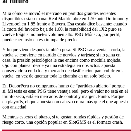
al futuro
Mira cómo se movió el mercado en partidos grandes recientes
disponibles esta semana: Real Madrid abre en 1.50 ante Dortmund y
Liverpool en 1.85 frente a Bayern. Esa escala dice bastante: cuando
la cuota del favorito baja de 1.60, la rentabilidad del 1X2 puro se
vuelve frágil si no metes volumen alto. PSG-Mónaco, por perfil,
puede caer justo en esa trampa de precio.
Y lo que viene después también pesa. Si PSG saca ventaja corta, la
vuelta se convierte en partido de nervios y tarjetas; si no gana en
casa, la presión psicológica le cae encima como mochila mojada.
Ojo con planear desde ya una estrategia en dos actos: apuesta
conservadora en la ida y mercado de clasificación para cubrir en la
vuelta, en vez de quemar toda la chamba en un solo boleto.
En DeporPeru no compramos humo de “partidazo abierto” porque
sí. Mi tesis es esta: PSG tiene ventaja real, pero el valor no está en el
triunfo seco, está en mercados de control y margen. Punto. Porque
en playoffs, el que apuesta con cabeza cobra más que el que apuesta
con ansiedad.
Mientras esperas el pitazo, si te gustan rondas rápidas y gestión de
riesgo corto, una opción popular en SlotGMS es el formato crash.