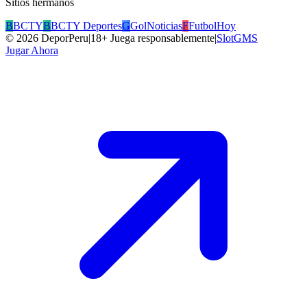
Sitios hermanos
B
BCTY
B
BCTY Deportes
G
GolNoticias
F
FutbolHoy
©
2026
DeporPeru
|
18+ Juega responsablemente
|
SlotGMS
Jugar Ahora