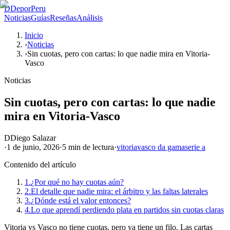
D
DeporPeru
Noticias
Guías
Reseñas
Análisis
Inicio
›
Noticias
›
Sin cuotas, pero con cartas: lo que nadie mira en Vitoria-
Vasco
Noticias
Sin cuotas, pero con cartas: lo que nadie
mira en Vitoria-Vasco
D
Diego Salazar
·
1 de junio, 2026
·
5 min
de lectura
·
vitoria
vasco da gama
serie a
Contenido del artículo
1.
¿Por qué no hay cuotas aún?
2.
El detalle que nadie mira: el árbitro y las faltas laterales
3.
¿Dónde está el valor entonces?
4.
Lo que aprendí perdiendo plata en partidos sin cuotas claras
Vitoria vs Vasco no tiene cuotas, pero ya tiene un filo. Las cartas