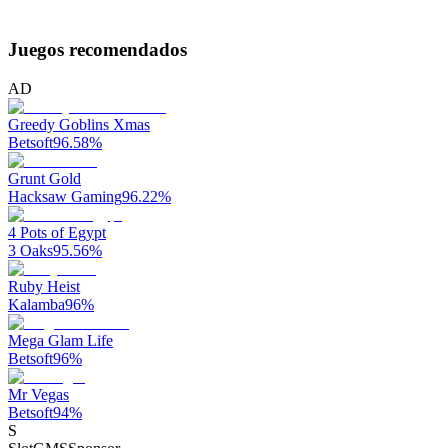
Juegos recomendados
AD
Greedy Goblins Xmas
Betsoft
96.58
%
Grunt Gold
Hacksaw Gaming
96.22
%
4 Pots of Egypt
3 Oaks
95.56
%
Ruby Heist
Kalamba
96
%
Mega Glam Life
Betsoft
96
%
Mr Vegas
Betsoft
94
%
S